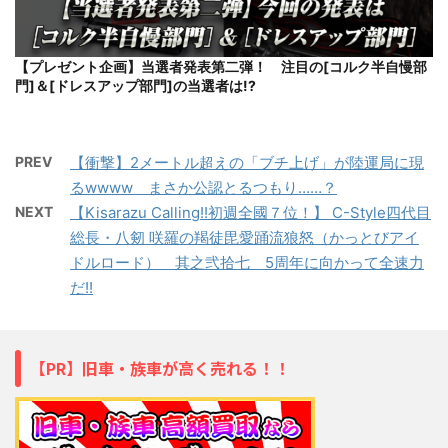
【プレゼント企画】当選者発表第二弾！ 注目の[コルク半自慢部
門]＆[ドレスアップ部門]の当選者は!?
PREV
【衝撃】2メートル超えの「ブチ上げ」が陸運局に現
るwwww まさか公認とるつもり……？
NEXT
【Kisarazu Calling!!初週全國７位！】 C-Style四代目
総長・八剱 咲羅の羯徒毘愛踊流狼怒（かっとびアイ
ドルロード） 其之弐拾七 5周年に向かって全速力
だ!!
【PR】旧車・族車が高く売れる！！