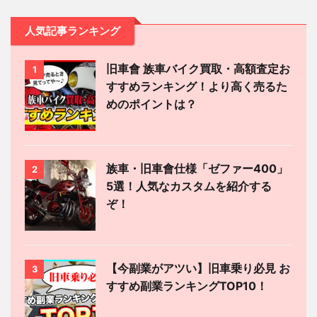
人気記事ランキング
旧車會 族車バイク買取・高額査定お
1
すすめランキング！より高く売るた
めのポイントは？
族車・旧車會仕様「ゼファー400」
2
5選！人気なカスタムを紹介する
ぞ！
【今副業がアツい】旧車乗り必見 お
3
すすめ副業ランキングTOP10！