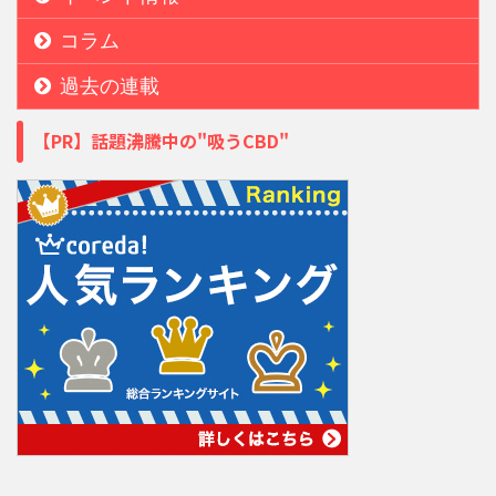
コラム
過去の連載
【PR】話題沸騰中の"吸うCBD"