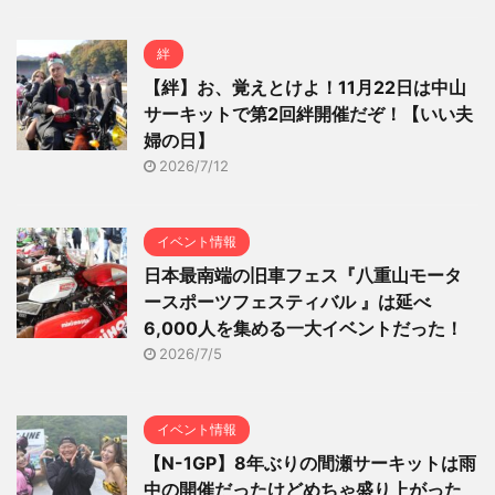
絆
【絆】お、覚えとけよ！11月22日は中山
サーキットで第2回絆開催だぞ！【いい夫
婦の日】
2026/7/12
イベント情報
日本最南端の旧車フェス『八重山モータ
ースポーツフェスティバル 』は延べ
6,000人を集める一大イベントだった！
2026/7/5
イベント情報
【N-1GP】8年ぶりの間瀬サーキットは雨
中の開催だったけどめちゃ盛り上がった