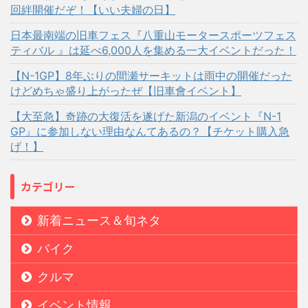
回絆開催だぞ！【いい夫婦の日】
日本最南端の旧車フェス『八重山モータースポーツフェス
ティバル 』は延べ6,000人を集める一大イベントだった！
【N-1GP】8年ぶりの間瀬サーキットは雨中の開催だった
けどめちゃ盛り上がったぜ【旧車會イベント】
【大至急】奇跡の大復活を遂げた新潟のイベント『N-1
GP』に参加しない理由なんてあるの？【チケット購入急
げ！】
カテゴリー
新着ニュース＆旬ネタ
バイク
クルマ
イベント情報