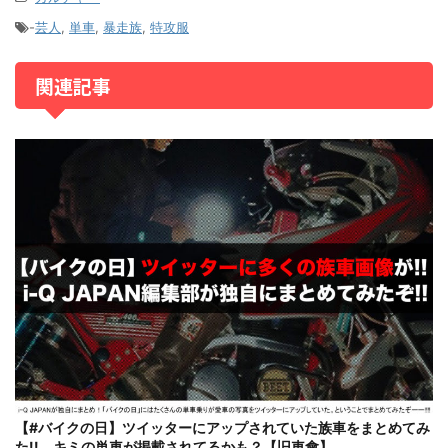
-
芸人
,
単車
,
暴走族
,
特攻服
関連記事
【#バイクの日】ツイッターにアップされていた族車をまとめてみ
た!! キミの単車が掲載されてるかも？【旧車會】