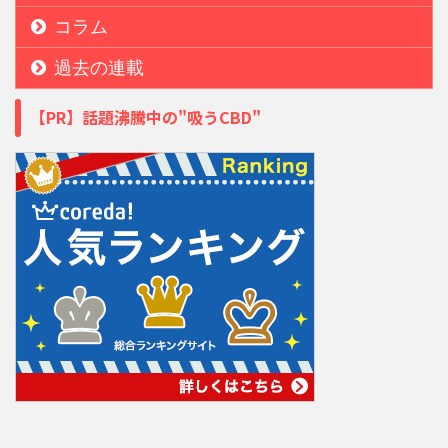
コラム
過去の連載
【PR】話題沸騰中の"吸うCBD"