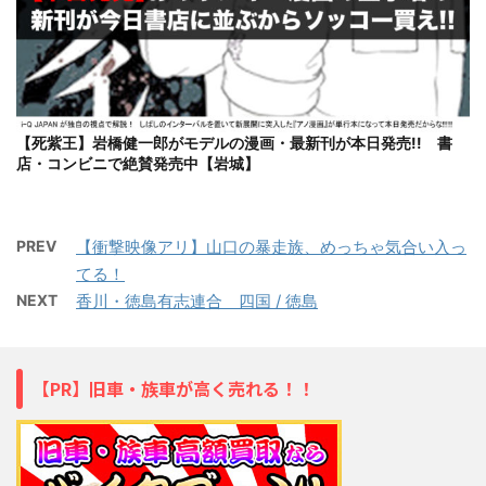
【死紫王】岩橋健一郎がモデルの漫画・最新刊が本日発売!! 書
店・コンビニで絶賛発売中【岩城】
PREV
【衝撃映像アリ】山口の暴走族、めっちゃ気合い入っ
てる！
NEXT
香川・徳島有志連合 四国 / 徳島
【PR】旧車・族車が高く売れる！！