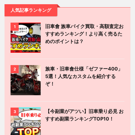
人気記事ランキング
旧車會 族車バイク買取・高額査定お
1
すすめランキング！より高く売るた
めのポイントは？
族車・旧車會仕様「ゼファー400」
2
5選！人気なカスタムを紹介する
ぞ！
【今副業がアツい】旧車乗り必見 お
3
すすめ副業ランキングTOP10！