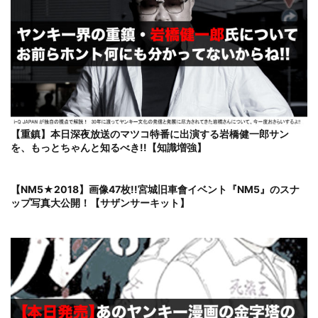
【重鎮】本日深夜放送のマツコ特番に出演する岩橋健一郎サン
を、もっとちゃんと知るべき!!【知識増強】
【NM5★2018】画像47枚!!宮城旧車會イベント『NM5』のスナ
ップ写真大公開！【サザンサーキット】