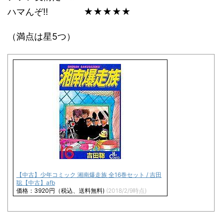
ハマんぞ!! ★★★★★
（満点は星5つ）
【中古】少年コミック 湘南爆走族 全16巻セット / 吉田
聡【中古】afb
価格：3920円（税込、送料無料)
(2018/2/9時点)