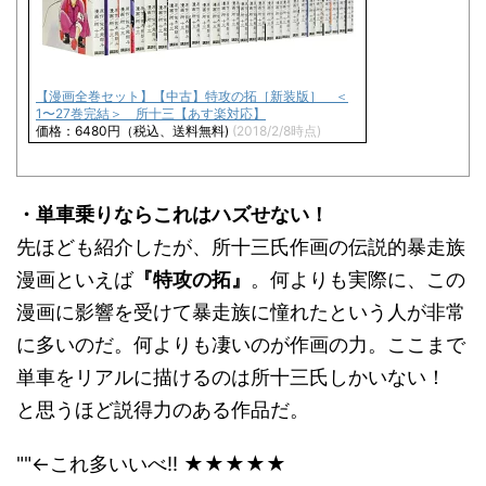
【漫画全巻セット】【中古】特攻の拓［新装版］ ＜
1〜27巻完結＞ 所十三【あす楽対応】
価格：6480円（税込、送料無料)
(2018/2/8時点)
・単車乗りならこれはハズせない！
先ほども紹介したが、所十三氏作画の伝説的暴走族
漫画といえば
『特攻の拓』
。何よりも実際に、この
漫画に影響を受けて暴走族に憧れたという人が非常
に多いのだ。何よりも凄いのが作画の力。ここまで
単車をリアルに描けるのは所十三氏しかいない！
と思うほど説得力のある作品だ。
""←これ多いいべ!! ★★★★★