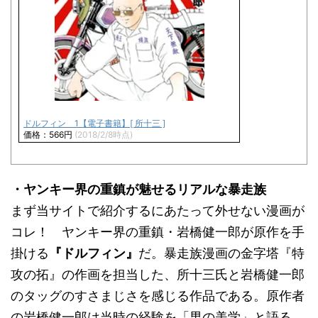
ドルフィン 1【電子書籍】[ 所十三 ]
価格：566円
(2018/2/8時点)
・ヤンキー界の重鎮が魅せるリアルな暴走族
まず当サイトで紹介するにあたって外せない漫画が
コレ！ ヤンキー界の重鎮・岩橋健一郎が原作を手
掛ける
『ドルフィン』
だ。暴走族漫画の金字塔『特
攻の拓』の作画を担当した、所十三氏と岩橋健一郎
のタッグのすさまじさを感じる作品である。原作者
の岩橋健一郎は当時の経験を「男の美学」と語る。