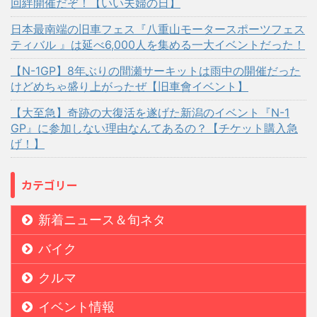
回絆開催だぞ！【いい夫婦の日】
日本最南端の旧車フェス『八重山モータースポーツフェス
ティバル 』は延べ6,000人を集める一大イベントだった！
【N-1GP】8年ぶりの間瀬サーキットは雨中の開催だった
けどめちゃ盛り上がったぜ【旧車會イベント】
【大至急】奇跡の大復活を遂げた新潟のイベント『N-1
GP』に参加しない理由なんてあるの？【チケット購入急
げ！】
カテゴリー
新着ニュース＆旬ネタ
バイク
クルマ
イベント情報