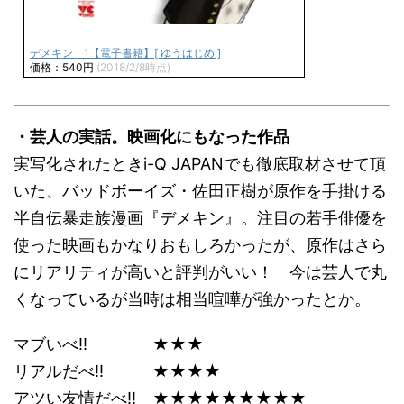
デメキン 1【電子書籍】[ ゆうはじめ ]
価格：540円
(2018/2/8時点)
・芸人の実話。映画化にもなった作品
実写化されたときi-Q JAPANでも徹底取材させて頂
いた、バッドボーイズ・佐田正樹が原作を手掛ける
半自伝暴走族漫画『デメキン』。注目の若手俳優を
使った映画もかなりおもしろかったが、原作はさら
にリアリティが高いと評判がいい！ 今は芸人で丸
くなっているが当時は相当喧嘩が強かったとか。
マブいべ!! ★★★
リアルだべ!! ★★★★
アツい友情だべ!! ★★★★★★★★★