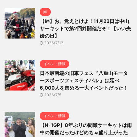
絆
【絆】お、覚えとけよ！11月22日は中山
サーキットで第2回絆開催だぞ！【いい夫
婦の日】
2026/7/12
イベント情報
日本最南端の旧車フェス『八重山モータ
ースポーツフェスティバル 』は延べ
6,000人を集める一大イベントだった！
2026/7/5
イベント情報
【N-1GP】8年ぶりの間瀬サーキットは雨
中の開催だったけどめちゃ盛り上がった