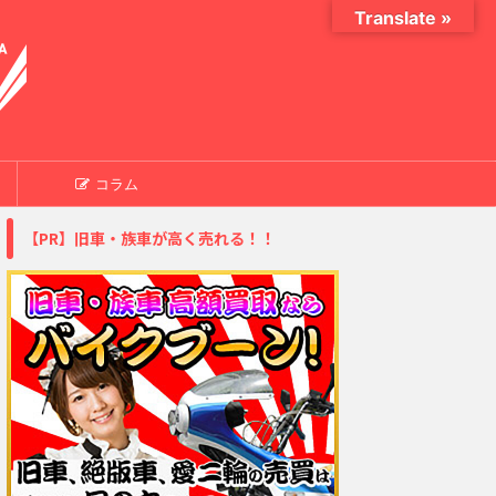
Translate »
コラム
【PR】旧車・族車が高く売れる！！