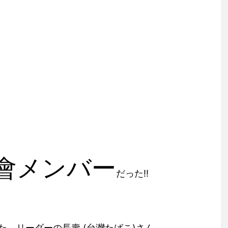
會メンバー
だった!!
、リーダーの長壽 (台灣たばこ)さん。