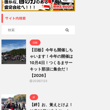
サイト内検索
旧栃
【旧栃】今年も開催しち
ゃいます！今年の開催は
10月4日！つくるまサー
キット那須に集合だ！
【2026】
2026/7/23
絆
【絆】お、覚えとけよ！