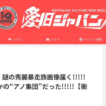
バイク
クルマ
イベント情報
謎の秀麗暴走族画像届く!!!!!
“アノ集団”だった!!!!!【衝