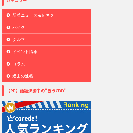
カテゴリー
新着ニュース＆旬ネタ
バイク
クルマ
イベント情報
コラム
過去の連載
【PR】話題沸騰中の"吸うCBD"