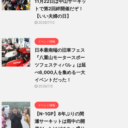
11月22日は中山サーキッ
トで第2回絆開催だぞ！
【いい夫婦の日】
2026/7/12
イベント情報
日本最南端の旧車フェス
『八重山モータースポー
ツフェスティバル 』は延
べ6,000人を集める一大
イベントだった！
2026/7/5
イベント情報
【N-1GP】8年ぶりの間
瀬サーキットは雨中の開