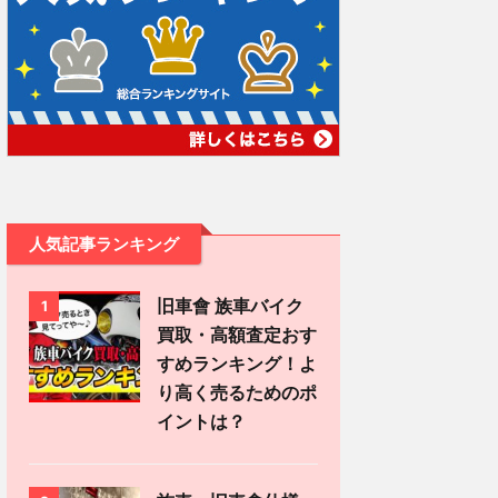
人気記事ランキング
旧車會 族車バイク
1
買取・高額査定おす
すめランキング！よ
り高く売るためのポ
イントは？