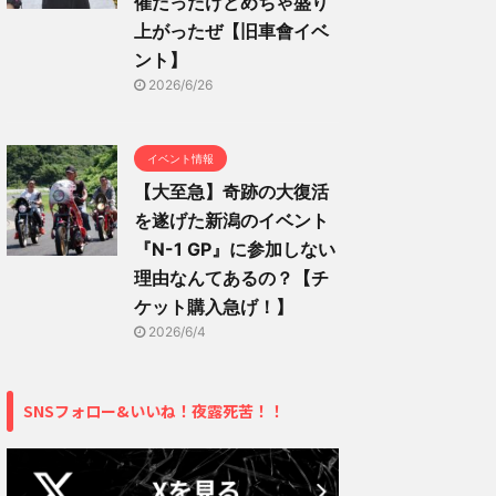
催だったけどめちゃ盛り
上がったぜ【旧車會イベ
ント】
2026/6/26
イベント情報
【大至急】奇跡の大復活
を遂げた新潟のイベント
『N-1 GP』に参加しない
理由なんてあるの？【チ
ケット購入急げ！】
2026/6/4
SNSフォロー&いいね！夜露死苦！！