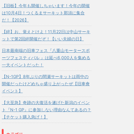
【旧栃】今年も開催しちゃいます！今年の開催
は10月4日！つくるまサーキット那須に集合
だ！【2026】
【絆】お、覚えとけよ！11月22日は中山サーキ
ットで第2回絆開催だぞ！【いい夫婦の日】
日本最南端の旧車フェス『八重山モータースポ
ーツフェスティバル 』は延べ6,000人を集める
一大イベントだった！
【N-1GP】8年ぶりの間瀬サーキットは雨中の
開催だったけどめちゃ盛り上がったぜ【旧車會
イベント】
【大至急】奇跡の大復活を遂げた新潟のイベン
ト『N-1 GP』に参加しない理由なんてあるの？
【チケット購入急げ！】