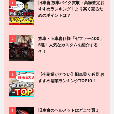
旧車會 族車バイク買取・高額査定お
1
すすめランキング！より高く売るた
めのポイントは？
族車・旧車會仕様「ゼファー400」
2
5選！人気なカスタムを紹介する
ぞ！
【今副業がアツい】旧車乗り必見 お
3
すすめ副業ランキングTOP10！
旧車會のヘルメットはどこで買え
4