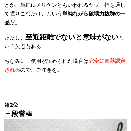
とか、単純にメリケンともいわれるヤツ。指を通し
て握りこむだけ、という
単純ながら破壊力抜群の一
品
だ。
至近距離でないと意味がない
ただし、
と
いう欠点もある。
ちなみに、使用が認められた場合は
完全に凶器認定
される
ので、ご注意を。
第2位
三段警棒