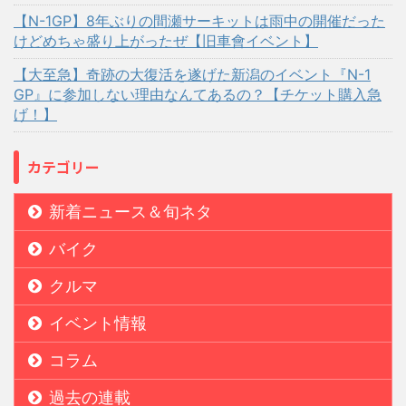
【N-1GP】8年ぶりの間瀬サーキットは雨中の開催だった
けどめちゃ盛り上がったぜ【旧車會イベント】
【大至急】奇跡の大復活を遂げた新潟のイベント『N-1
GP』に参加しない理由なんてあるの？【チケット購入急
げ！】
カテゴリー
新着ニュース＆旬ネタ
バイク
クルマ
イベント情報
コラム
過去の連載