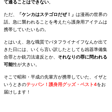
て通ることはできない
。
ただ、
「ケンカはステゴロだぜ！」
は漫画の世界の
話。急に襲われることを考えたら護身用アイテムは
携帯していたいもの。
とはいえ、急な職質でバタフライナイフなんか出て
きた日には、いくら言い訳したとしても凶器準備集
合罪とか銃刀法違反とか、
それなりの罪に問われる
可能
性が大きい。
そこで昭和・平成の先輩方が携帯していた、イザと
いうときの
テッパン！護身用グッズ・ベスト4
をお
届けします！