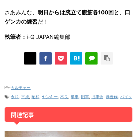
さあみんな、
明日からは腕立て腹筋各100回と、口
ゲンカの練習
だ！
執筆者：
i-Q JAPAN編集部
-
カルチャー
-
令和
,
平成
,
昭和
,
ヤンキー
,
不良
,
単車
,
旧車
,
旧車會
,
暴走族
,
バイク
関連記事