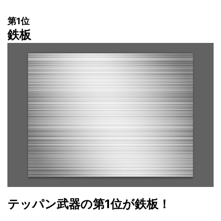
第1位
鉄板
テッパン武器の第1位が鉄板！