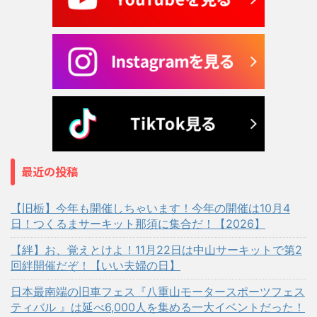
最近の投稿
【旧栃】今年も開催しちゃいます！今年の開催は10月4
日！つくるまサーキット那須に集合だ！【2026】
【絆】お、覚えとけよ！11月22日は中山サーキットで第2
回絆開催だぞ！【いい夫婦の日】
日本最南端の旧車フェス『八重山モータースポーツフェス
ティバル 』は延べ6,000人を集める一大イベントだった！