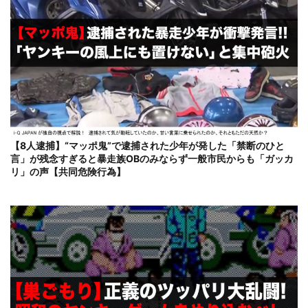
【8人逮捕】“マッポ鬼”で逮捕された少年が発した「禁断のひと
言」が残念すぎると暴走族OBのみならず一般市民からも「ガッカ
リ」の声【共同危険行為】