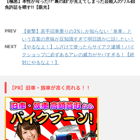
【極悪】本性が写った!?“裏の顔”が見えてしまった芸能人のワル顔
免許証を晒す!!【眼光】
PREV
【衝撃】若手旧車乗りの3%しか知らない「単車」と
いう言葉の意味が豆知識すぎて明日誰かに話したい！
NEXT
【やるなよ！】ふざけて使ったらサイアク逮捕！バイ
クショップに必ずあるアレの威力がヤバすぎる！【絶
対にやるなよ！】
【PR】旧車・族車が高く売れる！！