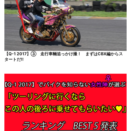
【Q-1 2017】③ 走行車輛追っかけ撮！ まずはCBX編からス
タートだ!!