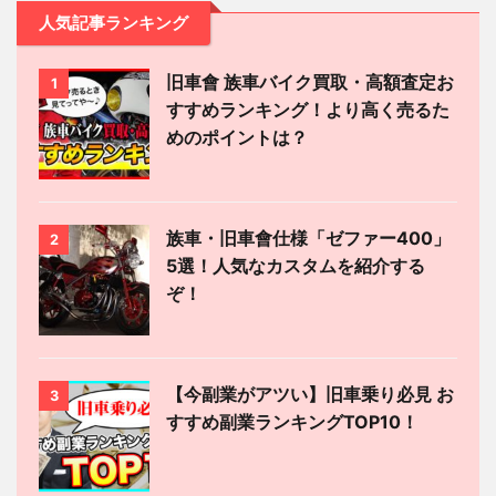
人気記事ランキング
旧車會 族車バイク買取・高額査定お
1
すすめランキング！より高く売るた
めのポイントは？
族車・旧車會仕様「ゼファー400」
2
5選！人気なカスタムを紹介する
ぞ！
【今副業がアツい】旧車乗り必見 お
3
すすめ副業ランキングTOP10！