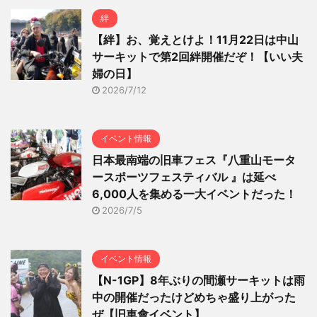
絆
【絆】お、覚えとけよ！11月22日は中山
サーキットで第2回絆開催だぞ！【いい夫
婦の日】
2026/7/12
イベント情報
日本最南端の旧車フェス『八重山モータ
ースポーツフェスティバル 』は延べ
6,000人を集める一大イベントだった！
2026/7/5
イベント情報
【N-1GP】8年ぶりの間瀬サーキットは雨
中の開催だったけどめちゃ盛り上がった
ぜ【旧車會イベント】