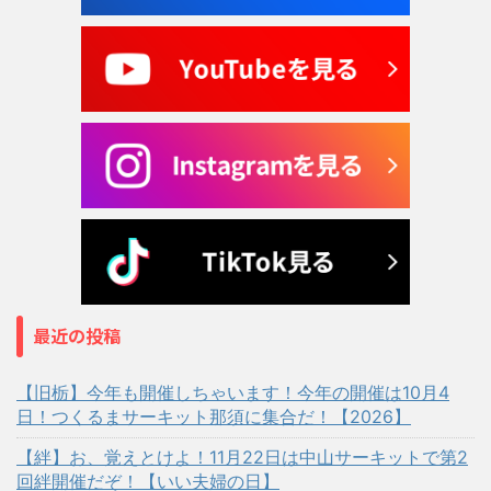
最近の投稿
【旧栃】今年も開催しちゃいます！今年の開催は10月4
日！つくるまサーキット那須に集合だ！【2026】
【絆】お、覚えとけよ！11月22日は中山サーキットで第2
回絆開催だぞ！【いい夫婦の日】