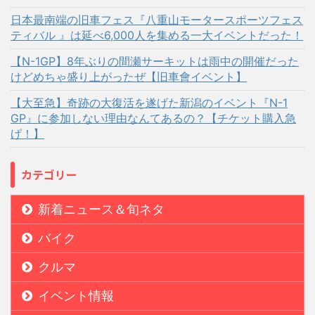
日本最南端の旧車フェス『八重山モータースポーツフェス
ティバル 』は延べ6,000人を集める一大イベントだった！
【N-1GP】8年ぶりの間瀬サーキットは雨中の開催だった
けどめちゃ盛り上がったぜ【旧車會イベント】
【大至急】奇跡の大復活を遂げた新潟のイベント『N-1
GP』に参加しない理由なんてあるの？【チケット購入急
げ！】
カテゴリー
新着ニュース＆旬ネタ
バイク
クルマ
イベント情報