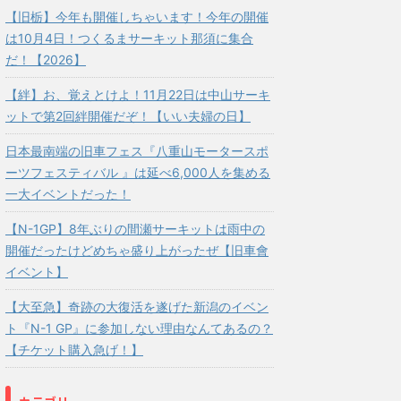
【旧栃】今年も開催しちゃいます！今年の開催
は10月4日！つくるまサーキット那須に集合
だ！【2026】
【絆】お、覚えとけよ！11月22日は中山サーキ
ットで第2回絆開催だぞ！【いい夫婦の日】
日本最南端の旧車フェス『八重山モータースポ
ーツフェスティバル 』は延べ6,000人を集める
一大イベントだった！
【N-1GP】8年ぶりの間瀬サーキットは雨中の
開催だったけどめちゃ盛り上がったぜ【旧車會
イベント】
【大至急】奇跡の大復活を遂げた新潟のイベン
ト『N-1 GP』に参加しない理由なんてあるの？
【チケット購入急げ！】