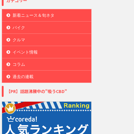
カテゴリー
新着ニュース＆旬ネタ
バイク
クルマ
イベント情報
コラム
過去の連載
【PR】話題沸騰中の"吸うCBD"