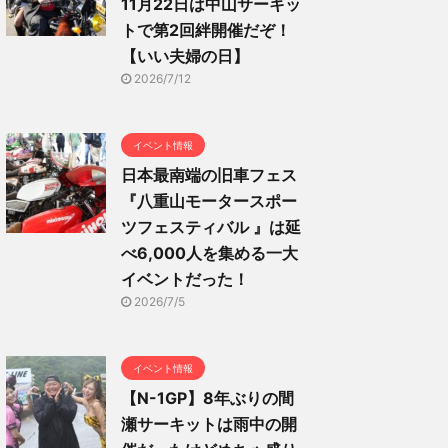
11月22日は中山サーキッ
トで第2回絆開催だぞ！
【いい夫婦の日】
2026/7/12
イベント情報
日本最南端の旧車フェス
『八重山モータースポー
ツフェスティバル 』は延
べ6,000人を集める一大
イベントだった！
2026/7/5
イベント情報
【N-1GP】8年ぶりの間
瀬サーキットは雨中の開