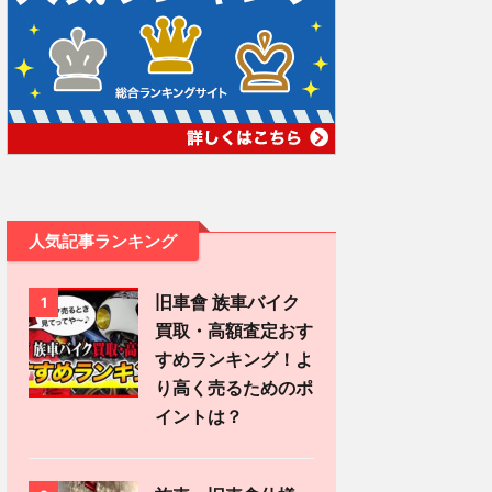
人気記事ランキング
旧車會 族車バイク
1
買取・高額査定おす
すめランキング！よ
り高く売るためのポ
イントは？