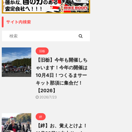
サイト内検索
旧栃
【旧栃】今年も開催しち
ゃいます！今年の開催は
10月4日！つくるまサー
キット那須に集合だ！
【2026】
2026/7/23
絆
【絆】お、覚えとけよ！