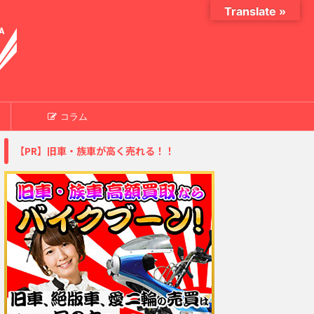
Translate »
コラム
【PR】旧車・族車が高く売れる！！