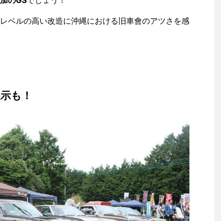
加のGS
でしょう！
レベルの高い改造に沖縄における旧車會のアツさを感
展示も！