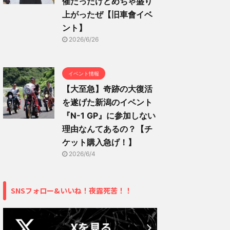
催だったけどめちゃ盛り
上がったぜ【旧車會イベ
ント】
2026/6/26
イベント情報
【大至急】奇跡の大復活
を遂げた新潟のイベント
『N-1 GP』に参加しない
理由なんてあるの？【チ
ケット購入急げ！】
2026/6/4
SNSフォロー&いいね！夜露死苦！！