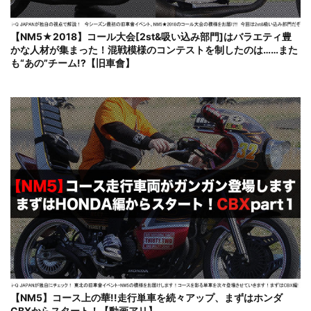
【NM5★2018】コール大会[2st&吸い込み部門]はバラエティ豊
かな人材が集まった！混戦模様のコンテストを制したのは……また
も“あの”チーム!?【旧車會】
【NM5】コース上の華!!走行単車を続々アップ、まずはホンダ
CBXからスタート！【動画アリ】