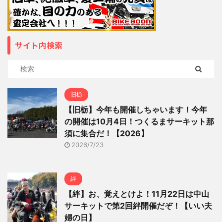
サイト内検索
旧栃
【旧栃】今年も開催しちゃいます！今年
の開催は10月4日！つくるまサーキット那
須に集合だ！【2026】
2026/7/23
絆
【絆】お、覚えとけよ！11月22日は中山
サーキットで第2回絆開催だぞ！【いい夫
婦の日】