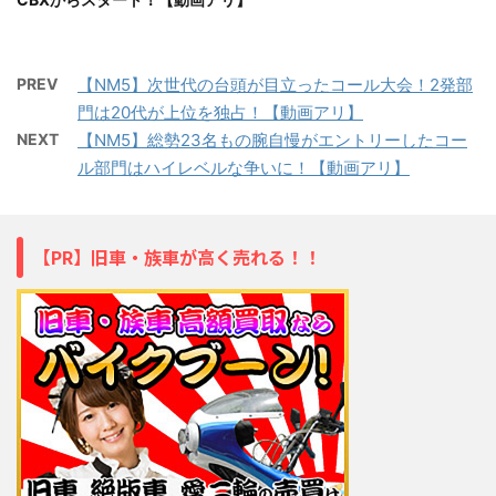
PREV
【NM5】次世代の台頭が目立ったコール大会！2発部
門は20代が上位を独占！【動画アリ】
NEXT
【NM5】総勢23名もの腕自慢がエントリーしたコー
ル部門はハイレベルな争いに！【動画アリ】
【PR】旧車・族車が高く売れる！！