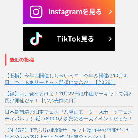
最近の投稿
【旧栃】今年も開催しちゃいます！今年の開催は10月4
日！つくるまサーキット那須に集合だ！【2026】
【絆】お、覚えとけよ！11月22日は中山サーキットで第2
回絆開催だぞ！【いい夫婦の日】
日本最南端の旧車フェス『八重山モータースポーツフェス
ティバル 』は延べ6,000人を集める一大イベントだった！
【N-1GP】8年ぶりの間瀬サーキットは雨中の開催だった
けどめちゃ盛り上がったぜ【旧車會イベント】