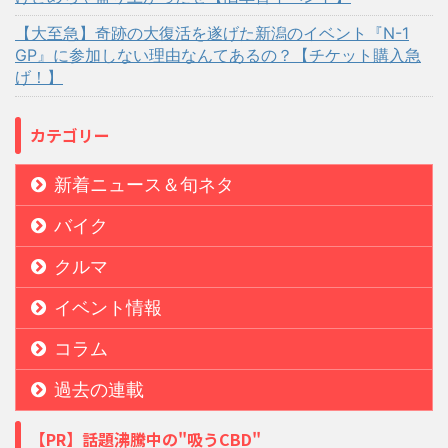
【大至急】奇跡の大復活を遂げた新潟のイベント『N-1
GP』に参加しない理由なんてあるの？【チケット購入急
げ！】
カテゴリー
新着ニュース＆旬ネタ
バイク
クルマ
イベント情報
コラム
過去の連載
【PR】話題沸騰中の"吸うCBD"