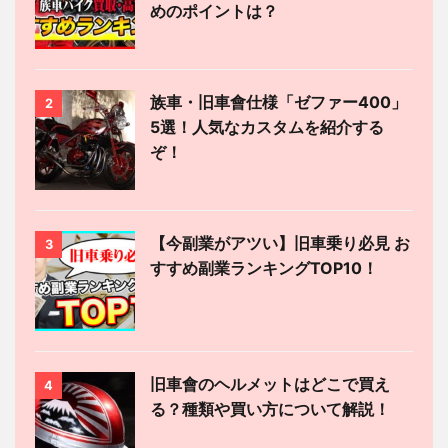
めのポイントは？
族車・旧車會仕様「ゼファー400」
2
5選！人気なカスタムを紹介する
ぞ！
【今副業がアツい】旧車乗り必見 お
3
すすめ副業ランキングTOP10！
旧車會のヘルメットはどこで買え
4
る？種類や買い方について解説！