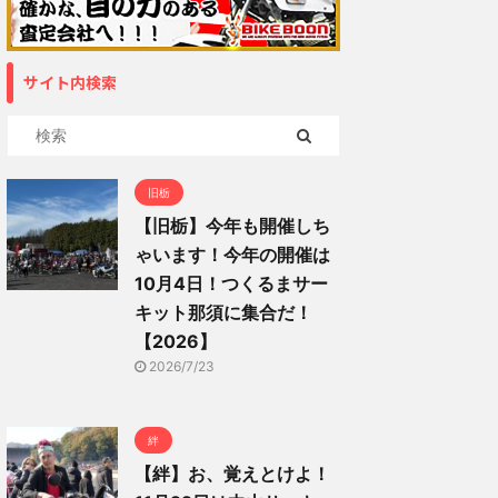
サイト内検索
旧栃
【旧栃】今年も開催しち
ゃいます！今年の開催は
10月4日！つくるまサー
キット那須に集合だ！
【2026】
2026/7/23
絆
【絆】お、覚えとけよ！