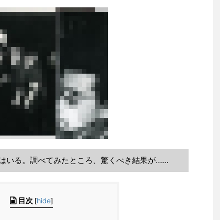
はいる。調べてみたところ、驚くべき結果が……
目次
[
hide
]