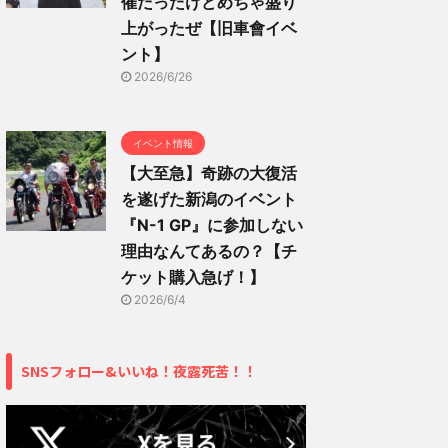
催だったけどめちゃ盛り
上がったぜ【旧車會イベ
ント】
2026/6/26
イベント情報
【大至急】奇跡の大復活
を遂げた新潟のイベント
『N-1 GP』に参加しない
理由なんてあるの？【チ
ケット購入急げ！】
2026/6/4
SNSフォロー&いいね！夜露死苦！！