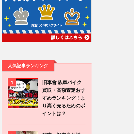
人気記事ランキング
旧車會 族車バイク
1
買取・高額査定おす
すめランキング！よ
り高く売るためのポ
イントは？