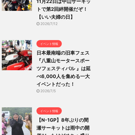
11月22日は中山サーキッ
トで第2回絆開催だぞ！
【いい夫婦の日】
2026/7/12
イベント情報
日本最南端の旧車フェス
『八重山モータースポー
ツフェスティバル 』は延
べ6,000人を集める一大
イベントだった！
2026/7/5
イベント情報
【N-1GP】8年ぶりの間
瀬サーキットは雨中の開