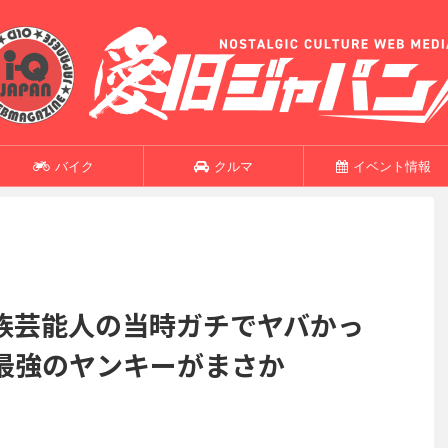
バイク
クルマ
イベント情報
族芸能人の当時ガチでヤバかっ
最強のヤンキーがまさか
】