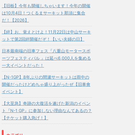
【旧栃】今年も開催しちゃいます！今年の開催
は10月4日！つくるまサーキット那須に集合
だ！【2026】
【絆】お、覚えとけよ！11月22日は中山サーキ
ットで第2回絆開催だぞ！【いい夫婦の日】
日本最南端の旧車フェス『八重山モータースポ
ーツフェスティバル 』は延べ6,000人を集める
一大イベントだった！
【N-1GP】8年ぶりの間瀬サーキットは雨中の
開催だったけどめちゃ盛り上がったぜ【旧車會
イベント】
【大至急】奇跡の大復活を遂げた新潟のイベン
ト『N-1 GP』に参加しない理由なんてあるの？
【チケット購入急げ！】