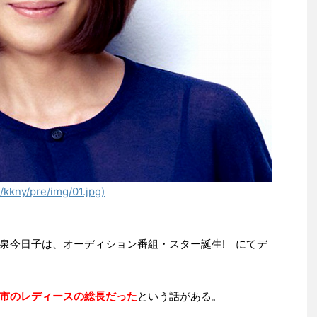
p/kkny/pre/img/01.jpg)
泉今日子は、オーディション番組・スター誕生! にてデ
市のレディースの総長だった
という話がある。