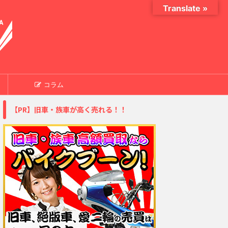
Translate »
コラム
【PR】旧車・族車が高く売れる！！