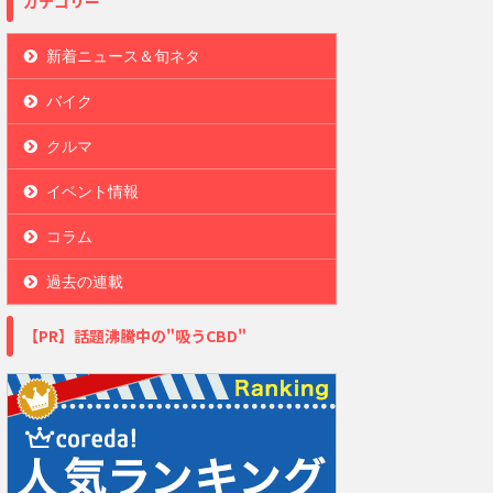
カテゴリー
新着ニュース＆旬ネタ
バイク
クルマ
イベント情報
コラム
過去の連載
【PR】話題沸騰中の"吸うCBD"