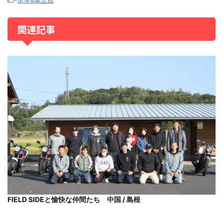
-
単車&暴走族
関連記事
FIELD SIDEと愉快な仲間たち 中国 / 島根