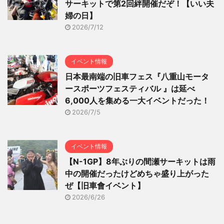
サーキットで第2回絆開催だぞ！【いい夫
婦の日】
2026/7/12
イベント情報
日本最南端の旧車フェス『八重山モータ
ースポーツフェスティバル 』は延べ
6,000人を集める一大イベントだった！
2026/7/5
イベント情報
【N-1GP】8年ぶりの間瀬サーキットは雨
中の開催だったけどめちゃ盛り上がった
ぜ【旧車會イベント】
2026/6/26