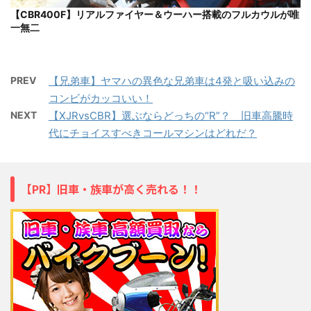
【CBR400F】リアルファイヤー＆ウーハー搭載のフルカウルが唯
一無二
PREV
【兄弟車】ヤマハの異色な兄弟車は4発と吸い込みの
コンビがカッコいい！
NEXT
【XJRvsCBR】選ぶならどっちの“R”？ 旧車高騰時
代にチョイスすべきコールマシンはどれだ？
【PR】旧車・族車が高く売れる！！