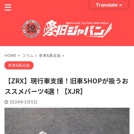
Translate »
HOME
>
コラム
>
単車&暴走族
>
単車&暴走族
【ZRX】現行車支援！旧車SHOPが扱うお
ススメパーツ4選！【XJR】
2024年3月5日