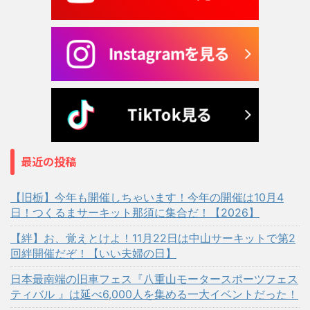
最近の投稿
【旧栃】今年も開催しちゃいます！今年の開催は10月4
日！つくるまサーキット那須に集合だ！【2026】
【絆】お、覚えとけよ！11月22日は中山サーキットで第2
回絆開催だぞ！【いい夫婦の日】
日本最南端の旧車フェス『八重山モータースポーツフェス
ティバル 』は延べ6,000人を集める一大イベントだった！