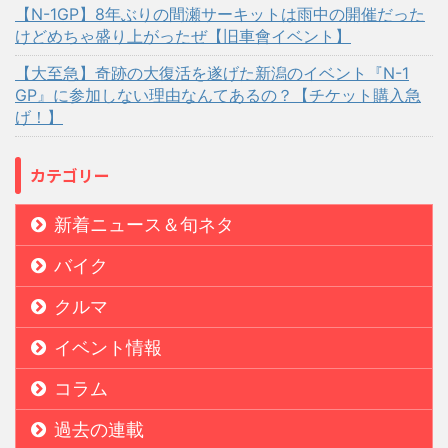
【N-1GP】8年ぶりの間瀬サーキットは雨中の開催だった
けどめちゃ盛り上がったぜ【旧車會イベント】
【大至急】奇跡の大復活を遂げた新潟のイベント『N-1
GP』に参加しない理由なんてあるの？【チケット購入急
げ！】
カテゴリー
新着ニュース＆旬ネタ
バイク
クルマ
イベント情報
コラム
過去の連載