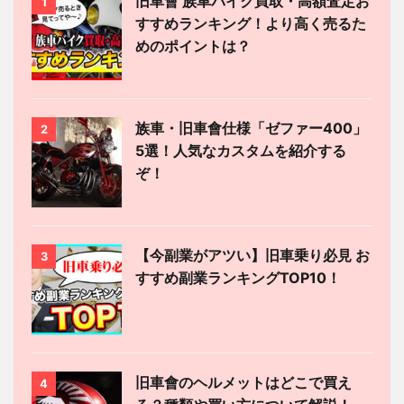
旧車會 族車バイク買取・高額査定お
1
すすめランキング！より高く売るた
めのポイントは？
族車・旧車會仕様「ゼファー400」
2
5選！人気なカスタムを紹介する
ぞ！
【今副業がアツい】旧車乗り必見 お
3
すすめ副業ランキングTOP10！
旧車會のヘルメットはどこで買え
4