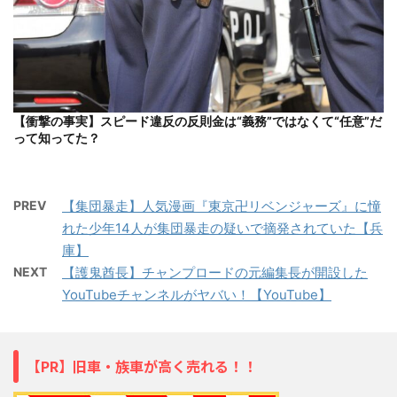
【衝撃の事実】スピード違反の反則金は“義務”ではなくて“任意”だ
って知ってた？
PREV
【集団暴走】人気漫画『東京卍リベンジャーズ』に憧
れた少年14人が集団暴走の疑いで摘発されていた【兵
庫】
NEXT
【護鬼酋長】チャンプロードの元編集長が開設した
YouTubeチャンネルがヤバい！【YouTube】
【PR】旧車・族車が高く売れる！！