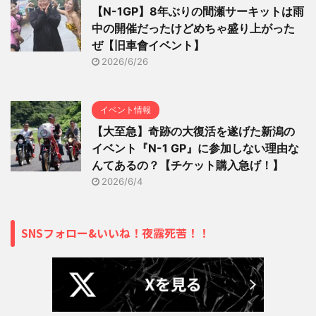
【N-1GP】8年ぶりの間瀬サーキットは雨
中の開催だったけどめちゃ盛り上がった
ぜ【旧車會イベント】
2026/6/26
イベント情報
【大至急】奇跡の大復活を遂げた新潟の
イベント『N-1 GP』に参加しない理由な
んてあるの？【チケット購入急げ！】
2026/6/4
SNSフォロー&いいね！夜露死苦！！