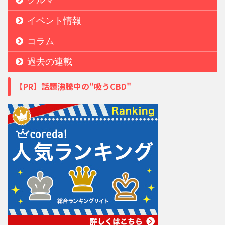
イベント情報
コラム
過去の連載
【PR】話題沸騰中の"吸うCBD"