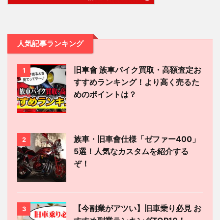
人気記事ランキング
旧車會 族車バイク買取・高額査定お
1
すすめランキング！より高く売るた
めのポイントは？
族車・旧車會仕様「ゼファー400」
2
5選！人気なカスタムを紹介する
ぞ！
【今副業がアツい】旧車乗り必見 お
3