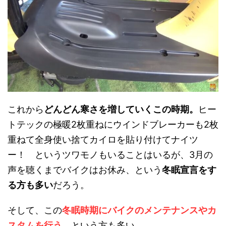
これから
どんどん寒さを増していくこの時期。
ヒー
トテックの極暖2枚重ねにウインドブレーカーも2枚
重ねて全身使い捨てカイロを貼り付けてナイツ
ー！ というツワモノもいることはいるが、3月の
声を聴くまでバイクはお休み、という
冬眠宣言をす
る方も多い
だろう。
そして、この
冬眠時期にバイクのメンテナンスやカ
スタムを行う
、という方も多い。