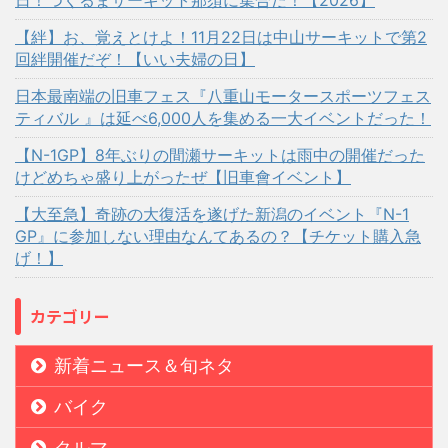
【絆】お、覚えとけよ！11月22日は中山サーキットで第2
回絆開催だぞ！【いい夫婦の日】
日本最南端の旧車フェス『八重山モータースポーツフェス
ティバル 』は延べ6,000人を集める一大イベントだった！
【N-1GP】8年ぶりの間瀬サーキットは雨中の開催だった
けどめちゃ盛り上がったぜ【旧車會イベント】
【大至急】奇跡の大復活を遂げた新潟のイベント『N-1
GP』に参加しない理由なんてあるの？【チケット購入急
げ！】
カテゴリー
新着ニュース＆旬ネタ
バイク
クルマ