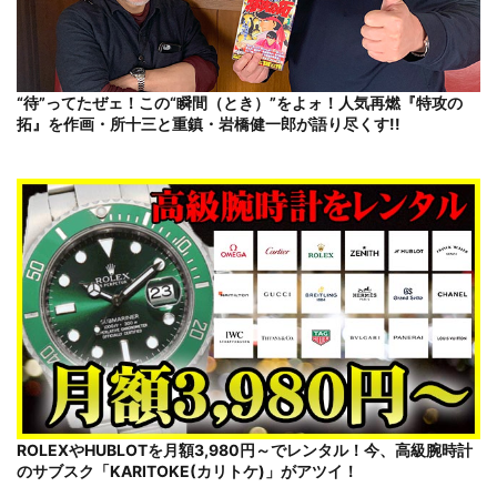
“待”ってたぜェ！この“瞬間（とき）”をよォ！人気再燃『特攻の
拓』を作画・所十三と重鎮・岩橋健一郎が語り尽くす!!
ROLEXやHUBLOTを月額3,980円～でレンタル！今、高級腕時計
のサブスク「KARITOKE(カリトケ)」がアツイ！