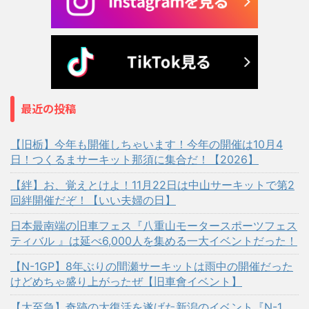
最近の投稿
【旧栃】今年も開催しちゃいます！今年の開催は10月4
日！つくるまサーキット那須に集合だ！【2026】
【絆】お、覚えとけよ！11月22日は中山サーキットで第2
回絆開催だぞ！【いい夫婦の日】
日本最南端の旧車フェス『八重山モータースポーツフェス
ティバル 』は延べ6,000人を集める一大イベントだった！
【N-1GP】8年ぶりの間瀬サーキットは雨中の開催だった
けどめちゃ盛り上がったぜ【旧車會イベント】
【大至急】奇跡の大復活を遂げた新潟のイベント『N-1