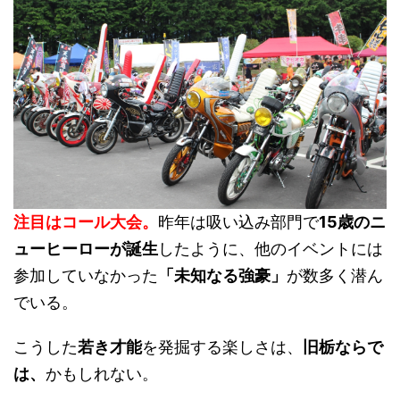
注目はコール大会。
昨年は吸い込み部門で
15歳のニ
ューヒーローが誕生
したように、他のイベントには
参加していなかった
「未知なる強豪」
が数多く潜ん
でいる。
こうした
若き才能
を発掘する楽しさは、
旧栃ならで
は、
かもしれない。