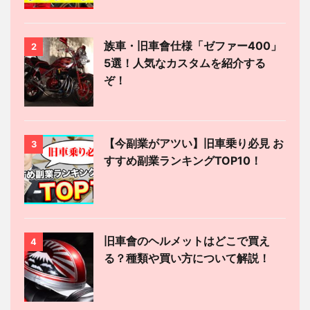
族車・旧車會仕様「ゼファー400」
2
5選！人気なカスタムを紹介する
ぞ！
【今副業がアツい】旧車乗り必見 お
3
すすめ副業ランキングTOP10！
旧車會のヘルメットはどこで買え
4
る？種類や買い方について解説！