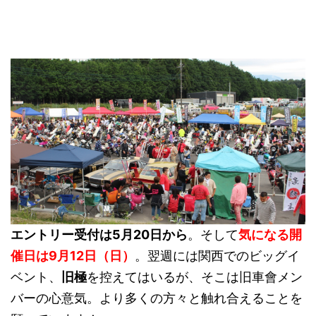
エントリー受付は5月20日から
。そして
気になる開
催日は9月12日（日）
。翌週には関西でのビッグイ
ベント、
旧極
を控えてはいるが、そこは旧車會メン
バーの心意気。より多くの方々と触れ合えることを