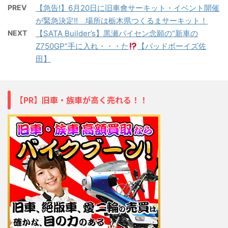
PREV
【急告!】6月20日に旧車會サーキット・イベント開催
が緊急決定!! 場所は栃木県つくるまサーキット！
NEXT
【SATA Builder’s】黒瀬パイセン念願の“新車の
Z750GP”手に入れ・・・た
【バッドボーイズ佐
田】
【PR】旧車・族車が高く売れる！！