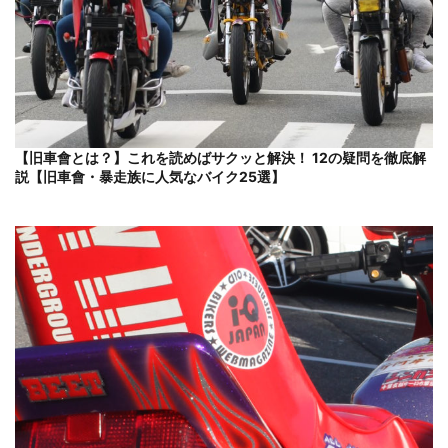
【旧車會とは？】これを読めばサクッと解決！ 12の疑問を徹底解
説【旧車會・暴走族に人気なバイク25選】