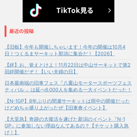
最近の投稿
【旧栃】今年も開催しちゃいます！今年の開催は10月4
日！つくるまサーキット那須に集合だ！【2026】
【絆】お、覚えとけよ！11月22日は中山サーキットで第2
回絆開催だぞ！【いい夫婦の日】
日本最南端の旧車フェス『八重山モータースポーツフェス
ティバル 』は延べ6,000人を集める一大イベントだった！
【N-1GP】8年ぶりの間瀬サーキットは雨中の開催だった
けどめちゃ盛り上がったぜ【旧車會イベント】
【大至急】奇跡の大復活を遂げた新潟のイベント『N-1
GP』に参加しない理由なんてあるの？【チケット購入急
げ！】