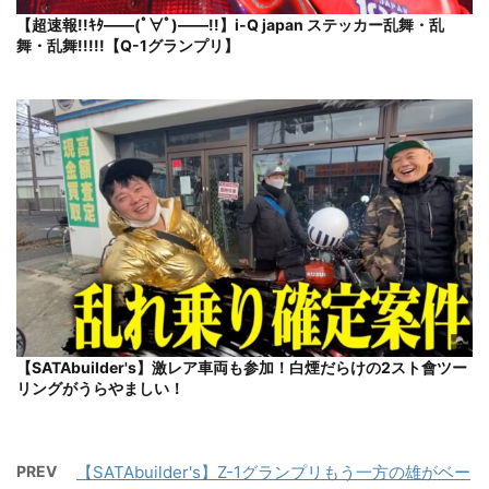
【超速報!!ｷﾀ――(ﾟ∀ﾟ)――!!】i-Q japan ステッカー乱舞・乱
舞・乱舞!!!!!【Q-1グランプリ】
【SATAbuilder's】激レア車両も参加！白煙だらけの2スト會ツー
リングがうらやましい！
PREV
【SATAbuilder's】Z-1グランプリもう一方の雄がベー