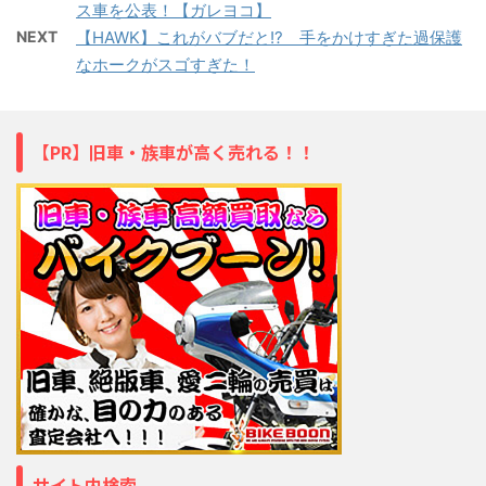
ス車を公表！【ガレヨコ】
NEXT
【HAWK】これがバブだと!? 手をかけすぎた過保護
なホークがスゴすぎた！
【PR】旧車・族車が高く売れる！！
サイト内検索