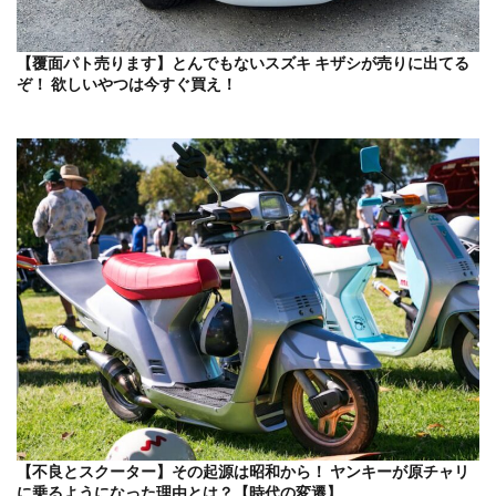
【覆面パト売ります】とんでもないスズキ キザシが売りに出てる
ぞ！ 欲しいやつは今すぐ買え！
【不良とスクーター】その起源は昭和から！ ヤンキーが原チャリ
に乗るようになった理由とは？【時代の変遷】