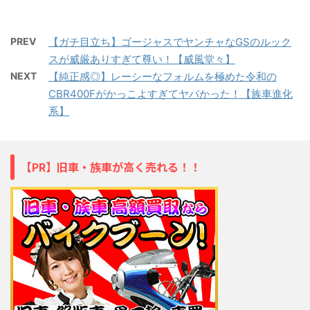
PREV
【ガチ目立ち】ゴージャスでヤンチャなGSのルック
スが威厳ありすぎて尊い！【威風堂々】
NEXT
【純正感◎】レーシーなフォルムを極めた令和の
CBR400Fがかっこよすぎてヤバかった！【族車進化
系】
【PR】旧車・族車が高く売れる！！