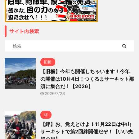
サイト内検索
旧栃
【旧栃】今年も開催しちゃいます！今年
の開催は10月4日！つくるまサーキット那
須に集合だ！【2026】
2026/7/23
絆
【絆】お、覚えとけよ！11月22日は中山
サーキットで第2回絆開催だぞ！【いい夫
婦の日】