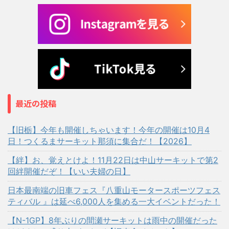
最近の投稿
【旧栃】今年も開催しちゃいます！今年の開催は10月4
日！つくるまサーキット那須に集合だ！【2026】
【絆】お、覚えとけよ！11月22日は中山サーキットで第2
回絆開催だぞ！【いい夫婦の日】
日本最南端の旧車フェス『八重山モータースポーツフェス
ティバル 』は延べ6,000人を集める一大イベントだった！
【N-1GP】8年ぶりの間瀬サーキットは雨中の開催だった