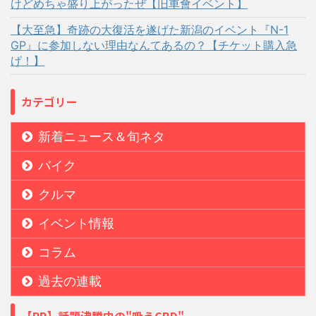
けどめちゃ盛り上がったぜ【旧車會イベント】
【大至急】奇跡の大復活を遂げた新潟のイベント『N-1
GP』に参加しない理由なんてあるの？【チケット購入急
げ！】
カテゴリー
新着ニュース＆旬ネタ
バイク
クルマ
イベント情報
コラム
過去の連載
【PR】話題沸騰中の"吸うCBD"