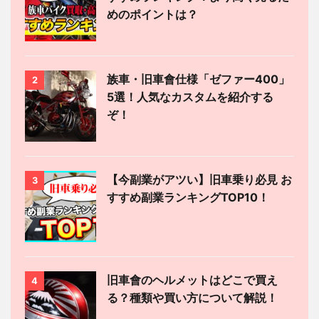
めのポイントは？
族車・旧車會仕様「ゼファー400」
2
5選！人気なカスタムを紹介する
ぞ！
【今副業がアツい】旧車乗り必見 お
3
すすめ副業ランキングTOP10！
旧車會のヘルメットはどこで買え
4
る？種類や買い方について解説！