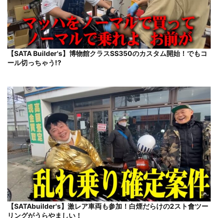
【SATA Builder's】博物館クラスSS350のカスタム開始！でもコ
ール切っちゃう!?
【SATAbuilder's】激レア車両も参加！白煙だらけの2スト會ツー
リングがうらやましい！