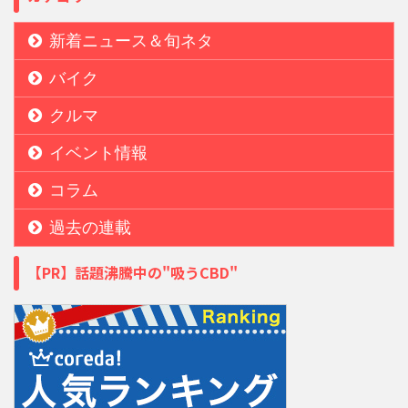
新着ニュース＆旬ネタ
バイク
クルマ
イベント情報
コラム
過去の連載
【PR】話題沸騰中の"吸うCBD"