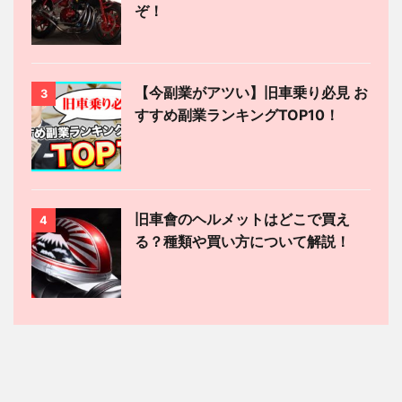
ぞ！
【今副業がアツい】旧車乗り必見 お
3
すすめ副業ランキングTOP10！
旧車會のヘルメットはどこで買え
4
る？種類や買い方について解説！