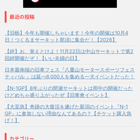
最近の投稿
【旧栃】今年も開催しちゃいます！今年の開催は10月4
日！つくるまサーキット那須に集合だ！【2026】
【絆】お、覚えとけよ！11月22日は中山サーキットで第2
回絆開催だぞ！【いい夫婦の日】
日本最南端の旧車フェス『八重山モータースポーツフェス
ティバル 』は延べ6,000人を集める一大イベントだった！
【N-1GP】8年ぶりの間瀬サーキットは雨中の開催だった
けどめちゃ盛り上がったぜ【旧車會イベント】
【大至急】奇跡の大復活を遂げた新潟のイベント『N-1
GP』に参加しない理由なんてあるの？【チケット購入急
げ！】
カテゴリー