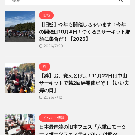
旧栃
【旧栃】今年も開催しちゃいます！今年
の開催は10月4日！つくるまサーキット那
須に集合だ！【2026】
2026/7/23
絆
【絆】お、覚えとけよ！11月22日は中山
サーキットで第2回絆開催だぞ！【いい夫
婦の日】
2026/7/12
イベント情報
日本最南端の旧車フェス『八重山モータ
ースポーツフェスティバル 』は延べ