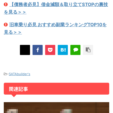
【債務者必見】借金減額＆取り立てSTOPの裏技
を見る＞＞
旧車乗り必見 おすすめ副業ランキングTOP10を
見る＞＞
-
SATAbuilder's
関連記事