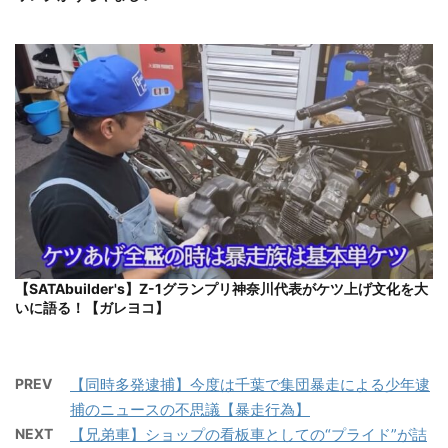
【SATAbuilder's】Z-1グランプリ神奈川代表がケツ上げ文化を大
いに語る！【ガレヨコ】
PREV
【同時多発逮捕】今度は千葉で集団暴走による少年逮
捕のニュースの不思議【暴走行為】
NEXT
【兄弟車】ショップの看板車としての“プライド”が詰