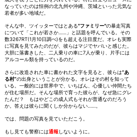
なっていたのは恒例の北九州や沖縄、茨城といった元気な
若者が多い地域だ。
そんな中、ツイッターではとある
"ファミリー"
の暴走写真
について「これが若さか……」と話題を呼んでいる。その
数3267RT(1月10日調べ)をも超える注目度だ。オレも実際
に写真を見てみたのだが、彼らはマジでヤバいと感じた。
大胆に落書きした、二人乗りの車に7人が乗り、片手には
アルコール類を持っているのだ。
さらに改造された車に書かれた文字を見ると、彼らは
”あ
る村”
の出身ということが分かる。オレはその村を知って
いる。一般的には世界中で、いちばん、心優しい仲間たち
が住む場所だ。そんな場所で育った彼らが、なぜ急にグレ
たんだ？ もはやどこの成人式もそれが普通なのだろう
か。答えは彼らに聞くしか分からない……。
では、問題の写真を見ていただこう。
もし見ても警察には
通報
しないように。