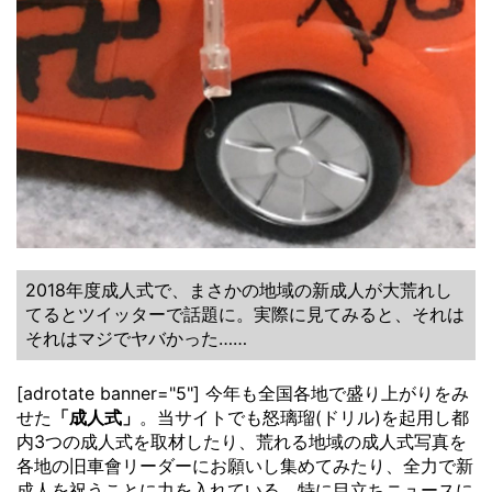
2018年度成人式で、まさかの地域の新成人が大荒れし
てるとツイッターで話題に。実際に見てみると、それは
それはマジでヤバかった……
[adrotate banner="5"] 今年も全国各地で盛り上がりをみ
せた
「成人式」
。当サイトでも怒璃瑠(ドリル)を起用し都
内3つの成人式を取材したり、荒れる地域の成人式写真を
各地の旧車會リーダーにお願いし集めてみたり、全力で新
成人を祝うことに力を入れている。特に目立ちニュースに