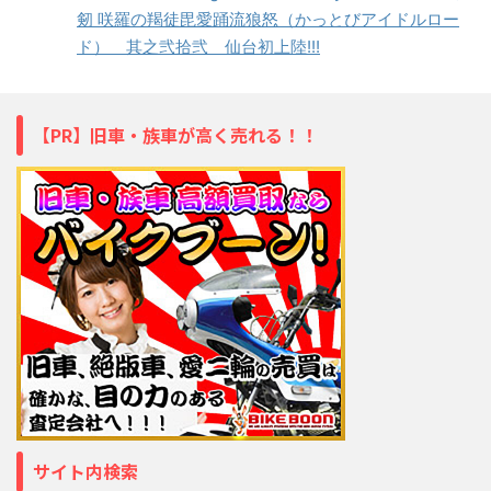
剱 咲羅の羯徒毘愛踊流狼怒（かっとびアイドルロー
ド） 其之弐拾弐 仙台初上陸!!!
【PR】旧車・族車が高く売れる！！
サイト内検索