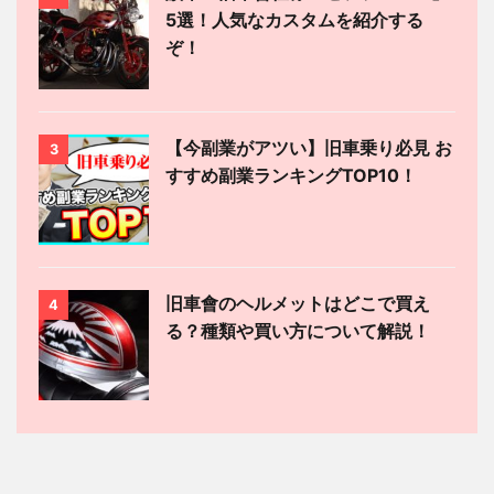
5選！人気なカスタムを紹介する
ぞ！
【今副業がアツい】旧車乗り必見 お
3
すすめ副業ランキングTOP10！
旧車會のヘルメットはどこで買え
4
る？種類や買い方について解説！