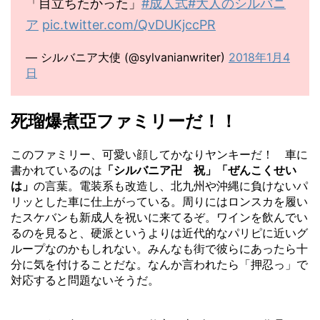
「目立ちたかった」
#成人式
#大人のシルバニ
ア
pic.twitter.com/QvDUKjccPR
— シルバニア大使 (@sylvanianwriter)
2018年1月4
日
死瑠爆煮亞ファミリーだ！！
このファミリー、可愛い顔してかなりヤンキーだ！ 車に
書かれているのは
「シルバニア卍 祝」「ぜんこくせい
は」
の言葉。電装系も改造し、北九州や沖縄に負けないパ
リッとした車に仕上がっている。周りにはロンスカを履い
たスケバンも新成人を祝いに来てるぞ。ワインを飲んでい
るのを見ると、硬派というよりは近代的なパリピに近いグ
ループなのかもしれない。みんなも街で彼らにあったら十
分に気を付けることだな。なんか言われたら「押忍っ」で
対応すると問題ないそうだ。