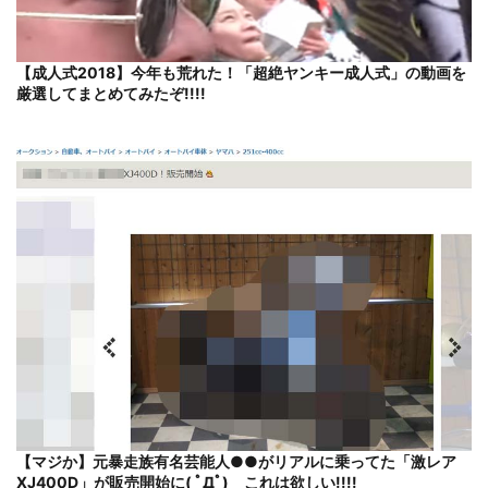
【成人式2018】今年も荒れた！「超絶ヤンキー成人式」の動画を
厳選してまとめてみたぞ!!!!
【マジか】元暴走族有名芸能人●●がリアルに乗ってた「激レア
XJ400D」が販売開始に( ﾟДﾟ) これは欲しい!!!!