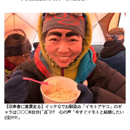
【旧車會に激震走る】イッテＱでお馴染み「イモトアヤコ」のギ
ャラは〇〇〇6台分( ﾟДﾟ)!? 心の声「今すぐイモトと結婚したい
(泣)!!!!」