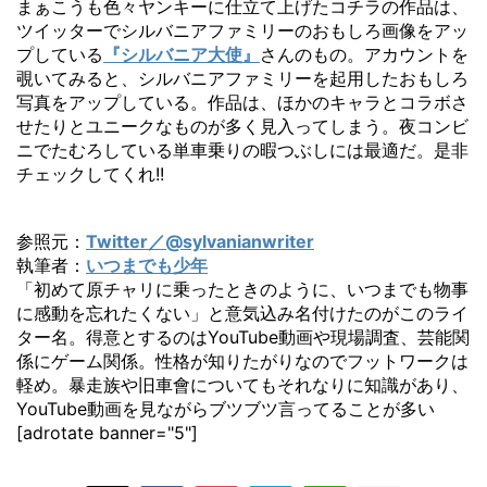
まぁこうも色々ヤンキーに仕立て上げたコチラの作品は、
ツイッターでシルバニアファミリーのおもしろ画像をアッ
プしている
『シルバニア大使』
さんのもの。アカウントを
覗いてみると、シルバニアファミリーを起用したおもしろ
写真をアップしている。作品は、ほかのキャラとコラボさ
せたりとユニークなものが多く見入ってしまう。夜コンビ
ニでたむろしている単車乗りの暇つぶしには最適だ。是非
チェックしてくれ!!
参照元：
Twitter／@sylvanianwriter
執筆者：
いつまでも少年
「初めて原チャリに乗ったときのように、いつまでも物事
に感動を忘れたくない」と意気込み名付けたのがこのライ
ター名。得意とするのはYouTube動画や現場調査、芸能関
係にゲーム関係。性格が知りたがりなのでフットワークは
軽め。暴走族や旧車會についてもそれなりに知識があり、
YouTube動画を見ながらブツブツ言ってることが多い
[adrotate banner="5"]