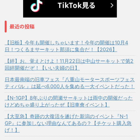
最近の投稿
【旧栃】今年も開催しちゃいます！今年の開催は10月4
日！つくるまサーキット那須に集合だ！【2026】
【絆】お、覚えとけよ！11月22日は中山サーキットで第2
回絆開催だぞ！【いい夫婦の日】
日本最南端の旧車フェス『八重山モータースポーツフェス
ティバル 』は延べ6,000人を集める一大イベントだった！
【N-1GP】8年ぶりの間瀬サーキットは雨中の開催だった
けどめちゃ盛り上がったぜ【旧車會イベント】
【大至急】奇跡の大復活を遂げた新潟のイベント『N-1
GP』に参加しない理由なんてあるの？【チケット購入急
げ！】