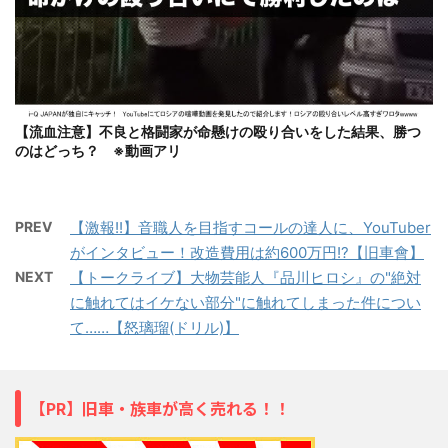
【流血注意】不良と格闘家が命懸けの殴り合いをした結果、勝つ
のはどっち？ ※動画アリ
PREV
【激報!!】音職人を目指すコールの達人に、YouTuber
がインタビュー！改造費用は約600万円!?【旧車會】
NEXT
【トークライブ】大物芸能人『品川ヒロシ』の"絶対
に触れてはイケない部分"に触れてしまった件につい
て……【怒璃瑠(ドリル)】
【PR】旧車・族車が高く売れる！！