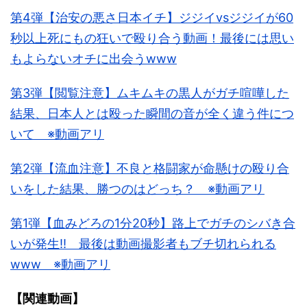
第4弾【治安の悪さ日本イチ】ジジイvsジジイが60
秒以上死にもの狂いで殴り合う動画！最後には思い
もよらないオチに出会うwww
第3弾【閲覧注意】ムキムキの黒人がガチ喧嘩した
結果、日本人とは殴った瞬間の音が全く違う件につ
いて ※動画アリ
第2弾【流血注意】不良と格闘家が命懸けの殴り合
いをした結果、勝つのはどっち？ ※動画アリ
第1弾【血みどろの1分20秒】路上でガチのシバき合
いが発生!! 最後は動画撮影者もブチ切れられる
www ※動画アリ
【関連動画】