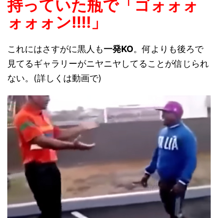
持っていた瓶で「ゴォォォ
ォォォン!!!!」
これにはさすがに黒人も
一発KO
。何よりも後ろで
見てるギャラリーがニヤニヤしてることが信じられ
ない。(詳しくは動画で)