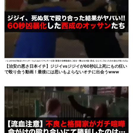
【治安の悪さ日本イチ】ジジイvsジジイが60秒以上死にもの狂い
で殴り合う動画！最後には思いもよらないオチに出会うwww