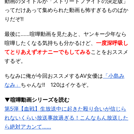
動画のタイトルが「ストリートファイトの決定版」
ってだけあって集められた動画も怖すぎるものばか
りだぞ!!
最後に……喧嘩動画を見たあと、ヤンキー少年なら
喧嘩したくなる気持ちも分かるけど、
一度深呼吸し
てとりあえずオナニーでもしてみる
ことをおススメ
するぞ。
ちなみに俺が今回おススメするAV女優は
「小島み
なみ」
ちゃんな!! 120はイケるぞ。
▼喧嘩動画シリーズを読む
第5弾【血戦】生放送中に起きた殴り合いが信じら
れないくらい放送事故過ぎる！こんなもん放送した
ら絶対アカンて……