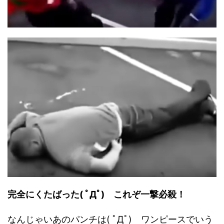
完全にくたばった( ﾟДﾟ) これぞ一撃必殺！
なんじゃいあのパンチは( ﾟДﾟ) ワンピースでいう