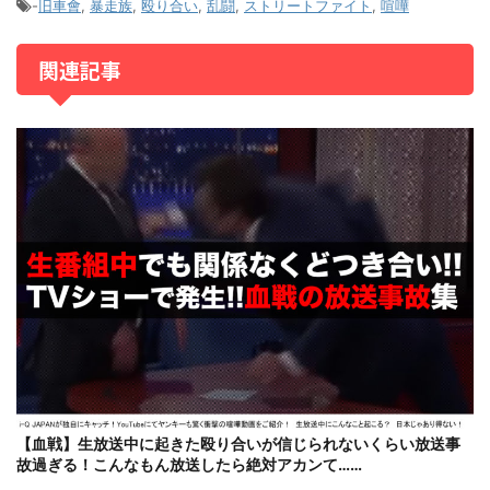
-
旧車會
,
暴走族
,
殴り合い
,
乱闘
,
ストリートファイト
,
喧嘩
関連記事
【血戦】生放送中に起きた殴り合いが信じられないくらい放送事
故過ぎる！こんなもん放送したら絶対アカンて……