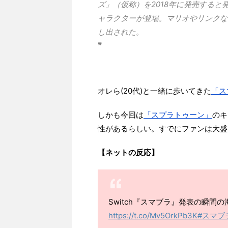
ズ」（仮称）を2018年に発売する
ャラクターが登場。マリオやリンクな
し出された。
❞
オレら(20代)と一緒に歩いてきた
「ス
しかも今回は
「スプラトゥーン」
のキ
性があるらしい。すでにファンは大盛
【ネットの反応】
Switch『スマブラ』発表の瞬間
https://t.co/Mv5OrkPb3K
#スマブ