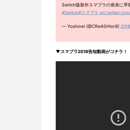
Switch版新作スマブラの発表
#Switch
#スマブラ
pic.twitter.c
— Yoshinel (@CReASHtor8)
201
▼スマブラ2018告知動画がコチラ！