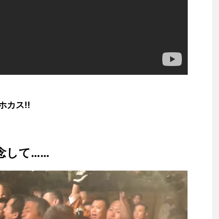
カス!!
念して……