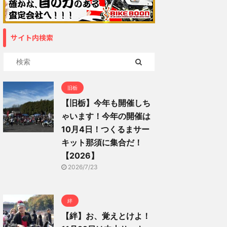
サイト内検索
旧栃
【旧栃】今年も開催しち
ゃいます！今年の開催は
10月4日！つくるまサー
キット那須に集合だ！
【2026】
2026/7/23
絆
【絆】お、覚えとけよ！