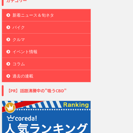
カテゴリー
新着ニュース＆旬ネタ
バイク
クルマ
イベント情報
コラム
過去の連載
【PR】話題沸騰中の"吸うCBD"