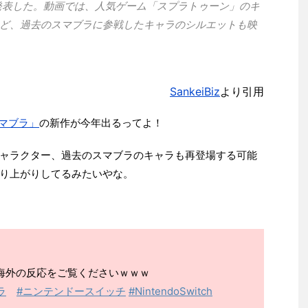
と発表した。動画では、人気ゲーム「スプラトゥーン」のキ
ど、過去のスマブラに参戦したキャラのシルエットも映
SankeiBiz
より引用
マブラ」
の新作が今年出るってよ！
ャラクター、過去のスマブラのキャラも再登場する可能
り上がりしてるみたいやな。
の海外の反応をご覧くださいｗｗｗ
ラ
#ニンテンドースイッチ
#NintendoSwitch