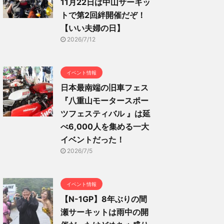
11月22日は中山サーキッ
トで第2回絆開催だぞ！
【いい夫婦の日】
2026/7/12
イベント情報
日本最南端の旧車フェス
『八重山モータースポー
ツフェスティバル 』は延
べ6,000人を集める一大
イベントだった！
2026/7/5
イベント情報
【N-1GP】8年ぶりの間
瀬サーキットは雨中の開