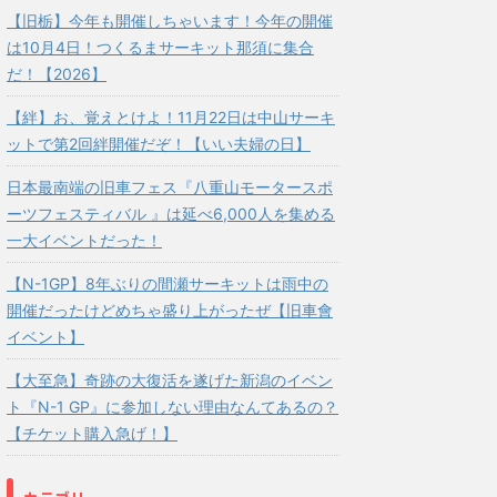
【旧栃】今年も開催しちゃいます！今年の開催
は10月4日！つくるまサーキット那須に集合
だ！【2026】
【絆】お、覚えとけよ！11月22日は中山サーキ
ットで第2回絆開催だぞ！【いい夫婦の日】
日本最南端の旧車フェス『八重山モータースポ
ーツフェスティバル 』は延べ6,000人を集める
一大イベントだった！
【N-1GP】8年ぶりの間瀬サーキットは雨中の
開催だったけどめちゃ盛り上がったぜ【旧車會
イベント】
【大至急】奇跡の大復活を遂げた新潟のイベン
ト『N-1 GP』に参加しない理由なんてあるの？
【チケット購入急げ！】