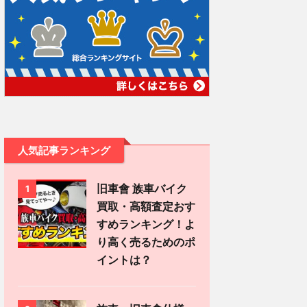
人気記事ランキング
旧車會 族車バイク
1
買取・高額査定おす
すめランキング！よ
り高く売るためのポ
イントは？