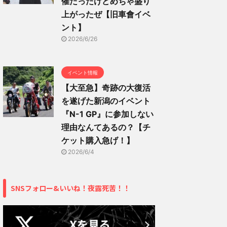
催だったけどめちゃ盛り
上がったぜ【旧車會イベ
ント】
2026/6/26
イベント情報
【大至急】奇跡の大復活
を遂げた新潟のイベント
『N-1 GP』に参加しない
理由なんてあるの？【チ
ケット購入急げ！】
2026/6/4
SNSフォロー&いいね！夜露死苦！！