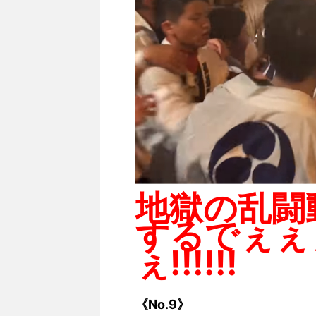
地獄の乱闘
するでぇぇ
ぇ!!!!!!
《No.9》