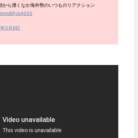
に早朝から湧くなか海外勢のいつものリアクション
om/mmBPcb4035
8年3月9日