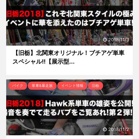
2018/11/3
【旧栃】北関東オリジナル！ブチアゲ単車
スペシャル!!【展示型...
バイク
単車&暴走族
イベント情報
旧栃
2018/11/2