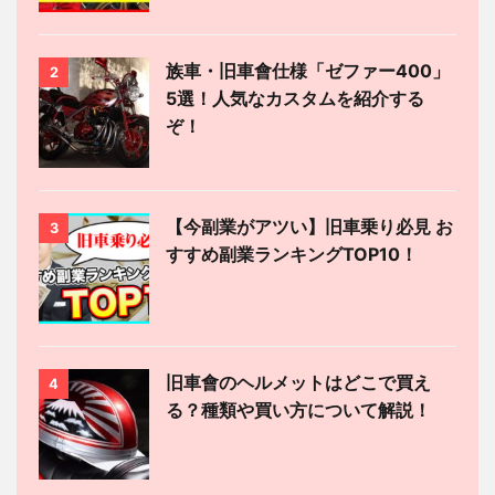
族車・旧車會仕様「ゼファー400」
2
5選！人気なカスタムを紹介する
ぞ！
【今副業がアツい】旧車乗り必見 お
3
すすめ副業ランキングTOP10！
旧車會のヘルメットはどこで買え
4
る？種類や買い方について解説！