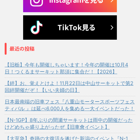
最近の投稿
【旧栃】今年も開催しちゃいます！今年の開催は10月4
日！つくるまサーキット那須に集合だ！【2026】
【絆】お、覚えとけよ！11月22日は中山サーキットで第2
回絆開催だぞ！【いい夫婦の日】
日本最南端の旧車フェス『八重山モータースポーツフェス
ティバル 』は延べ6,000人を集める一大イベントだった！
【N-1GP】8年ぶりの間瀬サーキットは雨中の開催だった
けどめちゃ盛り上がったぜ【旧車會イベント】
【大至急】奇跡の大復活を遂げた新潟のイベント『N-1