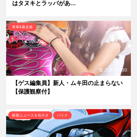
はタヌキとラッパがあ...
単車&暴走族
2017/11/30
【ゲス編集員】新人・ムキ田の止まらない
【保護観察付】
新着ニュース＆旬ネタ
バイク