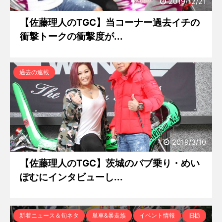
2019/12/21
【佐藤理人のTGC】当コーナー過去イチの
衝撃トークの衝撃度が...
過去の連載
2019/3/10
【佐藤理人のTGC】茨城のバブ乗り・めい
ぽむにインタビューし...
新着ニュース＆旬ネタ
単車&暴走族
イベント情報
旧栃