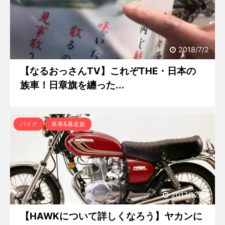
2018/7/2
【なるおっさんTV】これぞTHE・日本の
族車！日章旗を纏った...
バイク
単車&暴走族
2017/12/18
【HAWKについて詳しくなろう】ヤカンに