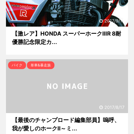
2017/9/17
【激レア】HONDA スーパーホークⅢR 8耐
優勝記念限定カ...
バイク
単車&暴走族
2017/8/17
【最後のチャンプロード編集部員】嗚呼、
我が愛しのホークⅡ～ミ...