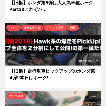
【旧栃】ホンダ第5弾は大人気車種ホーク
Part2!!これぞバ...
バイク
単車&暴走族
イベント情報
旧栃
2018/11/1
【旧栃】走行単車ピックアップのホンダ第
4弾!!本日はホーク!...
過去の連載