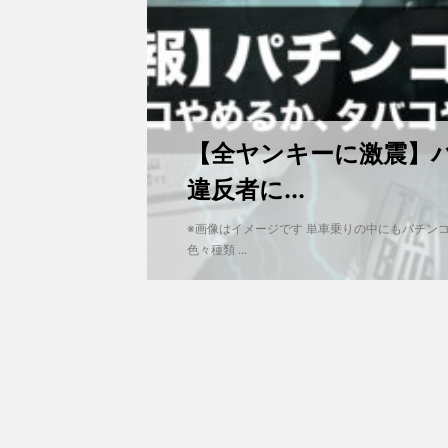
【全ヤンキーに激震】
違反者に...
※画像はイメージです 単車乗りの中にもパチン
色々種類 ...