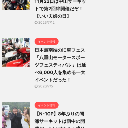
11月22日は中山サーキッ
トで第2回絆開催だぞ！
【いい夫婦の日】
2026/7/12
イベント情報
日本最南端の旧車フェス
『八重山モータースポー
ツフェスティバル 』は延
べ6,000人を集める一大
イベントだった！
2026/7/5
イベント情報
【N-1GP】8年ぶりの間
瀬サーキットは雨中の開