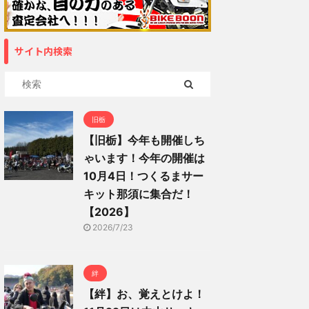
サイト内検索
旧栃
【旧栃】今年も開催しち
ゃいます！今年の開催は
10月4日！つくるまサー
キット那須に集合だ！
【2026】
2026/7/23
絆
【絆】お、覚えとけよ！