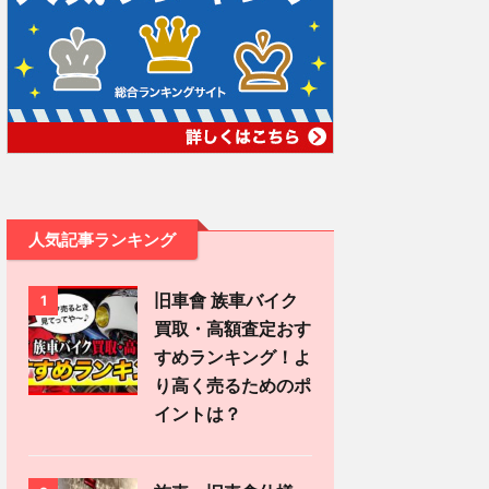
人気記事ランキング
旧車會 族車バイク
1
買取・高額査定おす
すめランキング！よ
り高く売るためのポ
イントは？