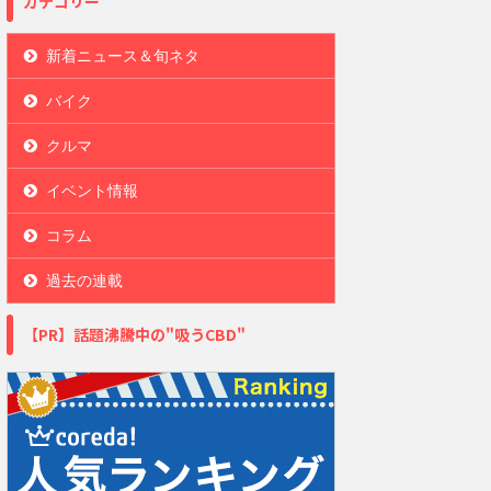
カテゴリー
新着ニュース＆旬ネタ
バイク
クルマ
イベント情報
コラム
過去の連載
【PR】話題沸騰中の"吸うCBD"