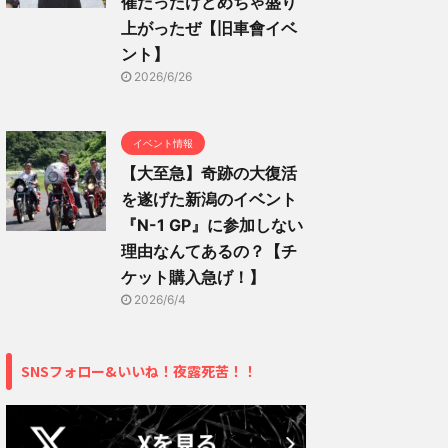
催だったけどめちゃ盛り
上がったぜ【旧車會イベ
ント】
2026/6/26
イベント情報
【大至急】奇跡の大復活
を遂げた新潟のイベント
『N-1 GP』に参加しない
理由なんてあるの？【チ
ケット購入急げ！】
2026/6/4
SNSフォロー&いいね！夜露死苦！！