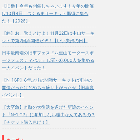
【旧栃】今年も開催しちゃいます！今年の開催
は10月4日！つくるまサーキット那須に集合
だ！【2026】
【絆】お、覚えとけよ！11月22日は中山サーキ
ットで第2回絆開催だぞ！【いい夫婦の日】
日本最南端の旧車フェス『八重山モータースポ
ーツフェスティバル 』は延べ6,000人を集める
一大イベントだった！
【N-1GP】8年ぶりの間瀬サーキットは雨中の
開催だったけどめちゃ盛り上がったぜ【旧車會
イベント】
【大至急】奇跡の大復活を遂げた新潟のイベン
ト『N-1 GP』に参加しない理由なんてあるの？
【チケット購入急げ！】