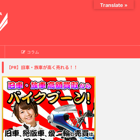
Translate »
コラム
【PR】旧車・族車が高く売れる！！