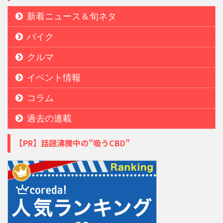
新着ニュース＆旬ネタ
バイク
クルマ
イベント情報
コラム
過去の連載
【PR】話題沸騰中の"吸うCBD"