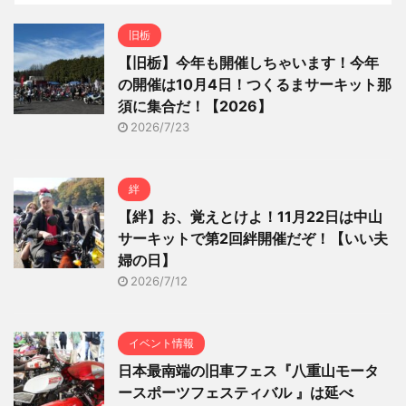
旧栃
【旧栃】今年も開催しちゃいます！今年
の開催は10月4日！つくるまサーキット那
須に集合だ！【2026】
2026/7/23
絆
【絆】お、覚えとけよ！11月22日は中山
サーキットで第2回絆開催だぞ！【いい夫
婦の日】
2026/7/12
イベント情報
日本最南端の旧車フェス『八重山モータ
ースポーツフェスティバル 』は延べ