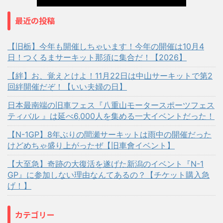
最近の投稿
【旧栃】今年も開催しちゃいます！今年の開催は10月4
日！つくるまサーキット那須に集合だ！【2026】
【絆】お、覚えとけよ！11月22日は中山サーキットで第2
回絆開催だぞ！【いい夫婦の日】
日本最南端の旧車フェス『八重山モータースポーツフェス
ティバル 』は延べ6,000人を集める一大イベントだった！
【N-1GP】8年ぶりの間瀬サーキットは雨中の開催だった
けどめちゃ盛り上がったぜ【旧車會イベント】
【大至急】奇跡の大復活を遂げた新潟のイベント『N-1
GP』に参加しない理由なんてあるの？【チケット購入急
げ！】
カテゴリー