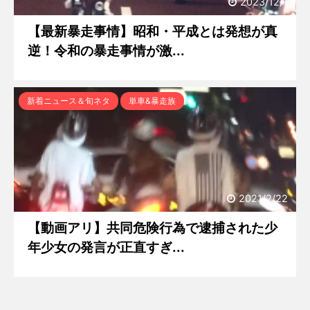
2023/12/1
【最新暴走事情】昭和・平成とは発想が真
逆！令和の暴走事情が激...
新着ニュース＆旬ネタ
単車&暴走族
2021/2/22
【動画アリ】共同危険行為で逮捕された少
年少女の発言が正直すぎ...