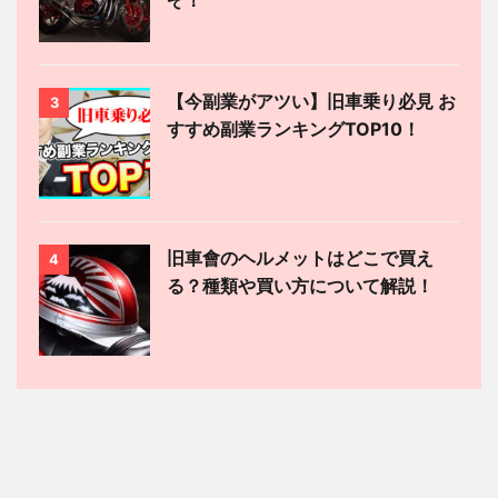
ぞ！
【今副業がアツい】旧車乗り必見 お
3
すすめ副業ランキングTOP10！
旧車會のヘルメットはどこで買え
4
る？種類や買い方について解説！