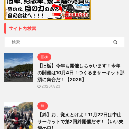
サイト内検索
旧栃
【旧栃】今年も開催しちゃいます！今年
の開催は10月4日！つくるまサーキット那
須に集合だ！【2026】
2026/7/23
絆
【絆】お、覚えとけよ！11月22日は中山
サーキットで第2回絆開催だぞ！【いい夫
婦の日】