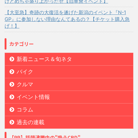
けどめちゃ盛り上がったぜ【旧車會イベント】
【大至急】奇跡の大復活を遂げた新潟のイベント『N-1
GP』に参加しない理由なんてあるの？【チケット購入急
げ！】
カテゴリー
新着ニュース＆旬ネタ
バイク
クルマ
イベント情報
コラム
過去の連載
【PR】話題沸騰中の"吸うCBD"