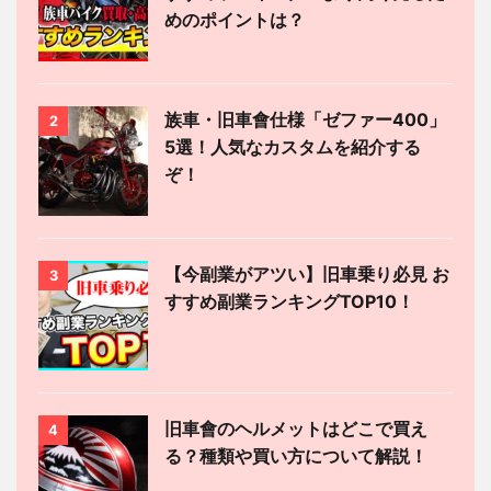
めのポイントは？
族車・旧車會仕様「ゼファー400」
2
5選！人気なカスタムを紹介する
ぞ！
【今副業がアツい】旧車乗り必見 お
3
すすめ副業ランキングTOP10！
旧車會のヘルメットはどこで買え
4
る？種類や買い方について解説！