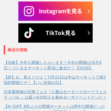
最近の投稿
【旧栃】今年も開催しちゃいます！今年の開催は10月4
日！つくるまサーキット那須に集合だ！【2026】
【絆】お、覚えとけよ！11月22日は中山サーキットで第2
回絆開催だぞ！【いい夫婦の日】
日本最南端の旧車フェス『八重山モータースポーツフェス
ティバル 』は延べ6,000人を集める一大イベントだった！
【N-1GP】8年ぶりの間瀬サーキットは雨中の開催だった