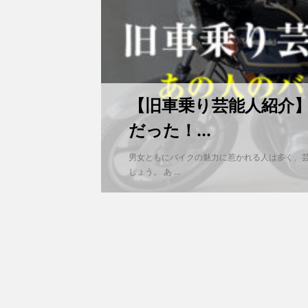
【旧車乗り芸能人紹介
だった！...
男女ともにバイクの魅力に惹かれる人は多く、
しょう。 あ ...