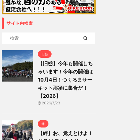
サイト内検索
旧栃
【旧栃】今年も開催しち
ゃいます！今年の開催は
10月4日！つくるまサー
キット那須に集合だ！
【2026】
2026/7/23
絆
【絆】お、覚えとけよ！