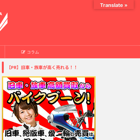
Translate »
コラム
【PR】旧車・族車が高く売れる！！