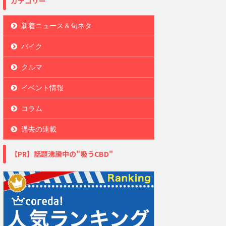
カテゴリー
新着ニュース＆旬ネタ
バイク
クルマ
イベント情報
コラム
過去の連載
【PR】話題沸騰中の"吸うCBD"