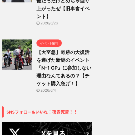
催だったけどめちゃ盛り
上がったぜ【旧車會イベ
ント】
2026/6/26
イベント情報
【大至急】奇跡の大復活
を遂げた新潟のイベント
『N-1 GP』に参加しない
理由なんてあるの？【チ
ケット購入急げ！】
2026/6/4
SNSフォロー&いいね！夜露死苦！！