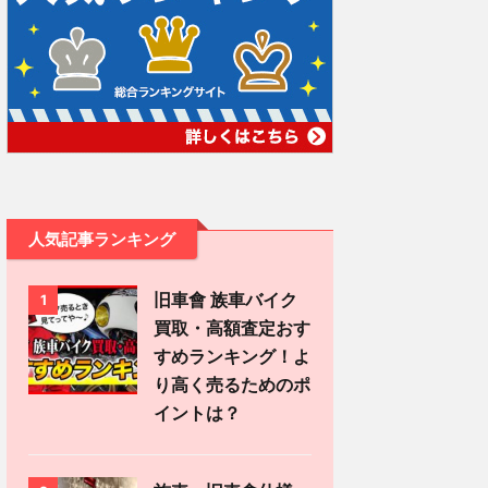
人気記事ランキング
旧車會 族車バイク
1
買取・高額査定おす
すめランキング！よ
り高く売るためのポ
イントは？