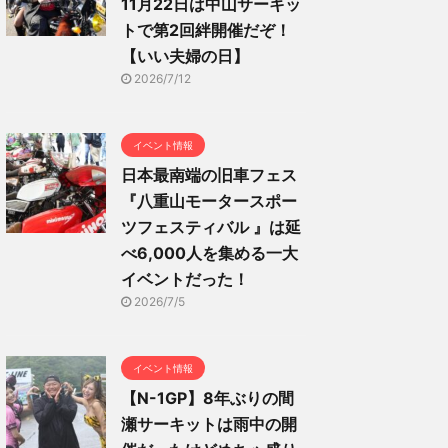
11月22日は中山サーキッ
トで第2回絆開催だぞ！
【いい夫婦の日】
2026/7/12
イベント情報
日本最南端の旧車フェス
『八重山モータースポー
ツフェスティバル 』は延
べ6,000人を集める一大
イベントだった！
2026/7/5
イベント情報
【N-1GP】8年ぶりの間
瀬サーキットは雨中の開