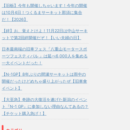
【旧栃】今年も開催しちゃいます！今年の開催
は10月4日！つくるまサーキット那須に集合
だ！【2026】
【絆】お、覚えとけよ！11月22日は中山サーキ
ットで第2回絆開催だぞ！【いい夫婦の日】
日本最南端の旧車フェス『八重山モータースポ
ーツフェスティバル 』は延べ6,000人を集める
一大イベントだった！
【N-1GP】8年ぶりの間瀬サーキットは雨中の
開催だったけどめちゃ盛り上がったぜ【旧車會
イベント】
【大至急】奇跡の大復活を遂げた新潟のイベン
ト『N-1 GP』に参加しない理由なんてあるの？
【チケット購入急げ！】