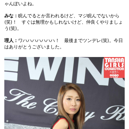
ゃんぽいよね。
みな：
睨んでるとか言われるけど、マジ睨んでないから
(笑)！ すぐは無理かもしれないけど、仲良くやりましょ
う(笑)。
理人：
ワハハハハハハハ！ 最後までツンデレ(笑)。今日
はありがとうございました。