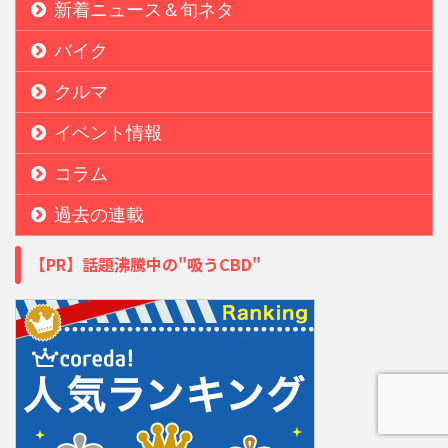
新着ニュース＆旬ネタ
バイク
クルマ
イベント情報
コラム
過去の連載
【PR】話題沸騰中の"吸うCBD"