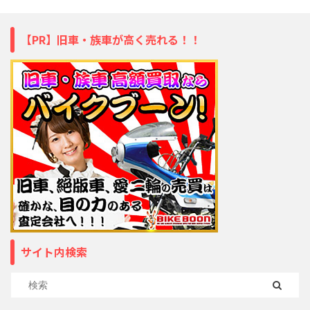
【PR】旧車・族車が高く売れる！！
サイト内検索