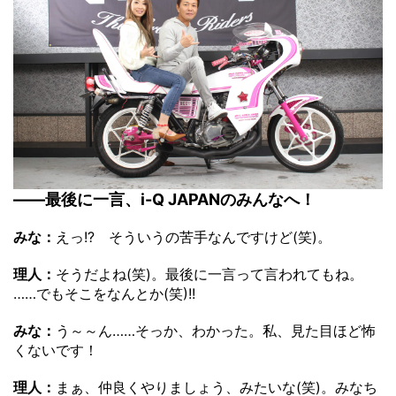
――最後に一言、i-Q JAPANのみんなへ！
みな：
えっ!? そういうの苦手なんですけど(笑)。
理人：
そうだよね(笑)。最後に一言って言われてもね。
……でもそこをなんとか(笑)!!
みな：
う～～ん……そっか、わかった。私、見た目ほど怖
くないです！
理人：
まぁ、仲良くやりましょう、みたいな(笑)。みなち