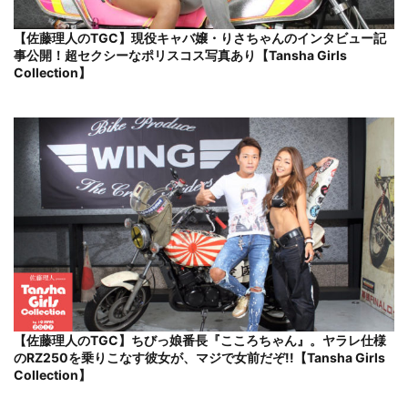
【佐藤理人のTGC】現役キャバ嬢・りさちゃんのインタビュー記
事公開！超セクシーなポリスコス写真あり【Tansha Girls
Collection】
【佐藤理人のTGC】ちびっ娘番長『こころちゃん』。ヤラレ仕様
のRZ250を乗りこなす彼女が、マジで女前だぞ!!【Tansha Girls
Collection】