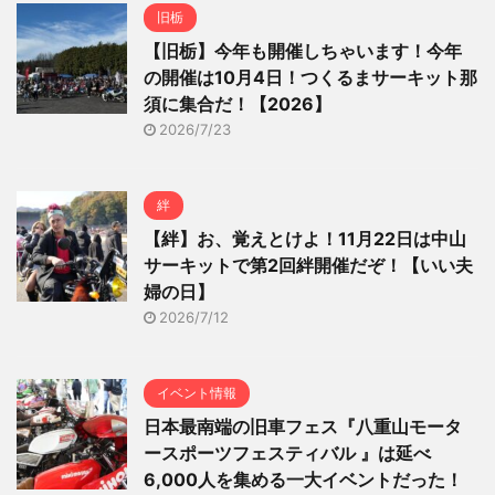
旧栃
【旧栃】今年も開催しちゃいます！今年
の開催は10月4日！つくるまサーキット那
須に集合だ！【2026】
2026/7/23
絆
【絆】お、覚えとけよ！11月22日は中山
サーキットで第2回絆開催だぞ！【いい夫
婦の日】
2026/7/12
イベント情報
日本最南端の旧車フェス『八重山モータ
ースポーツフェスティバル 』は延べ
6,000人を集める一大イベントだった！