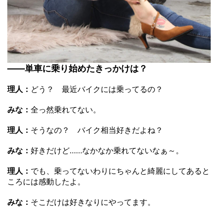
――単車に乗り始めたきっかけは？
理人：
どう？ 最近バイクには乗ってるの？
みな：
全っ然乗れてない。
理人：
そうなの？ バイク相当好きだよね？
みな：
好きだけど……なかなか乗れてないなぁ～。
理人：
でも、乗ってないわりにちゃんと綺麗にしてあると
ころには感動したよ。
みな：
そこだけは好きなりにやってます。