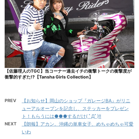
【佐藤理人のTGC】当コーナー過去イチの衝撃トークの衝撃度が
衝撃的すぎた!?【Tansha Girls Collection】
PREV
【お知らせ】岡山のショップ『ガレージBA』がリニ
ューアルオープンを記念し、ステッカーをプレゼン
ト！もらうには●●●するだけ( ﾟДﾟ)!!
NEXT
【朗報】アカン。沖縄の単車女子、めちゃめちゃ可愛
いわ