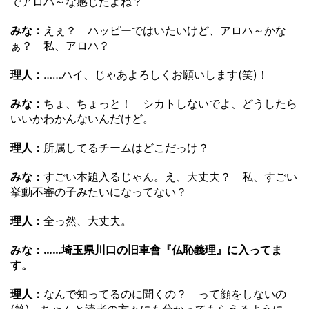
でアロハ～な感じだよね？
みな：
えぇ？ ハッピーではいたいけど、アロハ～かな
ぁ？ 私、アロハ？
理人：
……ハイ、じゃあよろしくお願いします(笑)！
みな：
ちょ、ちょっと！ シカトしないでよ、どうしたら
いいかわかんないんだけど。
理人：
所属してるチームはどこだっけ？
みな：
すごい本題入るじゃん。え、大丈夫？ 私、すごい
挙動不審の子みたいになってない？
理人：
全っ然、大丈夫。
みな：……埼玉県川口の旧車會『仏恥義理』に入ってま
す。
理人：
なんで知ってるのに聞くの？ って顔をしないの
(笑)。ちゃんと読者の方々にも分かってもらえるように、