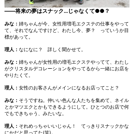
――将来の夢はスナック…じゃなくて●●？
みな：
姉ちゃんが今、女性用増毛エクステの仕事をやって
て、それでなんですけど、わたし今、夢？ っていうか目
標があって。
理人：
なになに？ 詳しく聞かせて。
みな：
姉ちゃんが女性用の増毛エクステやってて、わたし
がクリスタルデコレーションをやってるから一緒にお店を
やりたくて。
理人：
女性のお客さんがメインになるお店ってこと？
みな：
そうですね。仲いい色んな人たちを集めて、ネイル
とかマツエクとかもできるようにして。ひとつのお店で何
でもできちゃう、みたいな。
理人：
それめっちゃいいじゃん！ てっきりスナックかな
にかだと思ってた(笑)。