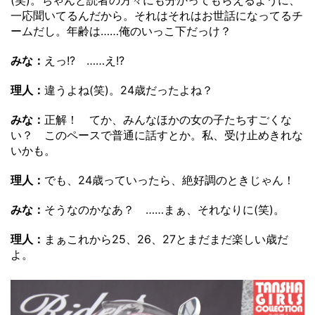
一応聞いてるんだから。それはそれはお世話になってるチ
ームだし。年齢は……俺のいっこ下だっけ？
みな：
えっ!? ……え!?
理人：
違うよね(笑)。24歳だったよね？
みな：
正解！ てか、みんなほかの女の子たちすごくな
い？ このペースで普通に話すとか。私、受け止めきれな
いかも。
理人：
でも、24歳っていったら、絶好調のときじゃん！
みな：
そうなのかなあ？ ……まぁ、それなりに(笑)。
理人：
まぁこれから25、26、27とまだまだ楽しい歳だ
よ。