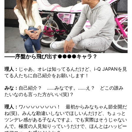
――序盤から飛び出す●●●●キャラ？
理人：
じゃあ、オレは知ってるんだけど、i-Q JAPANを見
てる人たちに自己紹介をお願いします！
みな：
自己紹介？ ……みなです。……え？ どこの誰み
たいなのも言った方がいい(笑)？
理人：
ワハハハハハハハ！ 最初からみなちゃん節全開だ
ね(笑)。みんな勘違いしないでほしいんだけど、ちょっと
ツンデレ感がある子なんですよ。でも実際はそうじゃない
んで。極度の人見知りっていうだけで、ほんとはハッピー