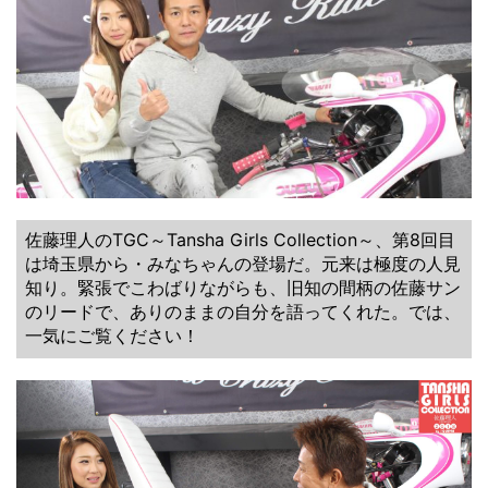
佐藤理人のTGC～Tansha Girls Collection～、第8回目
は埼玉県から・みなちゃんの登場だ。元来は極度の人見
知り。緊張でこわばりながらも、旧知の間柄の佐藤サン
のリードで、ありのままの自分を語ってくれた。では、
一気にご覧ください！