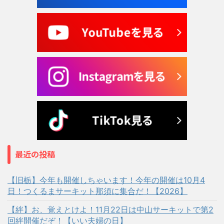
最近の投稿
【旧栃】今年も開催しちゃいます！今年の開催は10月4
日！つくるまサーキット那須に集合だ！【2026】
【絆】お、覚えとけよ！11月22日は中山サーキットで第2
回絆開催だぞ！【いい夫婦の日】