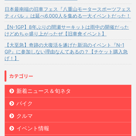
日本最南端の旧車フェス『八重山モータースポーツフェス
ティバル 』は延べ6,000人を集める一大イベントだった！
【N-1GP】8年ぶりの間瀬サーキットは雨中の開催だった
けどめちゃ盛り上がったぜ【旧車會イベント】
【大至急】奇跡の大復活を遂げた新潟のイベント『N-1
GP』に参加しない理由なんてあるの？【チケット購入急
げ！】
カテゴリー
新着ニュース＆旬ネタ
バイク
クルマ
イベント情報