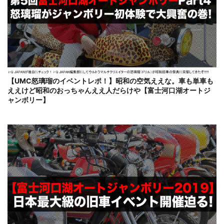
【UMC怒璃瑠のイベントレポ！】昭和の空気ええな。車も単車も
ええけど昭和のおっちゃんええ人だらけや【富士河口湖オートジ
ャンボリー】