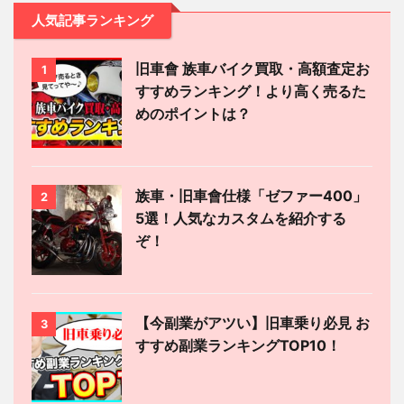
人気記事ランキング
旧車會 族車バイク買取・高額査定お
1
すすめランキング！より高く売るた
めのポイントは？
族車・旧車會仕様「ゼファー400」
2
5選！人気なカスタムを紹介する
ぞ！
【今副業がアツい】旧車乗り必見 お
3
すすめ副業ランキングTOP10！