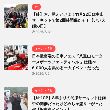
絆
【絆】お、覚えとけよ！11月22日は中山
サーキットで第2回絆開催だぞ！【いい夫
婦の日】
2026/7/12
イベント情報
日本最南端の旧車フェス『八重山モータ
ースポーツフェスティバル 』は延べ
6,000人を集める一大イベントだった！
2026/7/5
イベント情報
【N-1GP】8年ぶりの間瀬サーキットは雨
中の開催だったけどめちゃ盛り上がった
ぜ【旧車會イベント】