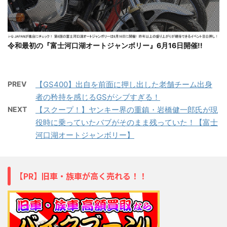
令和最初の『富士河口湖オートジャンボリー』6月16日開催!!
PREV
【GS400】出自を前面に押し出した老舗チーム出身
者の矜持を感じるGSがシブすぎる！
NEXT
【スクープ！】ヤンキー界の重鎮・岩橋健一郎氏が現
役時に乗っていたバブがそのまま残っていた！【富士
河口湖オートジャンボリー】
【PR】旧車・族車が高く売れる！！