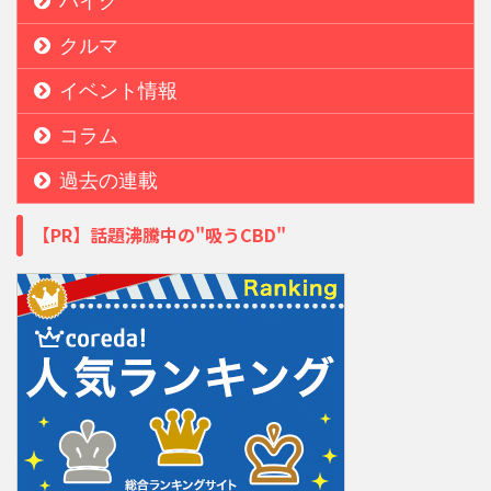
バイク
クルマ
イベント情報
コラム
過去の連載
【PR】話題沸騰中の"吸うCBD"