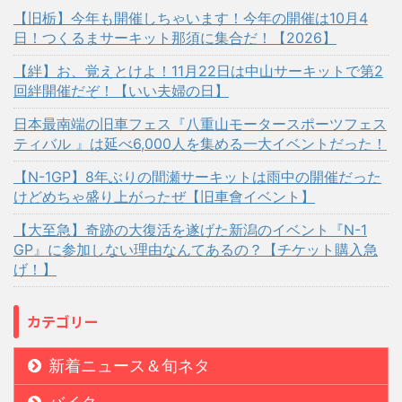
【旧栃】今年も開催しちゃいます！今年の開催は10月4
日！つくるまサーキット那須に集合だ！【2026】
【絆】お、覚えとけよ！11月22日は中山サーキットで第2
回絆開催だぞ！【いい夫婦の日】
日本最南端の旧車フェス『八重山モータースポーツフェス
ティバル 』は延べ6,000人を集める一大イベントだった！
【N-1GP】8年ぶりの間瀬サーキットは雨中の開催だった
けどめちゃ盛り上がったぜ【旧車會イベント】
【大至急】奇跡の大復活を遂げた新潟のイベント『N-1
GP』に参加しない理由なんてあるの？【チケット購入急
げ！】
カテゴリー
新着ニュース＆旬ネタ