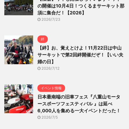
の開催は10月4日！つくるまサーキット那
須に集合だ！【2026】
2026/7/23
絆
【絆】お、覚えとけよ！11月22日は中山
サーキットで第2回絆開催だぞ！【いい夫
婦の日】
2026/7/12
イベント情報
日本最南端の旧車フェス『八重山モータ
ースポーツフェスティバル 』は延べ
6,000人を集める一大イベントだった！
2026/7/5