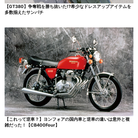
【GT380】争奪戦を勝ち抜いた!?希少なドレスアップアイテムを
多数揃えたサンパチ
【これって逆車？】ヨンフォアの国内車と逆車の違いは意外と複
雑だった！【CB400Four】