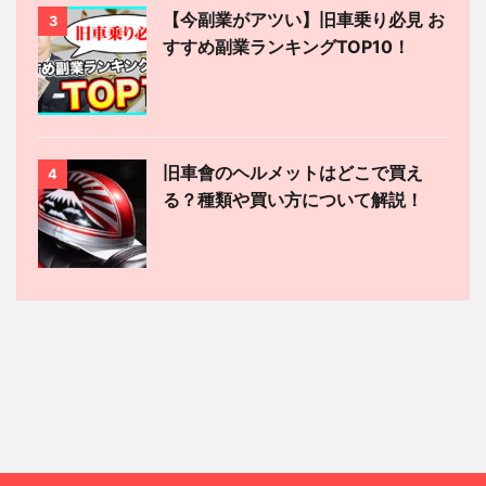
【今副業がアツい】旧車乗り必見 お
3
すすめ副業ランキングTOP10！
旧車會のヘルメットはどこで買え
4
る？種類や買い方について解説！