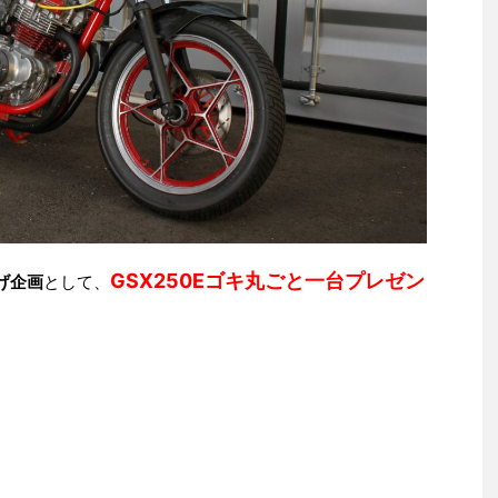
GSX250Eゴキ丸ごと一台プレゼン
げ企画
として、