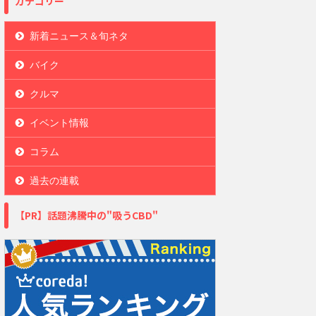
カテゴリー
新着ニュース＆旬ネタ
バイク
クルマ
イベント情報
コラム
過去の連載
【PR】話題沸騰中の"吸うCBD"