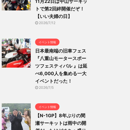
11月22日は中山サーキッ
トで第2回絆開催だぞ！
【いい夫婦の日】
2026/7/12
イベント情報
日本最南端の旧車フェス
『八重山モータースポー
ツフェスティバル 』は延
べ6,000人を集める一大
イベントだった！
2026/7/5
イベント情報
【N-1GP】8年ぶりの間
瀬サーキットは雨中の開