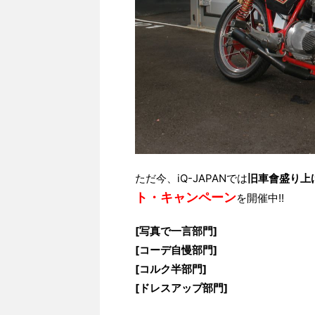
ただ今、iQ-JAPANでは
旧車會盛り上
ト・キャンペーン
を開催中!!
[写真で一言部門]
[コーデ自慢部門]
[コルク半部門]
[ドレスアップ部門]