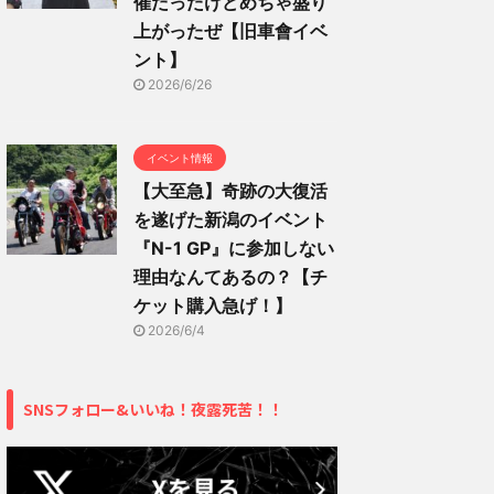
催だったけどめちゃ盛り
上がったぜ【旧車會イベ
ント】
2026/6/26
イベント情報
【大至急】奇跡の大復活
を遂げた新潟のイベント
『N-1 GP』に参加しない
理由なんてあるの？【チ
ケット購入急げ！】
2026/6/4
SNSフォロー&いいね！夜露死苦！！