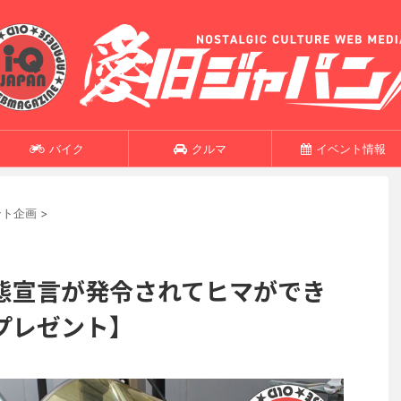
バイク
クルマ
イベント情報
ント企画
>
態宣言が発令されてヒマができ
プレゼント】