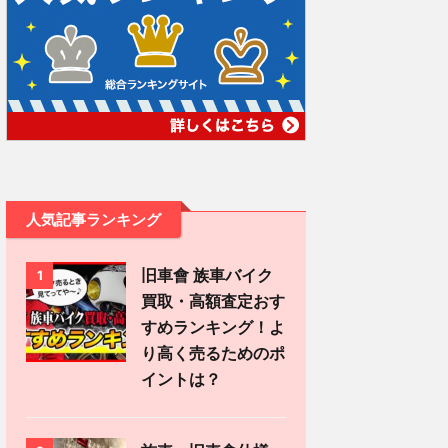
人気記事ランキング
旧車會 族車バイク
1
買取・高額査定おす
すめランキング！よ
り高く売るためのポ
イントは？