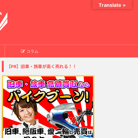
Translate »
コラム
【PR】旧車・族車が高く売れる！！