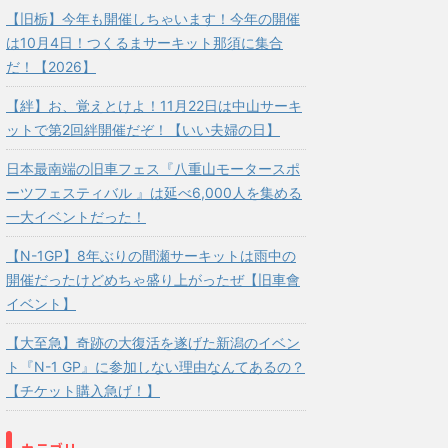
【旧栃】今年も開催しちゃいます！今年の開催
は10月4日！つくるまサーキット那須に集合
だ！【2026】
【絆】お、覚えとけよ！11月22日は中山サーキ
ットで第2回絆開催だぞ！【いい夫婦の日】
日本最南端の旧車フェス『八重山モータースポ
ーツフェスティバル 』は延べ6,000人を集める
一大イベントだった！
【N-1GP】8年ぶりの間瀬サーキットは雨中の
開催だったけどめちゃ盛り上がったぜ【旧車會
イベント】
【大至急】奇跡の大復活を遂げた新潟のイベン
ト『N-1 GP』に参加しない理由なんてあるの？
【チケット購入急げ！】