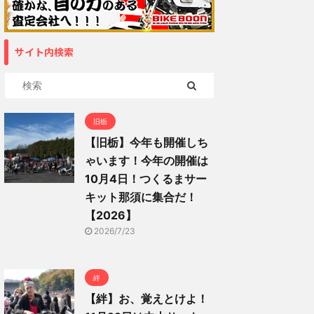
サイト内検索
旧栃
【旧栃】今年も開催しち
ゃいます！今年の開催は
10月4日！つくるまサー
キット那須に集合だ！
【2026】
2026/7/23
絆
【絆】お、覚えとけよ！