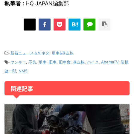
執筆者：
i-Q JAPAN編集部
-
新着ニュース＆旬ネタ
,
単車&暴走族
-
ヤンキー
,
不良
,
単車
,
旧車
,
旧車會
,
暴走族
,
バイク
,
AbemaTV
,
岩橋
健一郎
,
NM5
関連記事