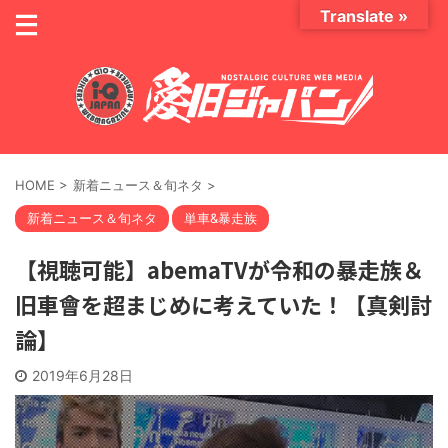
Translate »
HOME
>
新着ニュース＆旬ネタ
>
新着ニュース＆旬ネタ
単車&暴走族
【視聴可能】abemaTVが令和の暴走族＆
旧車會を超まじめに考えていた！【真剣討
論】
2019年6月28日