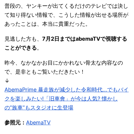
普段の、ヤンキーが出てくるだけのテレビでは決し
て知り得ない情報で、こうした情報が出せる場所が
あったことは、本当に貴重だった。
見逃した方も、
7月2日まではabemaTVで視聴する
ことができる
。
昨今、なかなかお目にかかれない骨太な内容なの
で、是非ともご覧いただきたい！
↓
AbemaPrime 暴走族が減少した令和時代...でもバイ
クを楽しみたい!「旧車會」が今は人気? 懐かし
の”族車”もスタジオに生登場
参照元：
AbemaTV