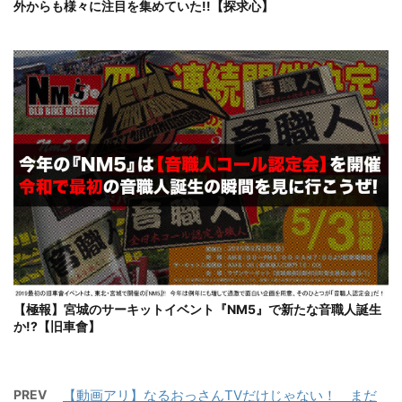
外からも様々に注目を集めていた!!【探求心】
【極報】宮城のサーキットイベント『NM5』で新たな音職人誕生
か!?【旧車會】
PREV
【動画アリ】なるおっさんTVだけじゃない！ まだ