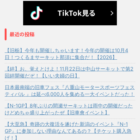
最近の投稿
【旧栃】今年も開催しちゃいます！今年の開催は10月4
日！つくるまサーキット那須に集合だ！【2026】
【絆】お、覚えとけよ！11月22日は中山サーキットで第2
回絆開催だぞ！【いい夫婦の日】
日本最南端の旧車フェス『八重山モータースポーツフェス
ティバル 』は延べ6,000人を集める一大イベントだった！
【N-1GP】8年ぶりの間瀬サーキットは雨中の開催だった
けどめちゃ盛り上がったぜ【旧車會イベント】
【大至急】奇跡の大復活を遂げた新潟のイベント『N-1
GP』に参加しない理由なんてあるの？【チケット購入急
げ！】