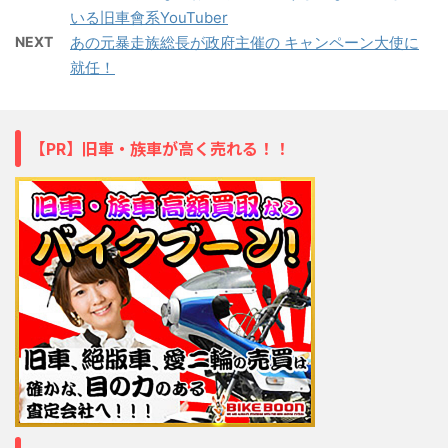
いる旧車會系YouTuber
NEXT
あの元暴走族総長が政府主催の キャンペーン大使に
就任！
【PR】旧車・族車が高く売れる！！