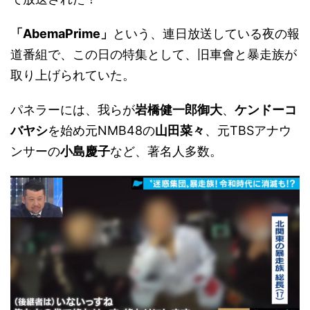
「AbemaPrime」
という、連日放送している夜の報
道番組で、この日の特集として、旧車會と暴走族が
取り上げられていた。
パネラーには、我らが
岩橋健一郎御大
、
ケンドーコ
バヤシ
を始め元NMB48の
山田菜々
、元TBSアナウ
ンサーの
小島慶子
など、著名人多数。