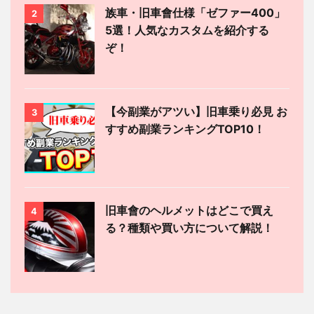
族車・旧車會仕様「ゼファー400」
2
5選！人気なカスタムを紹介する
ぞ！
【今副業がアツい】旧車乗り必見 お
3
すすめ副業ランキングTOP10！
旧車會のヘルメットはどこで買え
4
る？種類や買い方について解説！