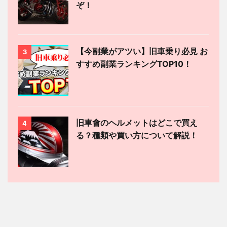
ぞ！
【今副業がアツい】旧車乗り必見 お
3
すすめ副業ランキングTOP10！
旧車會のヘルメットはどこで買え
4
る？種類や買い方について解説！