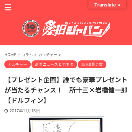
Translate »
HOME
>
コラム
>
カルチャー
>
カルチャー
新着ニュース＆旬ネタ
単車&暴走族
【プレゼント企画】誰でも豪華プレゼント
が当たるチャンス！｜所十三×岩橋健一郎
【ドルフィン】
2017年11月15日