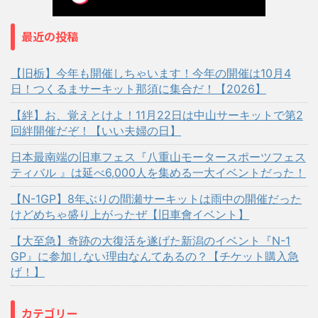
最近の投稿
【旧栃】今年も開催しちゃいます！今年の開催は10月4
日！つくるまサーキット那須に集合だ！【2026】
【絆】お、覚えとけよ！11月22日は中山サーキットで第2
回絆開催だぞ！【いい夫婦の日】
日本最南端の旧車フェス『八重山モータースポーツフェス
ティバル 』は延べ6,000人を集める一大イベントだった！
【N-1GP】8年ぶりの間瀬サーキットは雨中の開催だった
けどめちゃ盛り上がったぜ【旧車會イベント】
【大至急】奇跡の大復活を遂げた新潟のイベント『N-1
GP』に参加しない理由なんてあるの？【チケット購入急
げ！】
カテゴリー