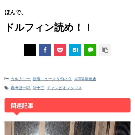
ほんで、
ドルフィン読め！！
-
カルチャー
,
新着ニュース＆旬ネタ
,
単車&暴走族
-
岩橋健一郎
,
所十三
,
チャンピオンクロス
関連記事