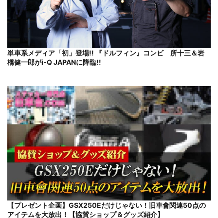
単車系メディア「初」登場!! 『ドルフィン』コンビ 所十三＆岩
橋健一郎がi-Q JAPANに降臨!!
【プレゼント企画】GSX250Eだけじゃない！旧車會関連50点の
アイテムを大放出！【協賛ショップ＆グッズ紹介】