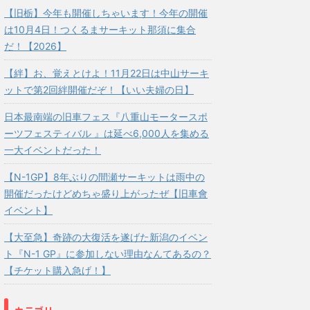
【旧栃】今年も開催しちゃいます！今年の開催
は10月4日！つくるまサーキット那須に集合
だ！【2026】
【絆】お、覚えとけよ！11月22日は中山サーキ
ットで第2回絆開催だぞ！【いい夫婦の日】
日本最南端の旧車フェス『八重山モータースポ
ーツフェスティバル 』は延べ6,000人を集める
一大イベントだった！
【N-1GP】8年ぶりの間瀬サーキットは雨中の
開催だったけどめちゃ盛り上がったぜ【旧車會
イベント】
【大至急】奇跡の大復活を遂げた新潟のイベン
ト『N-1 GP』に参加しない理由なんてあるの？
【チケット購入急げ！】