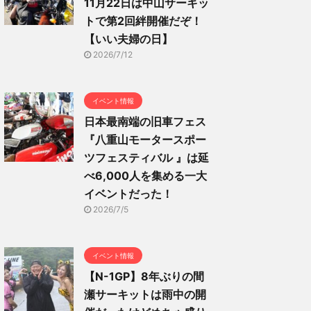
11月22日は中山サーキッ
トで第2回絆開催だぞ！
【いい夫婦の日】
2026/7/12
イベント情報
日本最南端の旧車フェス
『八重山モータースポー
ツフェスティバル 』は延
べ6,000人を集める一大
イベントだった！
2026/7/5
イベント情報
【N-1GP】8年ぶりの間
瀬サーキットは雨中の開