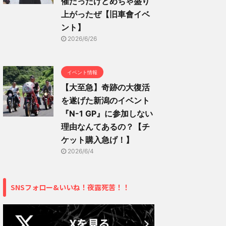
催だったけどめちゃ盛り
上がったぜ【旧車會イベ
ント】
2026/6/26
イベント情報
【大至急】奇跡の大復活
を遂げた新潟のイベント
『N-1 GP』に参加しない
理由なんてあるの？【チ
ケット購入急げ！】
2026/6/4
SNSフォロー&いいね！夜露死苦！！