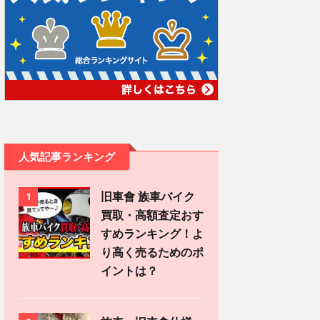
人気記事ランキング
旧車會 族車バイク
1
買取・高額査定おす
すめランキング！よ
り高く売るためのポ
イントは？