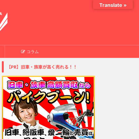
Translate »
コラム
【PR】旧車・族車が高く売れる！！