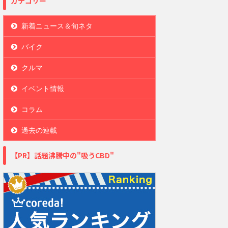
カテゴリー
新着ニュース＆旬ネタ
バイク
クルマ
イベント情報
コラム
過去の連載
【PR】話題沸騰中の"吸うCBD"