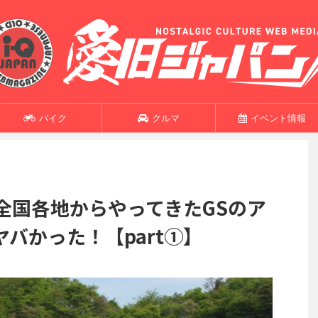
バイク
クルマ
イベント情報
全国各地からやってきたGSのア
バかった！【part①】