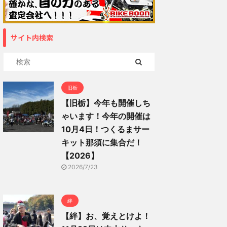
サイト内検索
旧栃
【旧栃】今年も開催しち
ゃいます！今年の開催は
10月4日！つくるまサー
キット那須に集合だ！
【2026】
2026/7/23
絆
【絆】お、覚えとけよ！