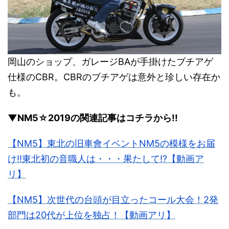
岡山のショップ、ガレージBAが手掛けたブチアゲ
仕様のCBR。CBRのブチアゲは意外と珍しい存在か
も。
▼NM5☆2019の関連記事はコチラから!!
【NM5】東北の旧車會イベントNM5の模様をお届
け!!東北初の音職人は・・・果たして!?【動画ア
リ】
【NM5】次世代の台頭が目立ったコール大会！2発
部門は20代が上位を独占！【動画アリ】