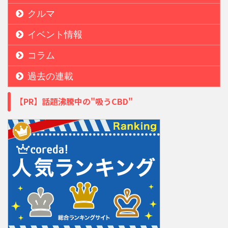
クルマ
イベント情報
コラム
過去の連載
【PR】話題沸騰中の"吸うCBD"