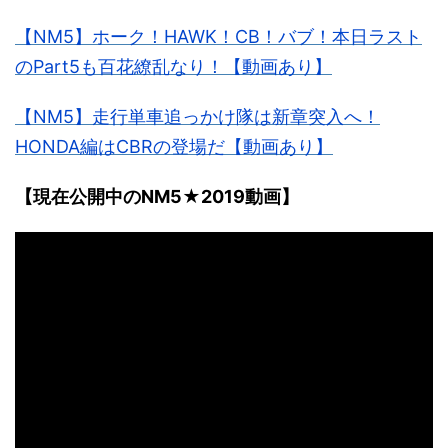
【NM5】ホーク！HAWK！CB！バブ！本日ラスト
のPart5も百花繚乱なり！【動画あり】
【NM5】走行単車追っかけ隊は新章突入へ！
HONDA編はCBRの登場だ【動画あり】
【現在公開中のNM5★2019動画】