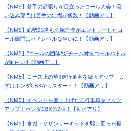
【NM5】若手の頑張りが目立ったコール大会！吸
い込み部門は若手の出場が多数！【動画アリ】
【NM5】総勢23名もの腕自慢がエントリーしたコ
ール部門はハイレベルな争いに！【動画アリ】
【NM5】“コールの団体戦”チーム対抗コールバトル
が面白い!!【動画アリ】
【NM5】コース上の華!!走行単車を続々アップ、ま
ずはホンダCBXからスタート！【動画アリ】
【NM5】イベントを盛り上げた走行単車をピック
アップ！ホンダCBX第2弾！【動画アリ】
【NM5】宮城・サザンサーキットを駆け回った極