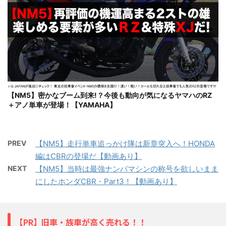
【NM5】密かなブーム到来!？今後も動向が気になるヤマハのRZ
＋アノ単車が登場！【YAMAHA】
PREV
【NM5】走行単車追っかけ隊は新章突入へ！HONDA
編はCBRの登場だ【動画あり】
NEXT
【NM5】当時は最強ナンパマシンの称号を欲しいまま
にしたホンダCBR・Part3！【動画あり】
【PR】旧車・族車が高く売れる！！