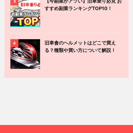
【今副業がアツい】旧車乗り必見 お
3
すすめ副業ランキングTOP10！
旧車會のヘルメットはどこで買え
4
る？種類や買い方について解説！