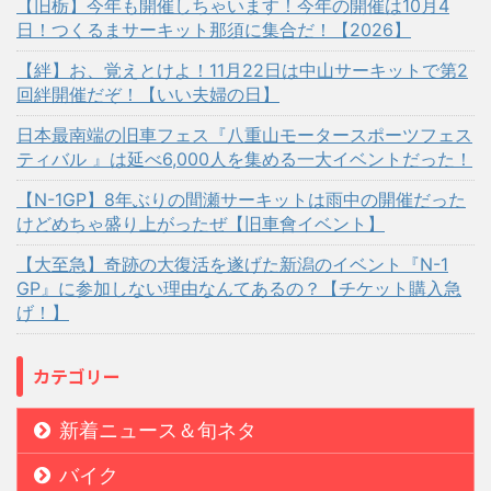
【旧栃】今年も開催しちゃいます！今年の開催は10月4
日！つくるまサーキット那須に集合だ！【2026】
【絆】お、覚えとけよ！11月22日は中山サーキットで第2
回絆開催だぞ！【いい夫婦の日】
日本最南端の旧車フェス『八重山モータースポーツフェス
ティバル 』は延べ6,000人を集める一大イベントだった！
【N-1GP】8年ぶりの間瀬サーキットは雨中の開催だった
けどめちゃ盛り上がったぜ【旧車會イベント】
【大至急】奇跡の大復活を遂げた新潟のイベント『N-1
GP』に参加しない理由なんてあるの？【チケット購入急
げ！】
カテゴリー
新着ニュース＆旬ネタ
バイク