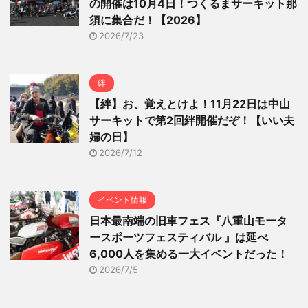
の開催は10月4日！つくるまサーキット那
須に集合だ！【2026】
2026/7/23
絆
【絆】お、覚えとけよ！11月22日は中山
サーキットで第2回絆開催だぞ！【いい夫
婦の日】
2026/7/12
イベント情報
日本最南端の旧車フェス『八重山モータ
ースポーツフェスティバル 』は延べ
6,000人を集める一大イベントだった！
2026/7/5