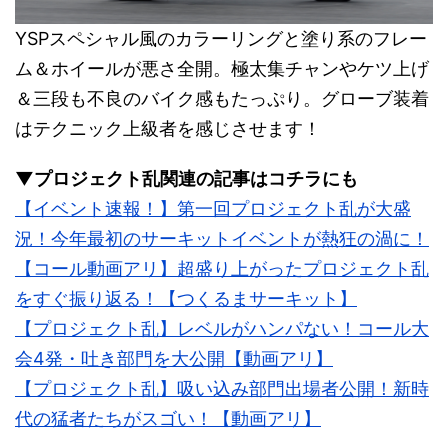
YSPスペシャル風のカラーリングと塗り系のフレー
ム＆ホイールが悪さ全開。極太集チャンやケツ上げ
＆三段も不良のバイク感もたっぷり。グローブ装着
はテクニック上級者を感じさせます！
▼プロジェクト乱関連の記事はコチラにも
【イベント速報！】第一回プロジェクト乱が大盛
況！今年最初のサーキットイベントが熱狂の渦に！
【コール動画アリ】超盛り上がったプロジェクト乱
をすぐ振り返る！【つくるまサーキット】
【プロジェクト乱】レベルがハンパない！コール大
会4発・吐き部門を大公開【動画アリ】
【プロジェクト乱】吸い込み部門出場者公開！新時
代の猛者たちがスゴい！【動画アリ】