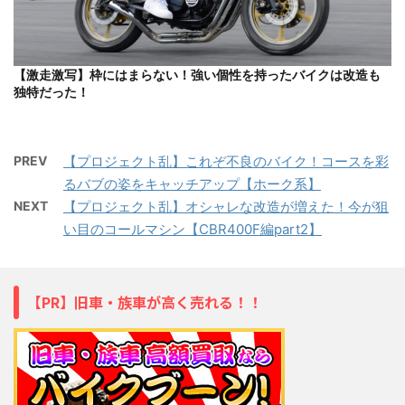
【激走激写】枠にはまらない！強い個性を持ったバイクは改造も
独特だった！
PREV
【プロジェクト乱】これぞ不良のバイク！コースを彩
るバブの姿をキャッチアップ【ホーク系】
NEXT
【プロジェクト乱】オシャレな改造が増えた！今が狙
い目のコールマシン【CBR400F編part2】
【PR】旧車・族車が高く売れる！！