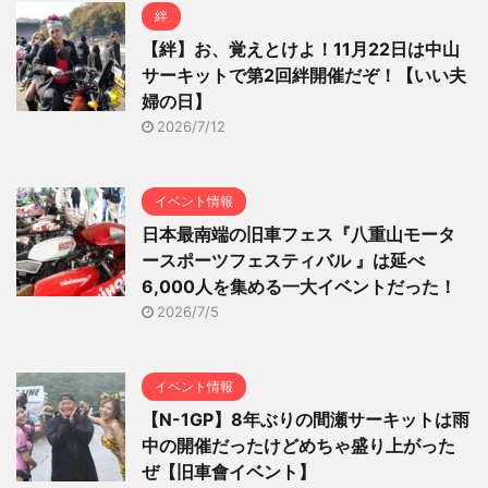
絆
【絆】お、覚えとけよ！11月22日は中山
サーキットで第2回絆開催だぞ！【いい夫
婦の日】
2026/7/12
イベント情報
日本最南端の旧車フェス『八重山モータ
ースポーツフェスティバル 』は延べ
6,000人を集める一大イベントだった！
2026/7/5
イベント情報
【N-1GP】8年ぶりの間瀬サーキットは雨
中の開催だったけどめちゃ盛り上がった
ぜ【旧車會イベント】