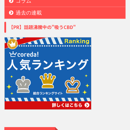
コラム
過去の連載
【PR】話題沸騰中の"吸うCBD"