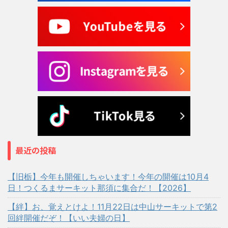
最近の投稿
【旧栃】今年も開催しちゃいます！今年の開催は10月4
日！つくるまサーキット那須に集合だ！【2026】
【絆】お、覚えとけよ！11月22日は中山サーキットで第2
回絆開催だぞ！【いい夫婦の日】