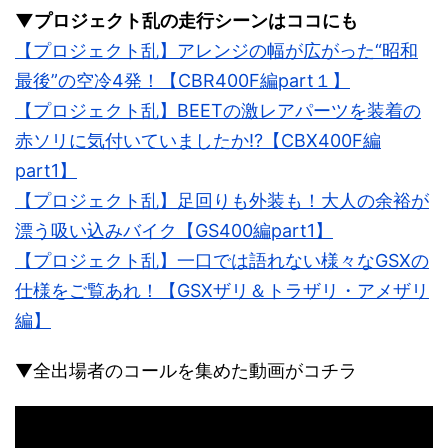
▼プロジェクト乱の走行シーンはココにも
【プロジェクト乱】アレンジの幅が広がった“昭和
最後”の空冷4発！【CBR400F編part１】
【プロジェクト乱】BEETの激レアパーツを装着の
赤ソリに気付いていましたか!?【CBX400F編
part1】
【プロジェクト乱】足回りも外装も！大人の余裕が
漂う吸い込みバイク【GS400編part1】
【プロジェクト乱】一口では語れない様々なGSXの
仕様をご覧あれ！【GSXザリ＆トラザリ・アメザリ
編】
▼全出場者のコールを集めた動画がコチラ