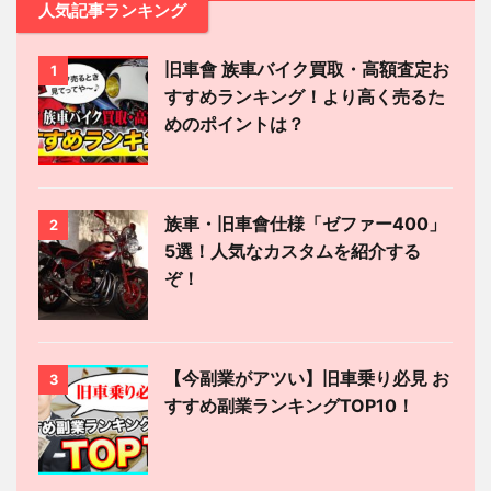
人気記事ランキング
旧車會 族車バイク買取・高額査定お
1
すすめランキング！より高く売るた
めのポイントは？
族車・旧車會仕様「ゼファー400」
2
5選！人気なカスタムを紹介する
ぞ！
【今副業がアツい】旧車乗り必見 お
3
すすめ副業ランキングTOP10！