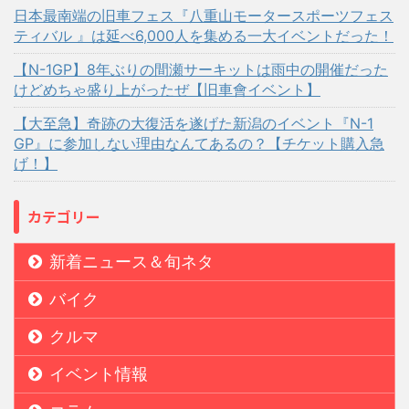
日本最南端の旧車フェス『八重山モータースポーツフェス
ティバル 』は延べ6,000人を集める一大イベントだった！
【N-1GP】8年ぶりの間瀬サーキットは雨中の開催だった
けどめちゃ盛り上がったぜ【旧車會イベント】
【大至急】奇跡の大復活を遂げた新潟のイベント『N-1
GP』に参加しない理由なんてあるの？【チケット購入急
げ！】
カテゴリー
新着ニュース＆旬ネタ
バイク
クルマ
イベント情報