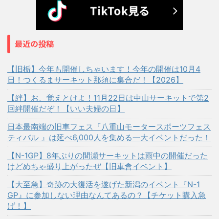
最近の投稿
【旧栃】今年も開催しちゃいます！今年の開催は10月4
日！つくるまサーキット那須に集合だ！【2026】
【絆】お、覚えとけよ！11月22日は中山サーキットで第2
回絆開催だぞ！【いい夫婦の日】
日本最南端の旧車フェス『八重山モータースポーツフェス
ティバル 』は延べ6,000人を集める一大イベントだった！
【N-1GP】8年ぶりの間瀬サーキットは雨中の開催だった
けどめちゃ盛り上がったぜ【旧車會イベント】
【大至急】奇跡の大復活を遂げた新潟のイベント『N-1
GP』に参加しない理由なんてあるの？【チケット購入急
げ！】