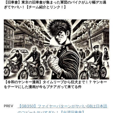
【旧車會】東京の旧車會が集まった軍団のバイクがふり幅デカ過
ぎてヤバい！【チーム紹介とリンク！】
【令和のヤンキー漫画】タイムリープから狂犬まで！？ ヤンキー
をテーマにした漫画が今もブチアガって来てる件
PREV
【GB350】ファイヤーパターンがヤバいGBは日本語
のコピーもヤバすぎた！【台湾旧車會】