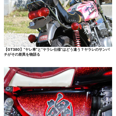
【GT380】“ヤレ車”と“ヤラレ仕様”はどう違う？ヤラレのサンパ
チがその差異を物語る