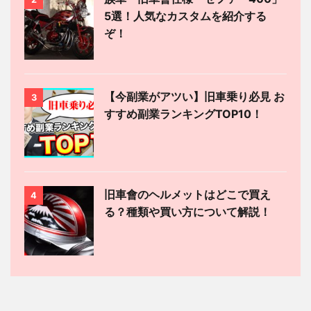
5選！人気なカスタムを紹介する
ぞ！
【今副業がアツい】旧車乗り必見 お
3
すすめ副業ランキングTOP10！
旧車會のヘルメットはどこで買え
4
る？種類や買い方について解説！