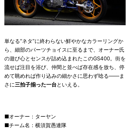
単なる“ネタ”に終わらない鮮やかなカラーリングか
ら、細部のパーツチョイスに至るまで、オーナー氏
の遊び心とセンスが詰め込まれたこのGS400。街を
流せば注目を浴び、仲間と並べば存在感を放ち、停
めて眺めれば作り込みの細かさに思わず唸る――ま
さに
三拍子揃った一台
といえる。
■オーナー：ターヤン
■チーム名：横須賀愚連隊