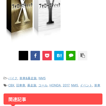
-
バイク
,
単車&暴走族
,
NM5
-
CBX
,
旧車會
,
暴走族
,
コール
,
HONDA
,
2017
,
NM5
,
イベント
,
単車
関連記事