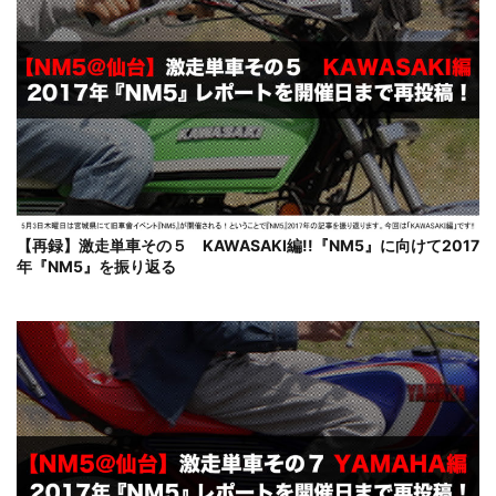
【再録】激走単車その５ KAWASAKI編!!『NM5』に向けて2017
年『NM5』を振り返る