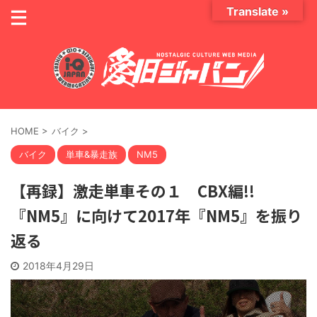
Translate »
HOME
>
バイク
>
バイク
単車&暴走族
NM5
【再録】激走単車その１ CBX編!!
『NM5』に向けて2017年『NM5』を振り
返る
2018年4月29日