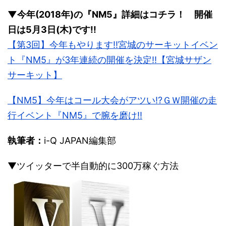
▼今年(2018年)の『NM5』詳細はコチラ！ 開催
日は5月3日(木)です!!
【第3回】今年もやります!!宮城のサーキットイベン
ト『NM5』が3年連続の開催を決定!!【宮城サザン
サーキット】
【NM5】今年はコール大会がアツい!?ＧＷ開催の走
行イベント『NM5』で腕を磨け!!
執筆者：
i-Q JAPAN編集部
▼ツイッターで半自動的に300万稼ぐ方法