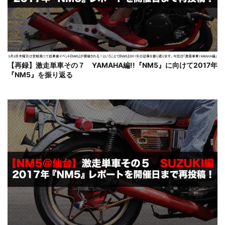
【再録】激走単車その７ YAMAHA編!!『NM5』に向けて2017年
『NM5』を振り返る