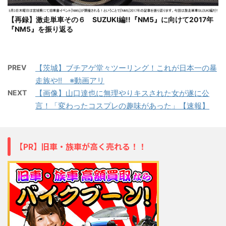
【再録】激走単車その６ SUZUKI編!!『NM5』に向けて2017年
『NM5』を振り返る
PREV
【茨城】ブチアゲ堂々ツーリング！これが日本一の暴
走族や!! ※動画アリ
NEXT
【画像】山口達也に無理やりキスされた女が遂に公
言！「変わったコスプレの趣味があった」【速報】
【PR】旧車・族車が高く売れる！！