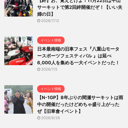
【絆】お、覚えとけよ！11月22日は中山
サーキットで第2回絆開催だぞ！【いい夫
婦の日】
2026/7/12
イベント情報
日本最南端の旧車フェス『八重山モータ
ースポーツフェスティバル 』は延べ
6,000人を集める一大イベントだった！
2026/7/5
イベント情報
【N-1GP】8年ぶりの間瀬サーキットは雨
中の開催だったけどめちゃ盛り上がった
ぜ【旧車會イベント】
2026/6/26