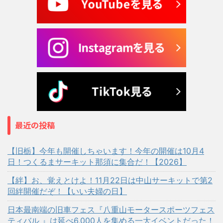
最近の投稿
【旧栃】今年も開催しちゃいます！今年の開催は10月4
日！つくるまサーキット那須に集合だ！【2026】
【絆】お、覚えとけよ！11月22日は中山サーキットで第2
回絆開催だぞ！【いい夫婦の日】
日本最南端の旧車フェス『八重山モータースポーツフェス
ティバル 』は延べ6,000人を集める一大イベントだった！