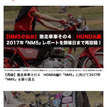
【再録】激走単車その４ HONDA編!!『NM5』に向けて2017年
『NM5』を振り返る