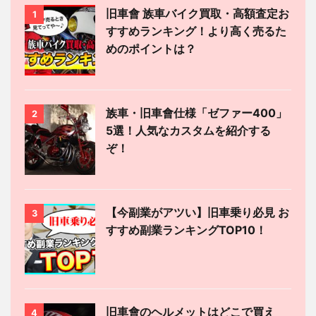
旧車會 族車バイク買取・高額査定お
1
すすめランキング！より高く売るた
めのポイントは？
族車・旧車會仕様「ゼファー400」
2
5選！人気なカスタムを紹介する
ぞ！
【今副業がアツい】旧車乗り必見 お
3
すすめ副業ランキングTOP10！
旧車會のヘルメットはどこで買え
4