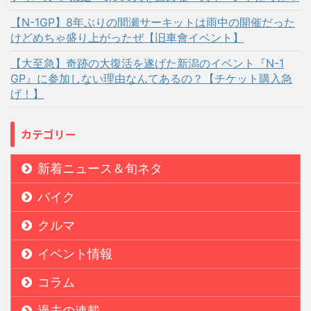
【N-1GP】8年ぶりの間瀬サーキットは雨中の開催だった
けどめちゃ盛り上がったぜ【旧車會イベント】
【大至急】奇跡の大復活を遂げた新潟のイベント『N-1
GP』に参加しない理由なんてあるの？【チケット購入急
げ！】
カテゴリー
新着ニュース＆旬ネタ
バイク
クルマ
イベント情報
コラム
過去の連載