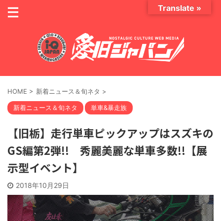
Translate »
HOME
>
新着ニュース＆旬ネタ
>
新着ニュース＆旬ネタ
単車&暴走族
【旧栃】走行単車ピックアップはスズキの
GS編第2弾!! 秀麗美麗な単車多数!!【展
示型イベント】
2018年10月29日