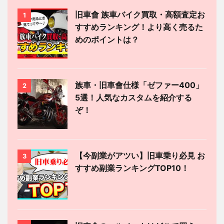
旧車會 族車バイク買取・高額査定お
1
すすめランキング！より高く売るた
めのポイントは？
族車・旧車會仕様「ゼファー400」
2
5選！人気なカスタムを紹介する
ぞ！
【今副業がアツい】旧車乗り必見 お
3
すすめ副業ランキングTOP10！