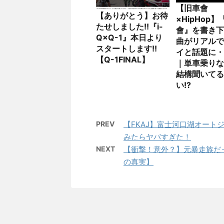
【旧車會
【ありがとう】お待
×HipHop
たせしました!!『i-
會』を書き下
Q×Q-1』本日より
曲がリアルで
スタートします!!
イと話題に・
【Q-1FINAL】
｜単車乗りな
結構聞いてる
い!?
PREV
【FKAJ】富士河口湖オー
みたらヤバすぎた！
NEXT
【衝撃！意外？】元暴走族だ
の真実】