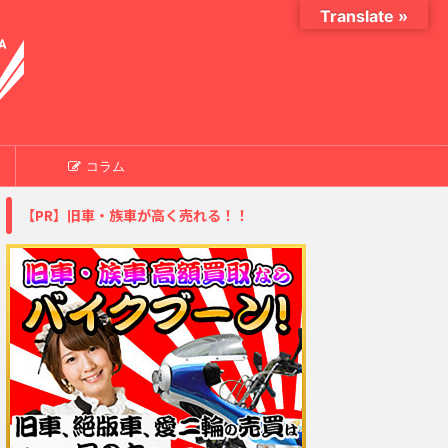
Translate »
コラム
【PR】旧車・族車が高く売れる！！