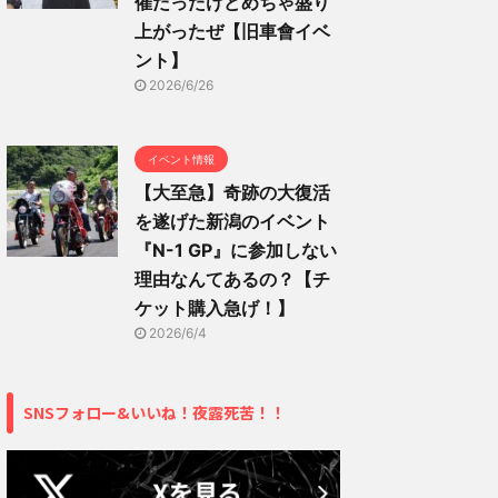
催だったけどめちゃ盛り
上がったぜ【旧車會イベ
ント】
2026/6/26
イベント情報
【大至急】奇跡の大復活
を遂げた新潟のイベント
『N-1 GP』に参加しない
理由なんてあるの？【チ
ケット購入急げ！】
2026/6/4
SNSフォロー&いいね！夜露死苦！！