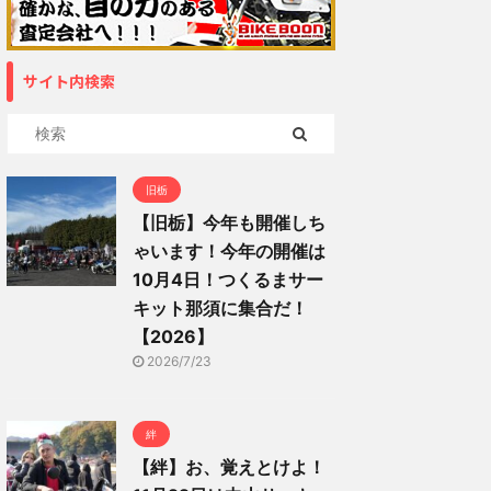
サイト内検索
旧栃
【旧栃】今年も開催しち
ゃいます！今年の開催は
10月4日！つくるまサー
キット那須に集合だ！
【2026】
2026/7/23
絆
【絆】お、覚えとけよ！