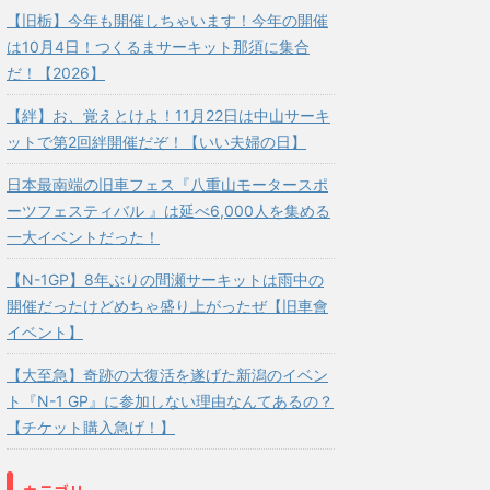
【旧栃】今年も開催しちゃいます！今年の開催
は10月4日！つくるまサーキット那須に集合
だ！【2026】
【絆】お、覚えとけよ！11月22日は中山サーキ
ットで第2回絆開催だぞ！【いい夫婦の日】
日本最南端の旧車フェス『八重山モータースポ
ーツフェスティバル 』は延べ6,000人を集める
一大イベントだった！
【N-1GP】8年ぶりの間瀬サーキットは雨中の
開催だったけどめちゃ盛り上がったぜ【旧車會
イベント】
【大至急】奇跡の大復活を遂げた新潟のイベン
ト『N-1 GP』に参加しない理由なんてあるの？
【チケット購入急げ！】