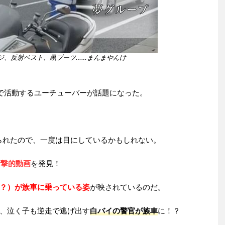
ジ、反射ベスト、黒ブーツ……まんまやんけ
で活動するユーチューバーが話題になった。
げられたので、一度は目にしているかもしれない。
衝撃的動画
を発見！
？）が族車に乗っている姿
が映されているのだ。
、泣く子も逆走で逃げ出す
白バイの警官が族車
に！？