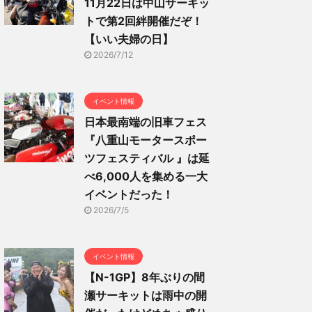
11月22日は中山サーキッ
トで第2回絆開催だぞ！
【いい夫婦の日】
2026/7/12
イベント情報
日本最南端の旧車フェス
『八重山モータースポー
ツフェスティバル 』は延
べ6,000人を集める一大
イベントだった！
2026/7/5
イベント情報
【N-1GP】8年ぶりの間
瀬サーキットは雨中の開