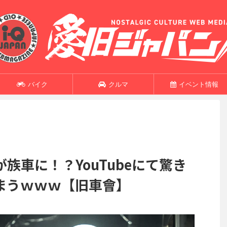
バイク
クルマ
イベント情報
族車に！？YouTubeにて驚き
まうｗｗｗ【旧車會】