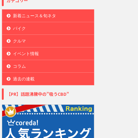
カテゴリー
新着ニュース＆旬ネタ
バイク
クルマ
イベント情報
コラム
過去の連載
【PR】話題沸騰中の"吸うCBD"