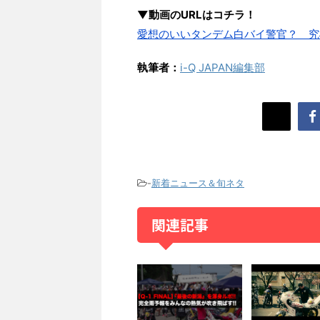
▼動画のURLはコチラ！
愛想のいいタンデム白バイ警官？ 究
執筆者：
i-Q JAPAN編集部
-
新着ニュース＆旬ネタ
関連記事