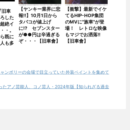
【ヤンキー業界に悲
【衝撃】最新でイケ
】『旧車
報!!】10月1日から
てるHIP-HOP集団
ろした
タバコが値上げ
のMVに"族車"が登
超絶イ
に!? セブンスター
場！ レトロな映像
・・。
が●●円は辛過ぎる
もマジでお洒落!!
ら既に
ぞ・・・【旧車會】
【旧車會】
人も多
トジャンボリーの会場で目立っていた外装ペイントを集めて
ったアノ芸能人、コノ芸人・2024年版【知られざる過去