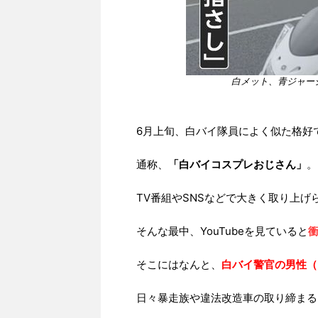
白メット、青ジャー
6月上旬、白バイ隊員によく似た格好
通称、
「白バイコスプレおじさん」
。
TV番組やSNSなどで大きく取り上
そんな最中、YouTubeを見ていると
そこにはなんと、
白バイ警官の男性（
日々暴走族や違法改造車の取り締まる