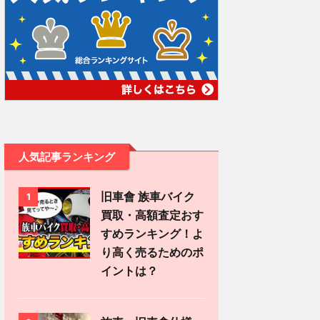
人気記事ランキング
旧車會 族車バイク
1
買取・高額査定おす
すめランキング！よ
り高く売るためのポ
イントは？