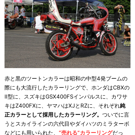
赤と黒のツートンカラーは昭和の中型4発ブームの
際にも大流行したカラーリングで、ホンダはCBXの
Ⅱ型に、スズキはGSX400FSインパルスに、カワサ
キはZ400FXに、ヤマハはXJとRZに、それぞれ
純
正カラーとして採用したカラーリング。
ついでに言
うとスカイラインの六代目やダイハツのミラターボ
などにも用いられた、
“売れる”カラーリング
だっ