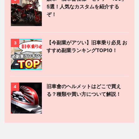
5選！人気なカスタムを紹介する
ぞ！
【今副業がアツい】旧車乗り必見 お
3
すすめ副業ランキングTOP10！
旧車會のヘルメットはどこで買え
4
る？種類や買い方について解説！