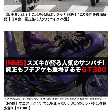
【旧車會とは？】これを読めばサクッと解決！ 12の疑問を徹底解
説【旧車會・暴走族に人気なバイク25選】
【NM5】マニアックだけでは収まらない、東北のサンパチは多種
多彩!!【GT380】