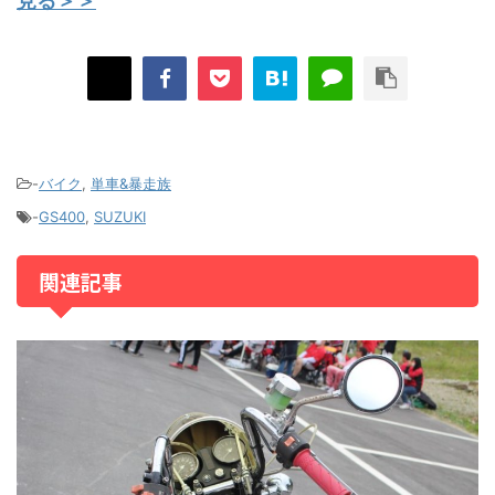
見る＞＞
-
バイク
,
単車&暴走族
-
GS400
,
SUZUKI
関連記事