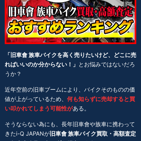
「旧車會 族車バイクを高く売りたいけど、どこに売
ればいいのか分からない！」
とお悩みではないだろ
うか？
近年空前の旧車ブームにより、バイクそのものの価
値が上がっているため、
何も知らずに売却すると買
い叩かれてしまう可能性が
ある。
そうならない為にも、長年旧車會や族車に携わって
きたi-Q JAPANが
旧車會 族車バイク買取・高額査定