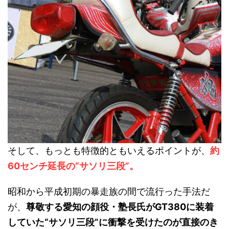
そして、もっとも特徴的ともいえるポイントが、
約
60センチ延長の“サソリ三段”。
昭和から平成初期の暴走族の間で流行った手法だ
が、
尊敬する愛知の顔役・塾長氏がGT380に装着
していた“サソリ三段”に衝撃を受けたのが直接のき