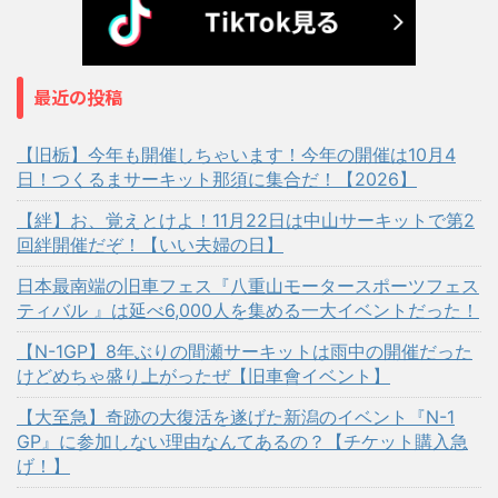
最近の投稿
【旧栃】今年も開催しちゃいます！今年の開催は10月4
日！つくるまサーキット那須に集合だ！【2026】
【絆】お、覚えとけよ！11月22日は中山サーキットで第2
回絆開催だぞ！【いい夫婦の日】
日本最南端の旧車フェス『八重山モータースポーツフェス
ティバル 』は延べ6,000人を集める一大イベントだった！
【N-1GP】8年ぶりの間瀬サーキットは雨中の開催だった
けどめちゃ盛り上がったぜ【旧車會イベント】
【大至急】奇跡の大復活を遂げた新潟のイベント『N-1
GP』に参加しない理由なんてあるの？【チケット購入急
げ！】