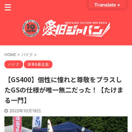
Translate »
HOME
>
バイク
>
バイク
単車&暴走族
【GS400】個性に憧れと尊敬をプラスし
たGSの仕様が唯一無二だった！【たけま
る一門】
2022年10月18日