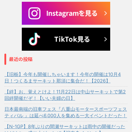
最近の投稿
【旧栃】今年も開催しちゃいます！今年の開催は10月4
日！つくるまサーキット那須に集合だ！【2026】
【絆】お、覚えとけよ！11月22日は中山サーキットで第2
回絆開催だぞ！【いい夫婦の日】
日本最南端の旧車フェス『八重山モータースポーツフェス
ティバル 』は延べ6,000人を集める一大イベントだった！
【N-1GP】8年ぶりの間瀬サーキットは雨中の開催だった