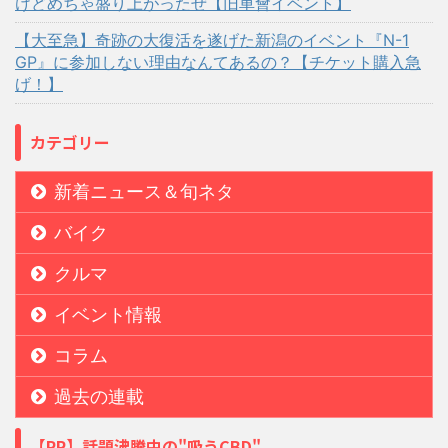
けどめちゃ盛り上がったぜ【旧車會イベント】
【大至急】奇跡の大復活を遂げた新潟のイベント『N-1
GP』に参加しない理由なんてあるの？【チケット購入急
げ！】
カテゴリー
新着ニュース＆旬ネタ
バイク
クルマ
イベント情報
コラム
過去の連載
【PR】話題沸騰中の"吸うCBD"