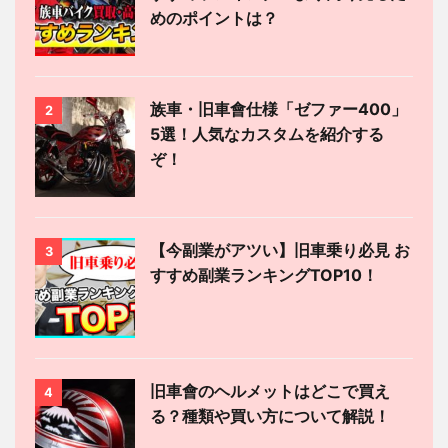
めのポイントは？
族車・旧車會仕様「ゼファー400」
2
5選！人気なカスタムを紹介する
ぞ！
【今副業がアツい】旧車乗り必見 お
3
すすめ副業ランキングTOP10！
旧車會のヘルメットはどこで買え
4
る？種類や買い方について解説！