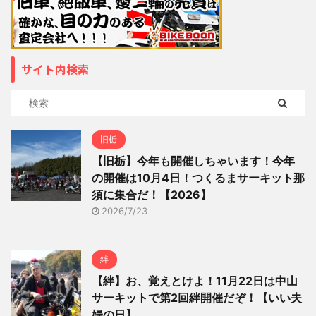
サイト内検索
旧栃
【旧栃】今年も開催しちゃいます！今年
の開催は10月4日！つくるまサーキット那
須に集合だ！【2026】
2026/7/23
絆
【絆】お、覚えとけよ！11月22日は中山
サーキットで第2回絆開催だぞ！【いい夫
婦の日】