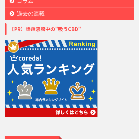
コラム
過去の連載
【PR】話題沸騰中の"吸うCBD"