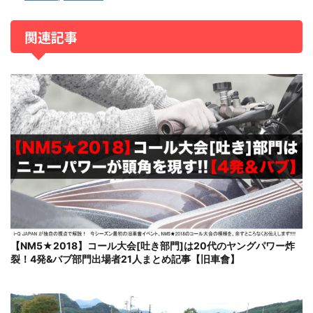
関連記事
【NM5★2018】コール大会[吐き部門]は20代のヤングパワー炸
裂！4発&バブ部門出場者21人まとめ記事【旧車會】