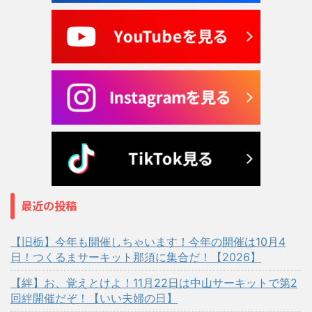
最近の投稿
【旧栃】今年も開催しちゃいます！今年の開催は10月4
日！つくるまサーキット那須に集合だ！【2026】
【絆】お、覚えとけよ！11月22日は中山サーキットで第2
回絆開催だぞ！【いい夫婦の日】