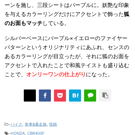
ーンを施し、三段シートはパープルに。妖艶な印象
を与えるカラーリングだけにアクセントで飾った
狐
のお面もマッチ
している。
シルバーベースにパープル×イエローのファイヤー
パターンというオリジナリティにあふれ、センスの
あるカラーリングが目立ったが、それに狐のお面を
アクセントで入れたことで和風テイストも盛り込む
ことで、
オンリーワンの仕上がり
になった。
-
バイク
,
単車&暴走族
,
投稿
-
HONDA
,
CBR400F