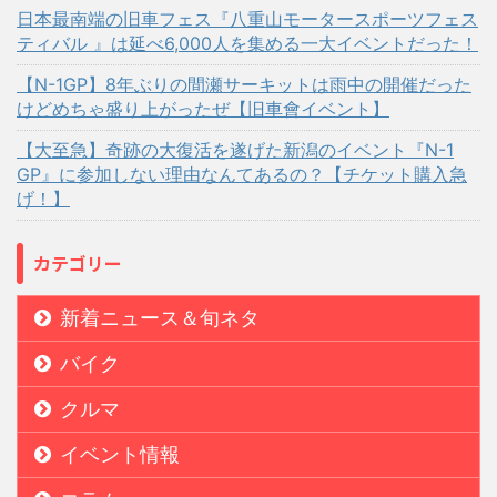
日本最南端の旧車フェス『八重山モータースポーツフェス
ティバル 』は延べ6,000人を集める一大イベントだった！
【N-1GP】8年ぶりの間瀬サーキットは雨中の開催だった
けどめちゃ盛り上がったぜ【旧車會イベント】
【大至急】奇跡の大復活を遂げた新潟のイベント『N-1
GP』に参加しない理由なんてあるの？【チケット購入急
げ！】
カテゴリー
新着ニュース＆旬ネタ
バイク
クルマ
イベント情報