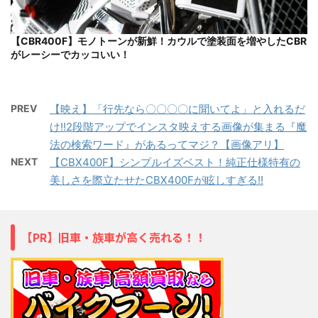
【CBR400F】モノトーンが新鮮！カウルで塗装面を増やしたCBR
がレーシーでカッコいい！
PREV
【映え】「行先なら〇〇〇〇に聞いてよ」と入れるだ
け!!2段階アップでインスタ映えする画像が集まる『魔
法の検索ワード』があるってマジ？【画像アリ】
NEXT
【CBX400F】シンプルイズベスト！純正仕様特有の
美しさを際立たせたCBX400Fが眩しすぎる!!
【PR】旧車・族車が高く売れる！！