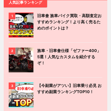
人気記事ランキング
旧車會 族車バイク買取・高額査定お
1
すすめランキング！より高く売るた
めのポイントは？
族車・旧車會仕様「ゼファー400」
2
5選！人気なカスタムを紹介する
ぞ！
【今副業がアツい】旧車乗り必見 お
3
すすめ副業ランキングTOP10！