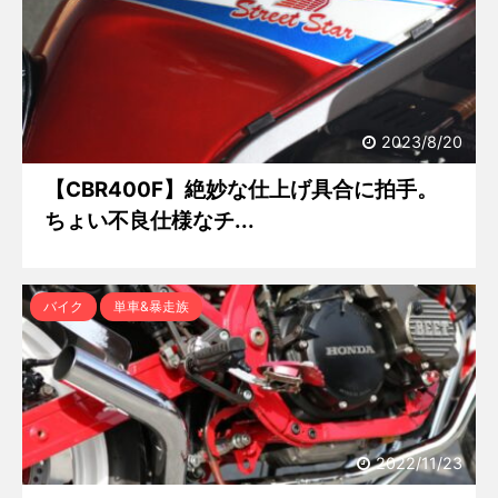
2023/8/20
【CBR400F】絶妙な仕上げ具合に拍手。
ちょい不良仕様なチ...
バイク
単車&暴走族
2022/11/23