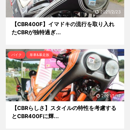
2021/2/23
【CBR400F】イマドキの流行を取り入れ
たCBRが独特過ぎ...
バイク
単車&暴走族
2021/1/12
【CBRらしさ】スタイルの特性を考慮する
とCBR400Fに輝...