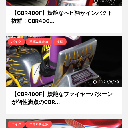
2023/9/11
【CBR400F】妖艶なヘビ柄がインパクト
抜群！CBR400...
バイク
単車&暴走族
投稿
2023/8/29
【CBR400F】妖艶なファイヤーパターン
が個性満点のCBR...
バイク
単車&暴走族