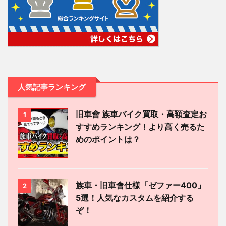
人気記事ランキング
旧車會 族車バイク買取・高額査定お
1
すすめランキング！より高く売るた
めのポイントは？
族車・旧車會仕様「ゼファー400」
2
5選！人気なカスタムを紹介する
ぞ！