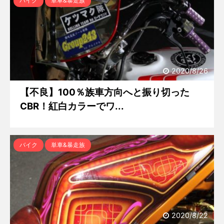
バイク
単車&暴走族
2020/8/26
【不良】100％族車方向へと振り切った
CBR！紅白カラーでワ...
バイク
単車&暴走族
2020/8/22