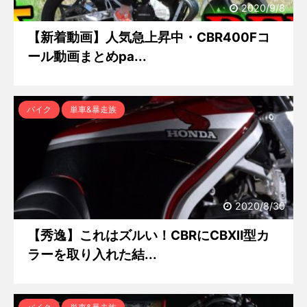
2020/9/8
【新着動画】人気急上昇中・CBR400Fコ
ール動画まとめpa...
バイク
単車&暴走族
2020/8/30
【秀逸】これはズルい！CBRにCBXⅡ型カ
ラーを取り入れた結...