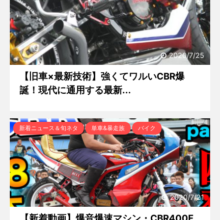
2020/7/25
【旧車×最新技術】強くてワルいCBR爆
誕！現代に通用する最新...
新着ニュース＆旬ネタ
単車&暴走族
バイク
2020/7/21
【新着動画】爆音爆速マシン・CBR400F