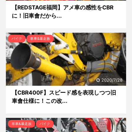
【REDSTAGE福岡】アメ車の感性をCBR
に！旧車會だから...
バイク
単車&暴走族
2020/7/28
【CBR400F】スピード感を表現しつつ旧
車會仕様に！この改...
単車&暴走族
バイク