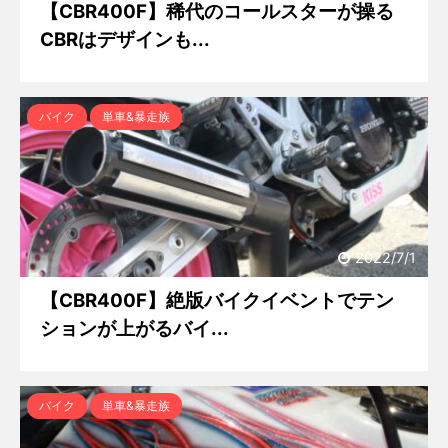
【CBR400F】稀代のコールスターが操る
CBRはデザインも...
バイク
単車&暴走族
2022/7/1
【CBR400F】絶版バイクイベントでテン
ションが上がるバイ...
バイク
単車&暴走族