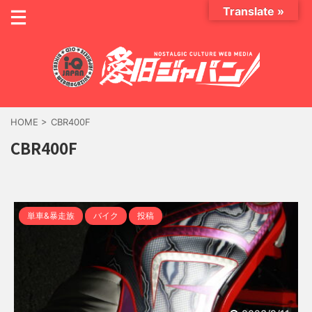
Translate »
HOME
>
CBR400F
CBR400F
単車&暴走族
バイク
投稿