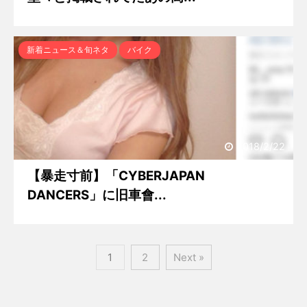
新着ニュース＆旬ネタ
バイク
2018/2/22
【暴走寸前】「CYBERJAPAN
DANCERS」に旧車會...
1
2
Next »