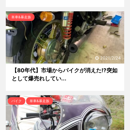
単車&暴走族
2021/2/24
【80年代】市場からバイクが消えた!?突如
として爆売れしてい...
バイク
単車&暴走族