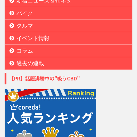
新着ニュース＆旬ネタ
バイク
クルマ
イベント情報
コラム
過去の連載
【PR】話題沸騰中の"吸うCBD"