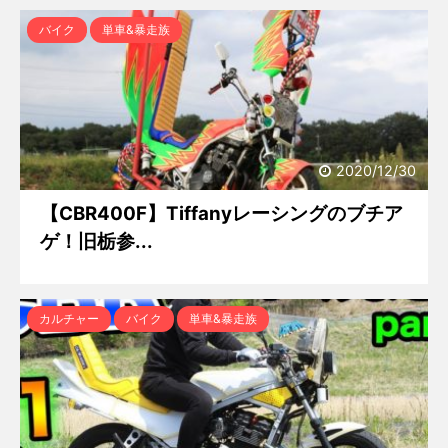
バイク
単車&暴走族
2020/12/30
【CBR400F】Tiffanyレーシングのブチア
ゲ！旧栃参...
カルチャー
バイク
単車&暴走族