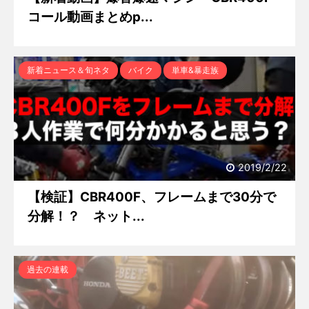
コール動画まとめp...
新着ニュース＆旬ネタ
バイク
単車&暴走族
2019/2/22
【検証】CBR400F、フレームまで30分で
分解！？ ネット...
過去の連載