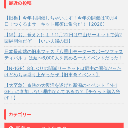
最近の投稿
【旧栃】今年も開催しちゃいます！今年の開催は10月4
日！つくるまサーキット那須に集合だ！【2026】
【絆】お、覚えとけよ！11月22日は中山サーキットで第2
回絆開催だぞ！【いい夫婦の日】
日本最南端の旧車フェス『八重山モータースポーツフェス
ティバル 』は延べ6,000人を集める一大イベントだった！
【N-1GP】8年ぶりの間瀬サーキットは雨中の開催だった
けどめちゃ盛り上がったぜ【旧車會イベント】
【大至急】奇跡の大復活を遂げた新潟のイベント『N-1
GP』に参加しない理由なんてあるの？【チケット購入急
げ！】
カテゴリー