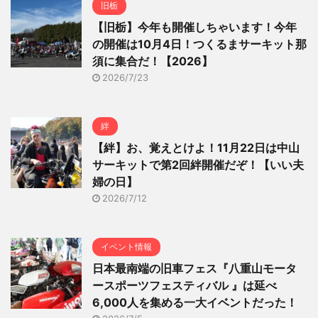
旧栃
【旧栃】今年も開催しちゃいます！今年
の開催は10月4日！つくるまサーキット那
須に集合だ！【2026】
2026/7/23
絆
【絆】お、覚えとけよ！11月22日は中山
サーキットで第2回絆開催だぞ！【いい夫
婦の日】
2026/7/12
イベント情報
日本最南端の旧車フェス『八重山モータ
ースポーツフェスティバル 』は延べ
6,000人を集める一大イベントだった！