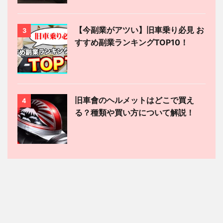
【今副業がアツい】旧車乗り必見 お
3
すすめ副業ランキングTOP10！
旧車會のヘルメットはどこで買え
4
る？種類や買い方について解説！