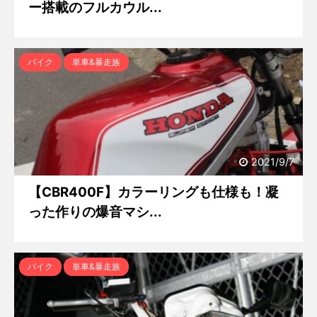
ー搭載のフルカウル...
バイク
単車&暴走族
2021/9/7
【CBR400F】カラーリングも仕様も！凝
った作りの爆音マシ...
バイク
単車&暴走族