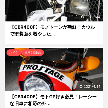
2021/6/4
【CBR400F】モノトーンが新鮮！カウル
で塗装面を増やした...
バイク
単車&暴走族
2021/4/14
【CBR400F】モトGP好き必見！レーシー
な旧車に相応の外...