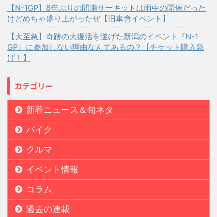
【N-1GP】8年ぶりの間瀬サーキットは雨中の開催だった
けどめちゃ盛り上がったぜ【旧車會イベント】
【大至急】奇跡の大復活を遂げた新潟のイベント『N-1
GP』に参加しない理由なんてあるの？【チケット購入急
げ！】
カテゴリー
新着ニュース＆旬ネタ
バイク
クルマ
イベント情報
コラム
過去の連載