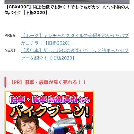
【CBX400F】純正仕様でも輝く！そもそもがカッコいい不動の人
気バイク【旧栃2020】
PREV
【ホーク】ヤンチャなスタイルで会場を沸かせたバブ
がコチラ！【旧栃2020】
NEXT
【現行車】新しい時代の改造がギュッと詰まったゼフ
ァーを紹介！【旧栃2020】
【PR】旧車・族車が高く売れる！！