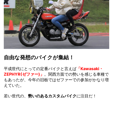
自由な発想のバイクが集結！
平成世代にとっての定番バイクと言えば
「Kawasaki・
ZEPHYR(ゼファー)」
。関西方面での勢いを感じる車種で
もあったが、今年の旧栃ではゼファーでの参加がかなり増
えていた。
若い世代の、
勢いのあるカスタムバイク
に注目だ！