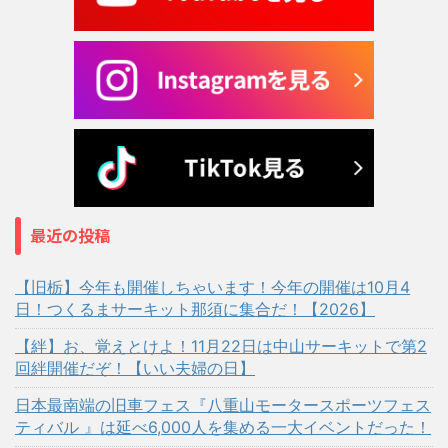
最近の投稿
【旧栃】今年も開催しちゃいます！今年の開催は10月4
日！つくるまサーキット那須に集合だ！【2026】
【絆】お、覚えとけよ！11月22日は中山サーキットで第2
回絆開催だぞ！【いい夫婦の日】
日本最南端の旧車フェス『八重山モータースポーツフェス
ティバル 』は延べ6,000人を集める一大イベントだった！