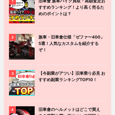
旧車會 族車バイク買取・高額査定お
1
すすめランキング！より高く売るた
めのポイントは？
族車・旧車會仕様「ゼファー400」
2
5選！人気なカスタムを紹介する
ぞ！
【今副業がアツい】旧車乗り必見 お
3
すすめ副業ランキングTOP10！
旧車會のヘルメットはどこで買え
4