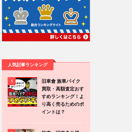
人気記事ランキング
旧車會 族車バイク
1
買取・高額査定おす
すめランキング！よ
り高く売るためのポ
イントは？