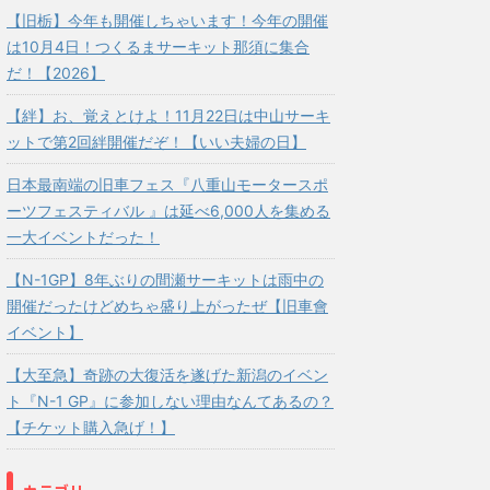
【旧栃】今年も開催しちゃいます！今年の開催
は10月4日！つくるまサーキット那須に集合
だ！【2026】
【絆】お、覚えとけよ！11月22日は中山サーキ
ットで第2回絆開催だぞ！【いい夫婦の日】
日本最南端の旧車フェス『八重山モータースポ
ーツフェスティバル 』は延べ6,000人を集める
一大イベントだった！
【N-1GP】8年ぶりの間瀬サーキットは雨中の
開催だったけどめちゃ盛り上がったぜ【旧車會
イベント】
【大至急】奇跡の大復活を遂げた新潟のイベン
ト『N-1 GP』に参加しない理由なんてあるの？
【チケット購入急げ！】