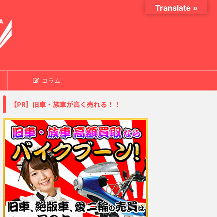
Translate »
コラム
【PR】旧車・族車が高く売れる！！