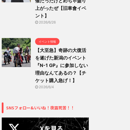
催だったけどめちゃ盛り
上がったぜ【旧車會イベ
ント】
2026/6/26
イベント情報
【大至急】奇跡の大復活
を遂げた新潟のイベント
『N-1 GP』に参加しない
理由なんてあるの？【チ
ケット購入急げ！】
2026/6/4
SNSフォロー&いいね！夜露死苦！！