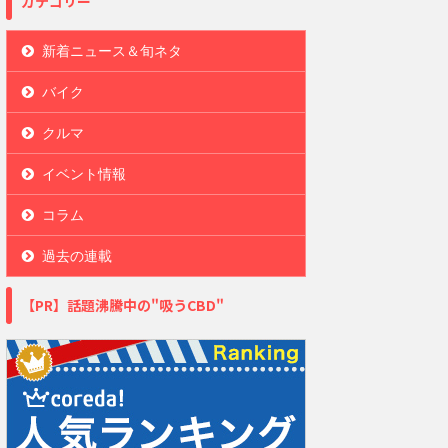
カテゴリー
新着ニュース＆旬ネタ
バイク
クルマ
イベント情報
コラム
過去の連載
【PR】話題沸騰中の"吸うCBD"