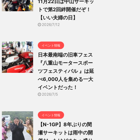
11月22日は中山サーキッ
トで第2回絆開催だぞ！
【いい夫婦の日】
2026/7/12
イベント情報
日本最南端の旧車フェス
『八重山モータースポー
ツフェスティバル 』は延
べ6,000人を集める一大
イベントだった！
2026/7/5
イベント情報
【N-1GP】8年ぶりの間
瀬サーキットは雨中の開