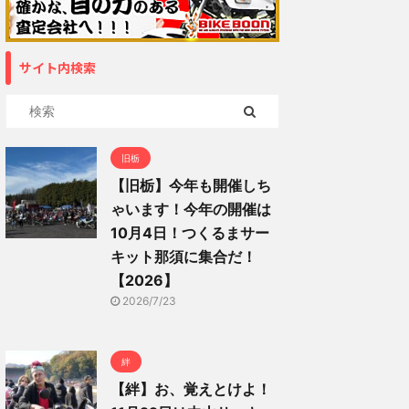
サイト内検索
旧栃
【旧栃】今年も開催しち
ゃいます！今年の開催は
10月4日！つくるまサー
キット那須に集合だ！
【2026】
2026/7/23
絆
【絆】お、覚えとけよ！