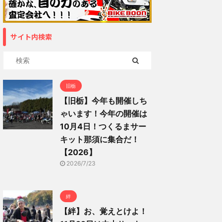
サイト内検索
旧栃
【旧栃】今年も開催しち
ゃいます！今年の開催は
10月4日！つくるまサー
キット那須に集合だ！
【2026】
2026/7/23
絆
【絆】お、覚えとけよ！