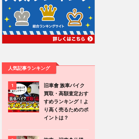
人気記事ランキング
旧車會 族車バイク
1
買取・高額査定おす
すめランキング！よ
り高く売るためのポ
イントは？