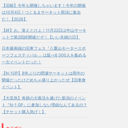
【旧栃】今年も開催しちゃいます！今年の開催
は10月4日！つくるまサーキット那須に集合
だ！【2026】
【絆】お、覚えとけよ！11月22日は中山サーキ
ットで第2回絆開催だぞ！【いい夫婦の日】
日本最南端の旧車フェス『八重山モータースポ
ーツフェスティバル 』は延べ6,000人を集める
一大イベントだった！
【N-1GP】8年ぶりの間瀬サーキットは雨中の
開催だったけどめちゃ盛り上がったぜ【旧車會
イベント】
【大至急】奇跡の大復活を遂げた新潟のイベン
ト『N-1 GP』に参加しない理由なんてあるの？
【チケット購入急げ！】