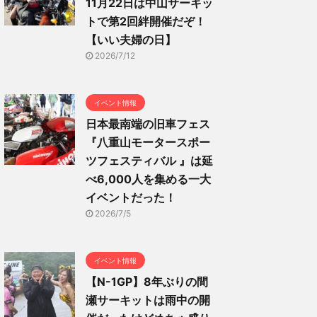
11月22日は中山サーキッ
トで第2回絆開催だぞ！
【いい夫婦の日】
2026/7/12
イベント情報
日本最南端の旧車フェス
『八重山モータースポー
ツフェスティバル 』は延
べ6,000人を集める一大
イベントだった！
2026/7/5
イベント情報
【N-1GP】8年ぶりの間
瀬サーキットは雨中の開