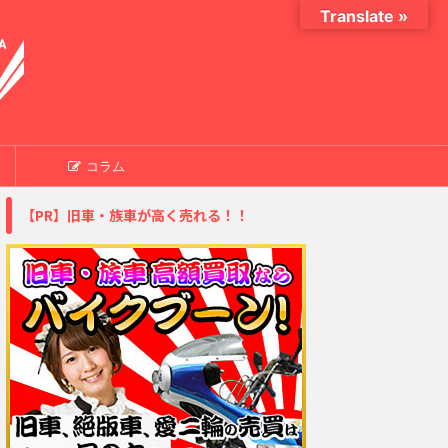
Translate »
コラム
【PR】旧車・族車が高く売れる！！