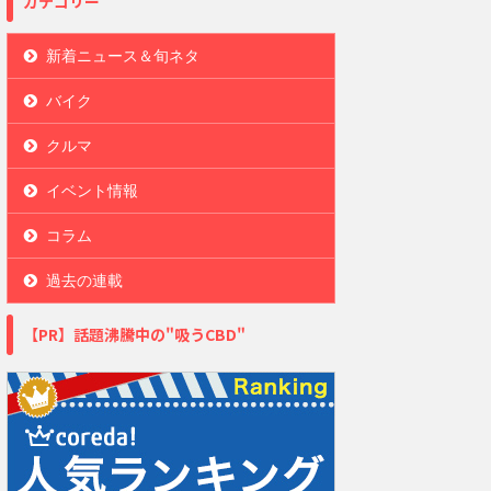
カテゴリー
新着ニュース＆旬ネタ
バイク
クルマ
イベント情報
コラム
過去の連載
【PR】話題沸騰中の"吸うCBD"