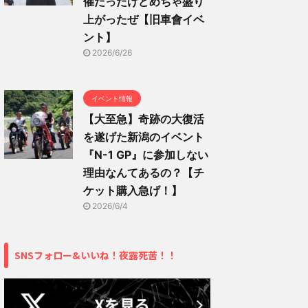
催だったけどめちゃ盛り
上がったぜ【旧車會イベ
ント】
2026/6/26
イベント情報
【大至急】奇跡の大復活
を遂げた新潟のイベント
『N-1 GP』に参加しない
理由なんてあるの？【チ
ケット購入急げ！】
2026/6/4
SNSフォロー&いいね！夜露死苦！！