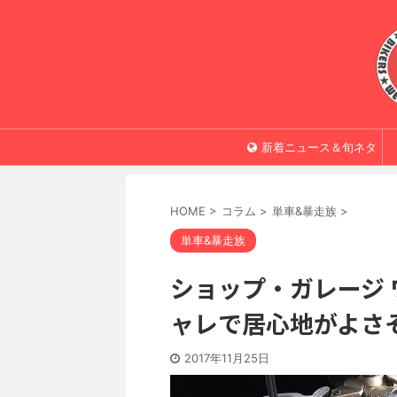
新着ニュース＆旬ネタ
HOME
>
コラム
>
単車&暴走族
>
単車&暴走族
ショップ・ガレージ
ャレで居心地がよさ
2017年11月25日