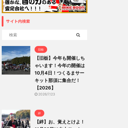
サイト内検索
旧栃
【旧栃】今年も開催しち
ゃいます！今年の開催は
10月4日！つくるまサー
キット那須に集合だ！
【2026】
2026/7/23
絆
【絆】お、覚えとけよ！