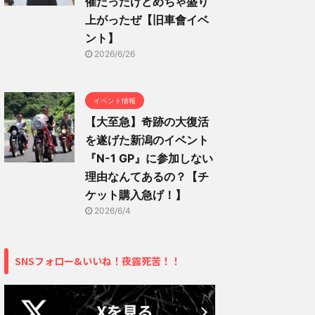
催だったけどめちゃ盛り
上がったぜ【旧車會イベ
ント】
2026/6/26
イベント情報
【大至急】奇跡の大復活
を遂げた新潟のイベント
『N-1 GP』に参加しない
理由なんてあるの？【チ
ケット購入急げ！】
2026/6/4
SNSフォロー&いいね！夜露死苦！！