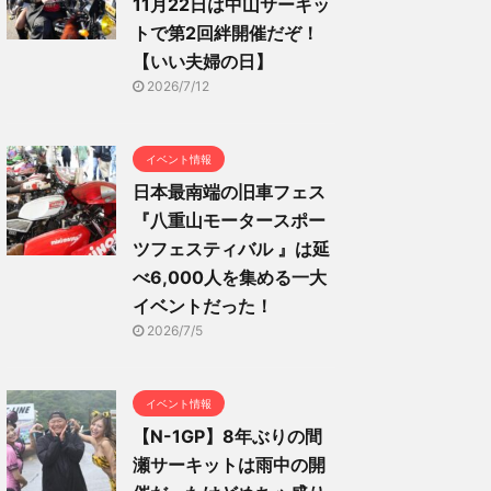
11月22日は中山サーキッ
トで第2回絆開催だぞ！
【いい夫婦の日】
2026/7/12
イベント情報
日本最南端の旧車フェス
『八重山モータースポー
ツフェスティバル 』は延
べ6,000人を集める一大
イベントだった！
2026/7/5
イベント情報
【N-1GP】8年ぶりの間
瀬サーキットは雨中の開