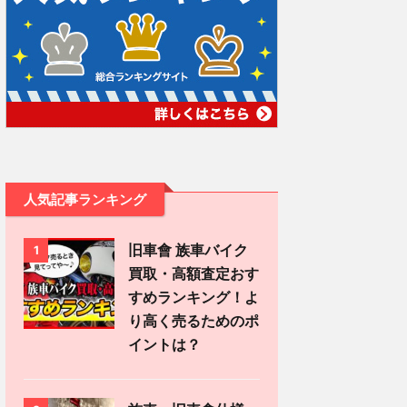
人気記事ランキング
旧車會 族車バイク
1
買取・高額査定おす
すめランキング！よ
り高く売るためのポ
イントは？