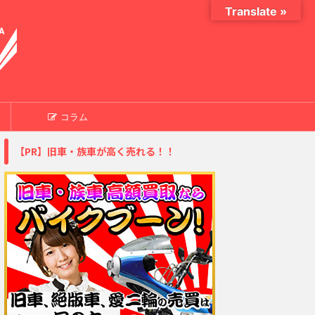
Translate »
コラム
【PR】旧車・族車が高く売れる！！