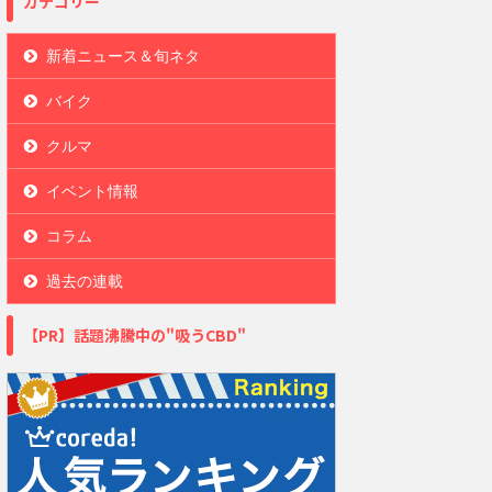
カテゴリー
新着ニュース＆旬ネタ
バイク
クルマ
イベント情報
コラム
過去の連載
【PR】話題沸騰中の"吸うCBD"