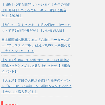
【旧栃】今年も開催しちゃいます！今年の開催
は10月4日！つくるまサーキット那須に集合
だ！【2026】
【絆】お、覚えとけよ！11月22日は中山サーキ
ットで第2回絆開催だぞ！【いい夫婦の日】
日本最南端の旧車フェス『八重山モータースポ
ーツフェスティバル 』は延べ6,000人を集める
一大イベントだった！
【N-1GP】8年ぶりの間瀬サーキットは雨中の
開催だったけどめちゃ盛り上がったぜ【旧車會
イベント】
【大至急】奇跡の大復活を遂げた新潟のイベン
ト『N-1 GP』に参加しない理由なんてあるの？
【チケット購入急げ！】