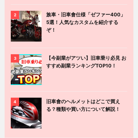
族車・旧車會仕様「ゼファー400」
2
5選！人気なカスタムを紹介する
ぞ！
【今副業がアツい】旧車乗り必見 お
3
すすめ副業ランキングTOP10！
旧車會のヘルメットはどこで買え
4
る？種類や買い方について解説！