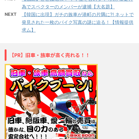
為でスペクターのメンバーが逮捕【大名題】
NEXT
【韓国に出現】ガチの族車が港町の片隅に?! ネットで
発見された一枚のバイク写真の謎に迫る！【情報提供
求ム】
【PR】旧車・族車が高く売れる！！