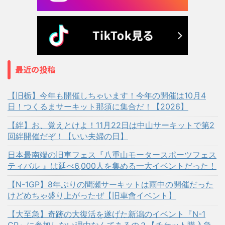
最近の投稿
【旧栃】今年も開催しちゃいます！今年の開催は10月4
日！つくるまサーキット那須に集合だ！【2026】
【絆】お、覚えとけよ！11月22日は中山サーキットで第2
回絆開催だぞ！【いい夫婦の日】
日本最南端の旧車フェス『八重山モータースポーツフェス
ティバル 』は延べ6,000人を集める一大イベントだった！
【N-1GP】8年ぶりの間瀬サーキットは雨中の開催だった
けどめちゃ盛り上がったぜ【旧車會イベント】
【大至急】奇跡の大復活を遂げた新潟のイベント『N-1
GP』に参加しない理由なんてあるの？【チケット購入急