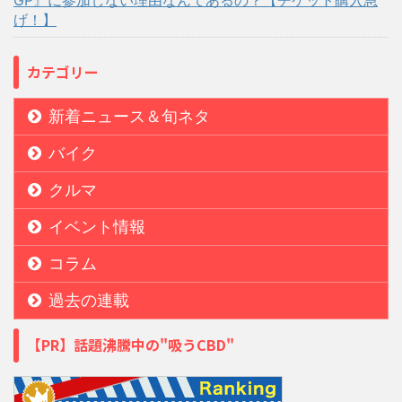
げ！】
カテゴリー
新着ニュース＆旬ネタ
バイク
クルマ
イベント情報
コラム
過去の連載
【PR】話題沸騰中の"吸うCBD"