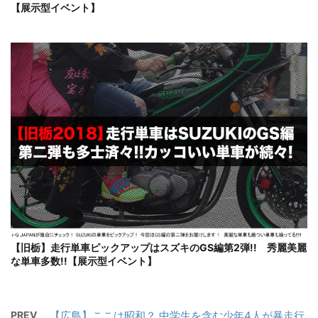
【展示型イベント】
【旧栃】走行単車ピックアップはスズキのGS編第2弾!! 秀麗美麗
な単車多数!!【展示型イベント】
PREV
【広島】ここは昭和？ 中学生を含む少年4人が暴走行