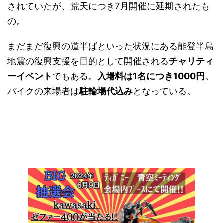
されていたが、荒天につき7月開催に延期されたも
の。
まだまだ復興の道半ばといった状況にある能登半島
地震の復興支援を目的として開催される
チャリティ
ーイベント
でもある。
入場料は1名につき1000円
。
バイクの来場者は
駐輪場代込み
となっている。