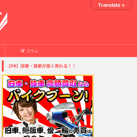
Translate »
コラム
【PR】旧車・族車が高く売れる！！