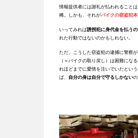
情報提供者には謝礼が払われることは
稀。しかも、それが
バイクの窃盗犯本
いってみれば
誘拐犯に身代金を払うの
れた行動ではないのかもしれない。
ただ、こうした窃盗犯の逮捕に警察が
（＝バイクの取り戻し）は困難になる
れほどまでに愛情を注いでいたという
ば、
自分の身は自分で守るしかない
の