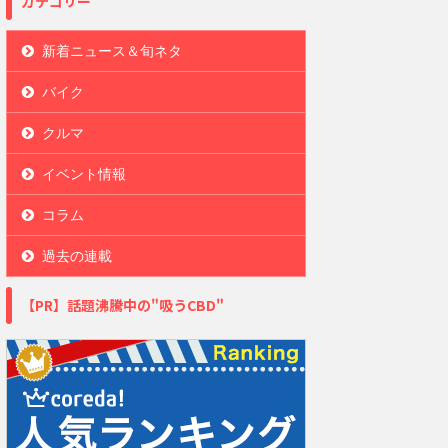
カテゴリー
新着ニュース＆旬ネタ
バイク
クルマ
イベント情報
コラム
過去の連載
【PR】話題沸騰中の"吸うCBD"