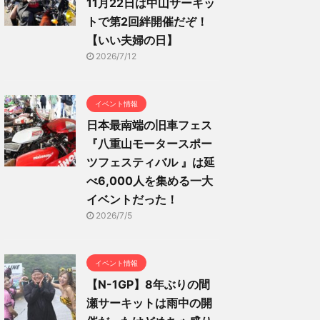
11月22日は中山サーキッ
トで第2回絆開催だぞ！
【いい夫婦の日】
2026/7/12
イベント情報
日本最南端の旧車フェス
『八重山モータースポー
ツフェスティバル 』は延
べ6,000人を集める一大
イベントだった！
2026/7/5
イベント情報
【N-1GP】8年ぶりの間
瀬サーキットは雨中の開