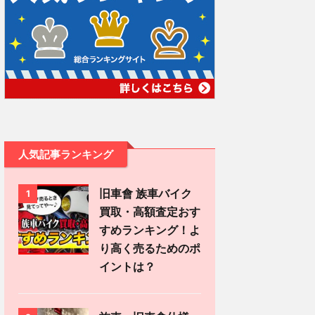
人気記事ランキング
旧車會 族車バイク
1
買取・高額査定おす
すめランキング！よ
り高く売るためのポ
イントは？