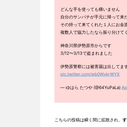
どんな手を使っても構いません
自分のサンパチが手元に帰って来
その持って来てくれた１人にお金
複数人で協力したなら振り分けて
神奈川県伊勢原市からです
3/12〜3/13で盗まれました
伊勢原警察には被害届は出してま
pic.twitter.com/wb0WvkrWYX
— ゆはら たつや (@64YuPaLa)
Ap
こちらの投稿は瞬く間に拡散され、
す