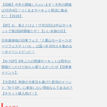
【旧栃】今年も開催しちゃいます！今年の開催
は10月4日！つくるまサーキット那須に集合
だ！【2026】
【絆】お、覚えとけよ！11月22日は中山サーキ
ットで第2回絆開催だぞ！【いい夫婦の日】
日本最南端の旧車フェス『八重山モータースポ
ーツフェスティバル 』は延べ6,000人を集める
一大イベントだった！
【N-1GP】8年ぶりの間瀬サーキットは雨中の
開催だったけどめちゃ盛り上がったぜ【旧車會
イベント】
【大至急】奇跡の大復活を遂げた新潟のイベン
ト『N-1 GP』に参加しない理由なんてあるの？
【チケット購入急げ！】