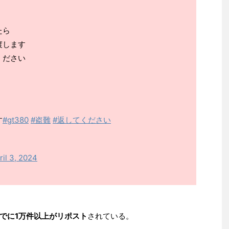
たら
渡します
ください
す
#gt380
#盗難
#返してください
ril 3, 2024
でに1万件以上がリポスト
されている。