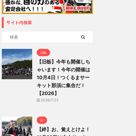
サイト内検索
旧栃
【旧栃】今年も開催しち
ゃいます！今年の開催は
10月4日！つくるまサー
キット那須に集合だ！
【2026】
2026/7/23
絆
【絆】お、覚えとけよ！