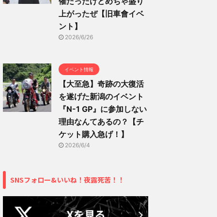
催だったけどめちゃ盛り
上がったぜ【旧車會イベ
ント】
2026/6/26
イベント情報
【大至急】奇跡の大復活
を遂げた新潟のイベント
『N-1 GP』に参加しない
理由なんてあるの？【チ
ケット購入急げ！】
2026/6/4
SNSフォロー&いいね！夜露死苦！！