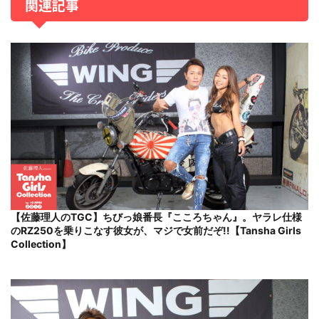
関連記事
【佐藤理人のTGC】ちびっ娘番長『こころちゃん』。ヤラレ仕様
のRZ250を乗りこなす彼女が、マジで女前だぞ!!【Tansha Girls
Collection】