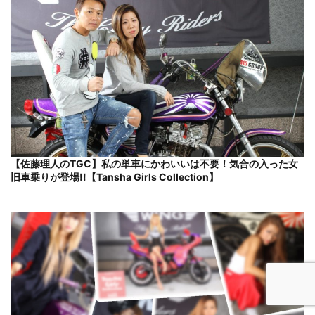
【佐藤理人のTGC】私の単車にかわいいは不要！気合の入った女
旧車乗りが登場!!【Tansha Girls Collection】