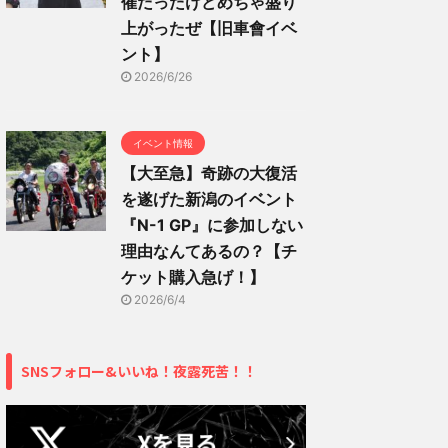
催だったけどめちゃ盛り
上がったぜ【旧車會イベ
ント】
2026/6/26
イベント情報
【大至急】奇跡の大復活
を遂げた新潟のイベント
『N-1 GP』に参加しない
理由なんてあるの？【チ
ケット購入急げ！】
2026/6/4
SNSフォロー&いいね！夜露死苦！！