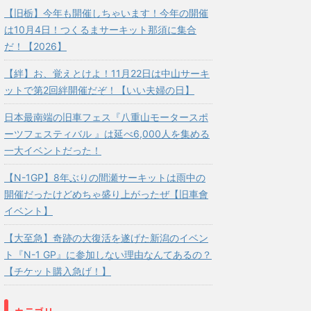
【旧栃】今年も開催しちゃいます！今年の開催
は10月4日！つくるまサーキット那須に集合
だ！【2026】
【絆】お、覚えとけよ！11月22日は中山サーキ
ットで第2回絆開催だぞ！【いい夫婦の日】
日本最南端の旧車フェス『八重山モータースポ
ーツフェスティバル 』は延べ6,000人を集める
一大イベントだった！
【N-1GP】8年ぶりの間瀬サーキットは雨中の
開催だったけどめちゃ盛り上がったぜ【旧車會
イベント】
【大至急】奇跡の大復活を遂げた新潟のイベン
ト『N-1 GP』に参加しない理由なんてあるの？
【チケット購入急げ！】