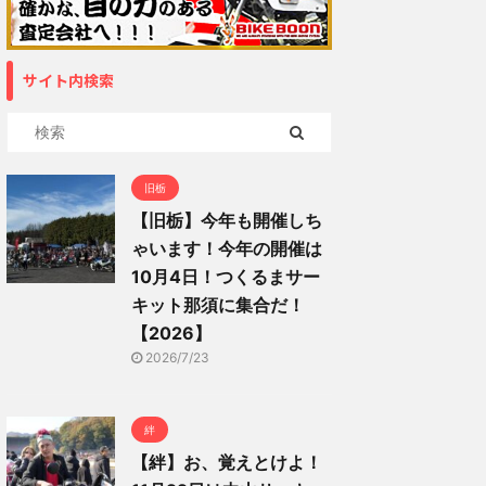
サイト内検索
旧栃
【旧栃】今年も開催しち
ゃいます！今年の開催は
10月4日！つくるまサー
キット那須に集合だ！
【2026】
2026/7/23
絆
【絆】お、覚えとけよ！