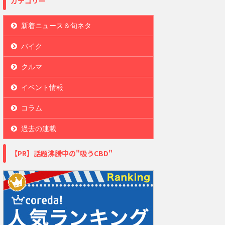
カテゴリー
新着ニュース＆旬ネタ
バイク
クルマ
イベント情報
コラム
過去の連載
【PR】話題沸騰中の"吸うCBD"