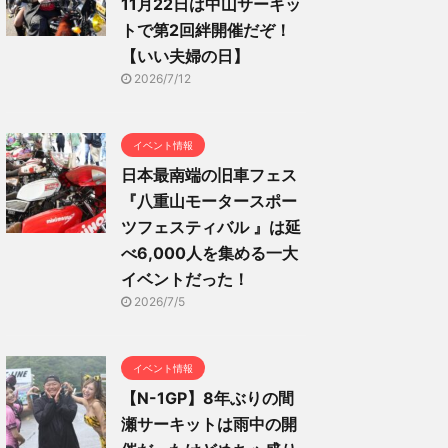
11月22日は中山サーキッ
トで第2回絆開催だぞ！
【いい夫婦の日】
2026/7/12
イベント情報
日本最南端の旧車フェス
『八重山モータースポー
ツフェスティバル 』は延
べ6,000人を集める一大
イベントだった！
2026/7/5
イベント情報
【N-1GP】8年ぶりの間
瀬サーキットは雨中の開