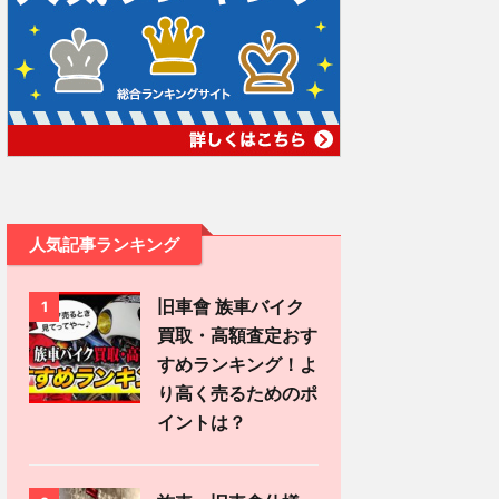
人気記事ランキング
旧車會 族車バイク
1
買取・高額査定おす
すめランキング！よ
り高く売るためのポ
イントは？