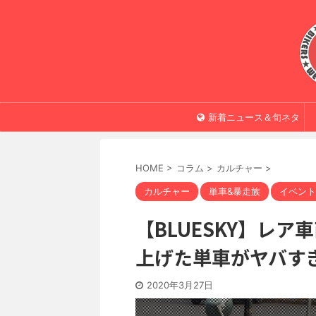
新着ニュース＆旬ネタ
HOME
>
コラム
>
カルチャー
>
カルチャー
単車&暴走族
イベント
【BLUESKY】レア
上げた単車がヤバすぎ
2020年3月27日