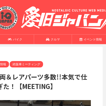
バイク
クルマ
イベント情報
情報
絶版車ミーティング
車両＆レアパーツ多数!!本気で仕
た！【MEETING】