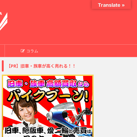
Translate »
コラム
【PR】旧車・族車が高く売れる！！