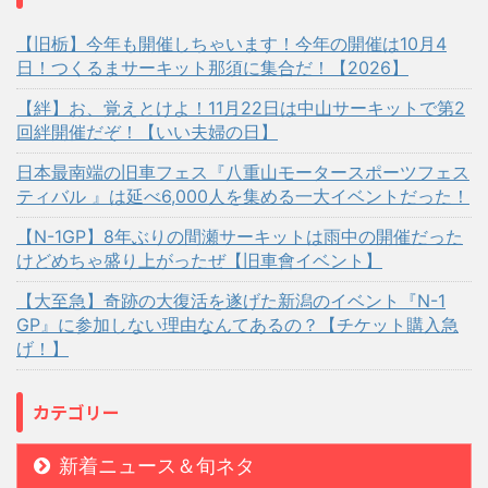
【旧栃】今年も開催しちゃいます！今年の開催は10月4
日！つくるまサーキット那須に集合だ！【2026】
【絆】お、覚えとけよ！11月22日は中山サーキットで第2
回絆開催だぞ！【いい夫婦の日】
日本最南端の旧車フェス『八重山モータースポーツフェス
ティバル 』は延べ6,000人を集める一大イベントだった！
【N-1GP】8年ぶりの間瀬サーキットは雨中の開催だった
けどめちゃ盛り上がったぜ【旧車會イベント】
【大至急】奇跡の大復活を遂げた新潟のイベント『N-1
GP』に参加しない理由なんてあるの？【チケット購入急
げ！】
カテゴリー
新着ニュース＆旬ネタ