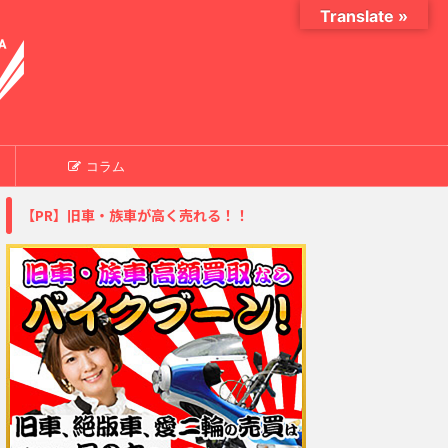
Translate »
コラム
【PR】旧車・族車が高く売れる！！