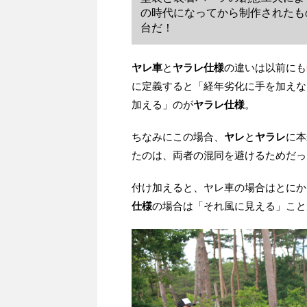
の時代になってから制作されたも
台だ！
ヤレ車
と
ヤラレ仕様
の違いは以前にも
に定義すると「経年劣化に手を加えな
加える」のが
ヤラレ仕様
。
ちなみにこの場合、
ヤレ
と
ヤラレ
に本
たのは、両者の混同を避けるためだっ
付け加えると、ヤレ車の場合はとにか
仕様
の場合は「それ風に見える」こと