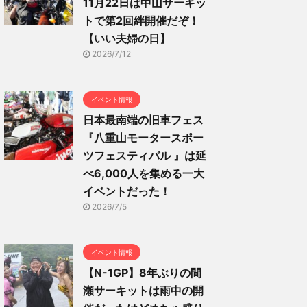
11月22日は中山サーキッ
トで第2回絆開催だぞ！
【いい夫婦の日】
2026/7/12
イベント情報
日本最南端の旧車フェス
『八重山モータースポー
ツフェスティバル 』は延
べ6,000人を集める一大
イベントだった！
2026/7/5
イベント情報
【N-1GP】8年ぶりの間
瀬サーキットは雨中の開