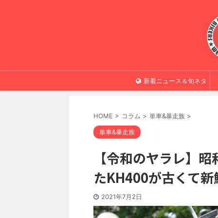
新着ニュース＆旬ネタ
HOME
>
コラム
>
単車&暴走族
>
単車&暴走族
【令和のヤラレ】昭
たKH400が古くて新
2021年7月2日