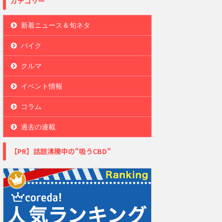
カテゴリー
新着ニュース＆旬ネタ
バイク
クルマ
イベント情報
コラム
過去の連載
【PR】話題沸騰中の"吸うCBD"