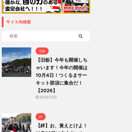
サイト内検索
旧栃
【旧栃】今年も開催しち
ゃいます！今年の開催は
10月4日！つくるまサー
キット那須に集合だ！
【2026】
2026/7/23
絆
【絆】お、覚えとけよ！