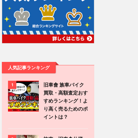
人気記事ランキング
旧車會 族車バイク
1
買取・高額査定おす
すめランキング！よ
り高く売るためのポ
イントは？