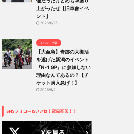
催だったけどめちゃ盛り
上がったぜ【旧車會イベ
ント】
2026/6/26
イベント情報
【大至急】奇跡の大復活
を遂げた新潟のイベント
『N-1 GP』に参加しない
理由なんてあるの？【チ
ケット購入急げ！】
2026/6/4
SNSフォロー&いいね！夜露死苦！！