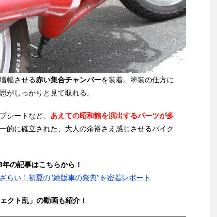
増幅させる
赤い集合チャンバー
を装着。塗装の仕方に
思がしっかりと見て取れる。
プシートなど、
あえての昭和館を演出するパーツが多
一的に確立された、大人の余裕さえ感じさせるバイク
1年の記事はこちらから！
ざらい！初夏の“絶版車の祭典”を密着レポート
ェクト乱」の動画も紹介！