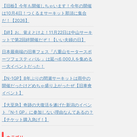
【旧栃】今年も開催しちゃいます！今年の開催
は10月4日！つくるまサーキット那須に集合
だ！【2026】
【絆】お、覚えとけよ！11月22日は中山サーキ
ットで第2回絆開催だぞ！【いい夫婦の日】
日本最南端の旧車フェス『八重山モータースポ
ーツフェスティバル 』は延べ6,000人を集める
一大イベントだった！
【N-1GP】8年ぶりの間瀬サーキットは雨中の
開催だったけどめちゃ盛り上がったぜ【旧車會
イベント】
【大至急】奇跡の大復活を遂げた新潟のイベン
ト『N-1 GP』に参加しない理由なんてあるの？
【チケット購入急げ！】