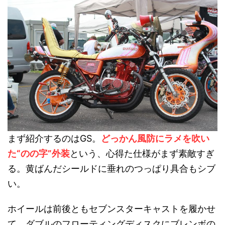
まず紹介するのはGS。
どっかん風防にラメを吹い
た“のの字”外装
という、心得た仕様がまず素敵すぎ
る。黄ばんだシールドに垂れのつっぱり具合もシブ
い。
ホイールは前後ともセブンスターキャストを履かせ
て、ダブルのフローティングディスクにブレンボの