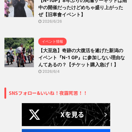
【N-1GP】8年ぶりの間瀬サーキットは雨
中の開催だったけどめちゃ盛り上がった
ぜ【旧車會イベント】
2026/6/26
イベント情報
【大至急】奇跡の大復活を遂げた新潟の
イベント『N-1 GP』に参加しない理由な
んてあるの？【チケット購入急げ！】
2026/6/4
SNSフォロー&いいね！夜露死苦！！