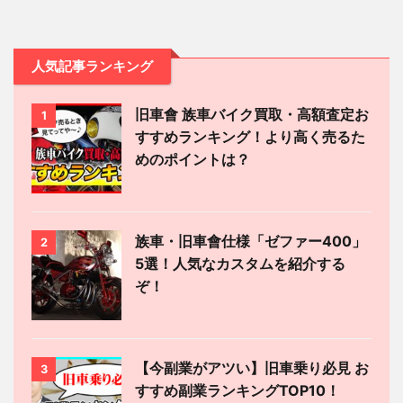
人気記事ランキング
旧車會 族車バイク買取・高額査定お
1
すすめランキング！より高く売るた
めのポイントは？
族車・旧車會仕様「ゼファー400」
2
5選！人気なカスタムを紹介する
ぞ！
【今副業がアツい】旧車乗り必見 お
3
すすめ副業ランキングTOP10！