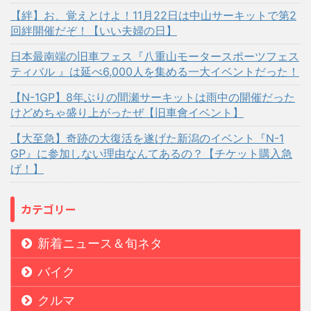
【絆】お、覚えとけよ！11月22日は中山サーキットで第2
回絆開催だぞ！【いい夫婦の日】
日本最南端の旧車フェス『八重山モータースポーツフェス
ティバル 』は延べ6,000人を集める一大イベントだった！
【N-1GP】8年ぶりの間瀬サーキットは雨中の開催だった
けどめちゃ盛り上がったぜ【旧車會イベント】
【大至急】奇跡の大復活を遂げた新潟のイベント『N-1
GP』に参加しない理由なんてあるの？【チケット購入急
げ！】
カテゴリー
新着ニュース＆旬ネタ
バイク
クルマ